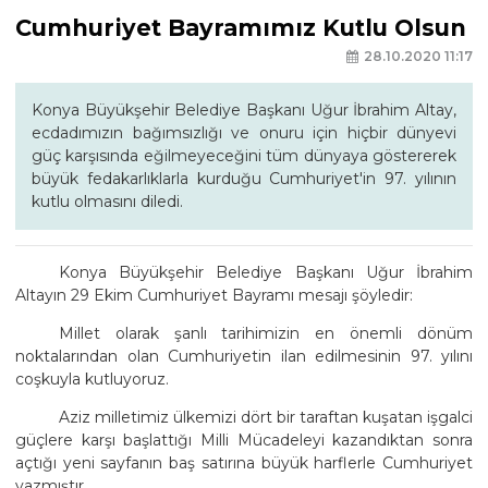
Cumhuriyet Bayramımız Kutlu Olsun
28.10.2020 11:17
Konya Büyükşehir Belediye Başkanı Uğur İbrahim Altay,
ecdadımızın bağımsızlığı ve onuru için hiçbir dünyevi
güç karşısında eğilmeyeceğini tüm dünyaya göstererek
büyük fedakarlıklarla kurduğu Cumhuriyet'in 97. yılının
kutlu olmasını diledi.
Konya Büyükşehir Belediye Başkanı Uğur İbrahim
Altayın 29 Ekim Cumhuriyet Bayramı mesajı şöyledir:
Millet olarak şanlı tarihimizin en önemli dönüm
noktalarından olan Cumhuriyetin ilan edilmesinin 97. yılını
coşkuyla kutluyoruz.
Aziz milletimiz ülkemizi dört bir taraftan kuşatan işgalci
güçlere karşı başlattığı Milli Mücadeleyi kazandıktan sonra
açtığı yeni sayfanın baş satırına büyük harflerle Cumhuriyet
yazmıştır.