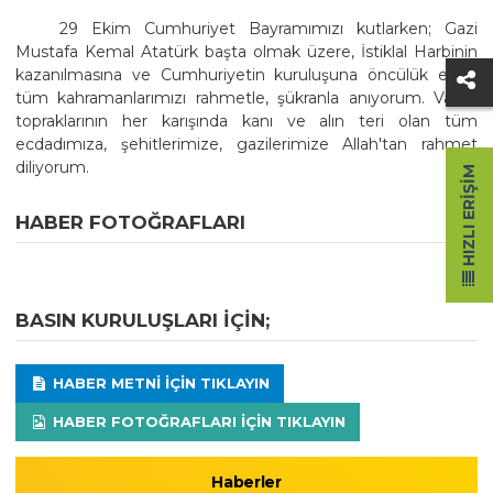
29 Ekim Cumhuriyet Bayramımızı kutlarken; Gazi
Mustafa Kemal Atatürk başta olmak üzere, İstiklal Harbinin
kazanılmasına ve Cumhuriyetin kuruluşuna öncülük eden
tüm kahramanlarımızı rahmetle, şükranla anıyorum. Vatan
topraklarının her karışında kanı ve alın teri olan tüm
ecdadımıza, şehitlerimize, gazilerimize Allah'tan rahmet
diliyorum.
HIZLI ERIŞIM
HABER FOTOĞRAFLARI
BASIN KURULUŞLARI IÇIN;
HABER METNI IÇIN TIKLAYIN
HABER FOTOĞRAFLARI IÇIN TIKLAYIN
Haberler