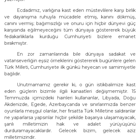
Ecdadımız, varlığına kast eden müstevlilere karşı birlik
ve dayanışma ruhuyla mücadele etmiş, kanını dökmüş,
canını vermiş; bağımsızlığı ve onuru için hiçbir dünyevi güç
karşısında eğilmeyeceğini tüm dünyaya göstererek büyük
fedakarlıklarla kurduğu Cumhuriyeti bizlere emanet
bırakmıştır.
En zor zamanlarında bile dünyaya sadakat ve
vatanseverliğin eşsiz örneklerini göstererek bugünlere gelen
Türk Milleti, Cumhuriyete ilk günkü heyecan ve samimiyetle
bağlıdır.
Unutmamamız gerekir ki, o gün istikbalimize kast
eden güçlerin bizimle ilgili kanaatleri değişmemiştir. 15
Temmuzda içimizdeki hainleri kullananlar, Libyada, Doğu
Akdenizde, Egede, Azerbaycanda ve sınırlarımızda benzer
oyunlarla meşgul olanlar, her fırsatta Türk Milletine saldıranlar
ne yaparlarsa yapsınlar hiçbir şekilde başarıya ulaşamayacak,
şanlı milletimizin hak ve adalet yürüyüşünü
durduramayacaklardır. Gelecek bizim, gelecek aziz
milletimizindir.