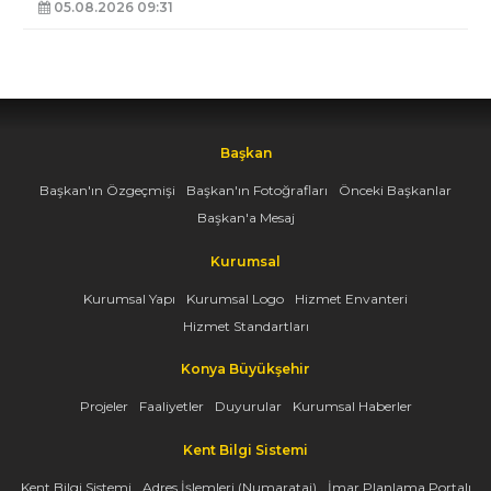
05.08.2026 09:31
Başkan
Başkan'ın Özgeçmişi
Başkan'ın Fotoğrafları
Önceki Başkanlar
Başkan'a Mesaj
Kurumsal
Kurumsal Yapı
Kurumsal Logo
Hizmet Envanteri
Hizmet Standartları
Konya Büyükşehir
Projeler
Faaliyetler
Duyurular
Kurumsal Haberler
Kent Bilgi Sistemi
Kent Bilgi Sistemi
Adres İşlemleri (Numarataj)
İmar Planlama Portalı