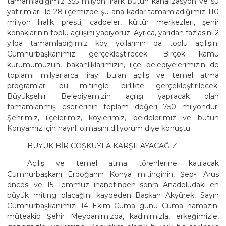
tamamladığımız 355 milyon liralık bütün kanalizasyon ve su
yatırımları ile 28 ilçemizde şu ana kadar tamamladığımız 110
milyon liralık prestij caddeler, kültür merkezleri, şehir
konaklarının toplu açılışını yapıyoruz. Ayrıca, yarıdan fazlasını 2
yılda tamamladığımız köy yollarının da toplu açılışını
Cumhurbaşkanımız gerçekleştirecek. Birçok kamu
kurumumuzun, bakanlıklarımızın, ilçe belediyelerimizin de
toplamı milyarlarca lirayı bulan açılış ve temel atma
programları bu mitingle birlikte gerçekleştirilecek.
Büyükşehir Belediyemizin açılışı yapılacak olan
tamamlanmış eserlerinin toplam değeri 750 milyondur.
Şehrimiz, ilçelerimiz, köylerimiz, beldelerimiz ve bütün
Konyamız için hayırlı olmasını diliyorum diye konuştu.
BÜYÜK BİR COŞKUYLA KARŞILAYACAĞIZ
Açılış ve temel atma törenlerine katılacak
Cumhurbaşkanı Erdoğanın Konya mitinginin, Şeb-i Arus
öncesi ve 15 Temmuz ihanetinden sonra Anadoludaki en
büyük miting olacağını kaydeden Başkan Akyürek, Sayın
Cumhurbaşkanımızı 14 Ekim Cuma günü Cuma namazını
müteakip Şehir Meydanımızda, kadınımızla, erkeğimizle,