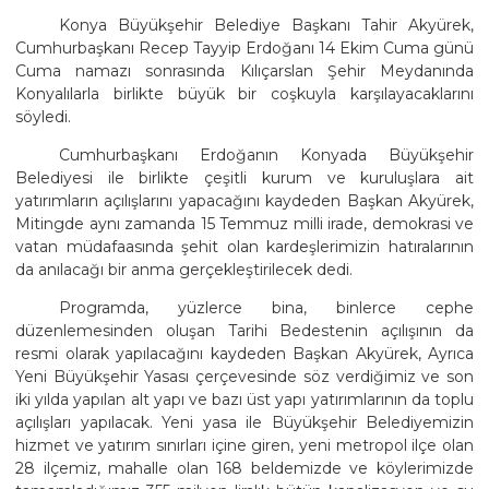
Konya Büyükşehir Belediye Başkanı Tahir Akyürek,
Cumhurbaşkanı Recep Tayyip Erdoğanı 14 Ekim Cuma günü
Cuma namazı sonrasında Kılıçarslan Şehir Meydanında
Konyalılarla birlikte büyük bir coşkuyla karşılayacaklarını
söyledi.
Cumhurbaşkanı Erdoğanın Konyada Büyükşehir
Belediyesi ile birlikte çeşitli kurum ve kuruluşlara ait
yatırımların açılışlarını yapacağını kaydeden Başkan Akyürek,
Mitingde aynı zamanda 15 Temmuz milli irade, demokrasi ve
vatan müdafaasında şehit olan kardeşlerimizin hatıralarının
da anılacağı bir anma gerçekleştirilecek dedi.
Programda, yüzlerce bina, binlerce cephe
düzenlemesinden oluşan Tarihi Bedestenin açılışının da
resmi olarak yapılacağını kaydeden Başkan Akyürek, Ayrıca
Yeni Büyükşehir Yasası çerçevesinde söz verdiğimiz ve son
iki yılda yapılan alt yapı ve bazı üst yapı yatırımlarının da toplu
açılışları yapılacak. Yeni yasa ile Büyükşehir Belediyemizin
hizmet ve yatırım sınırları içine giren, yeni metropol ilçe olan
28 ilçemiz, mahalle olan 168 beldemizde ve köylerimizde