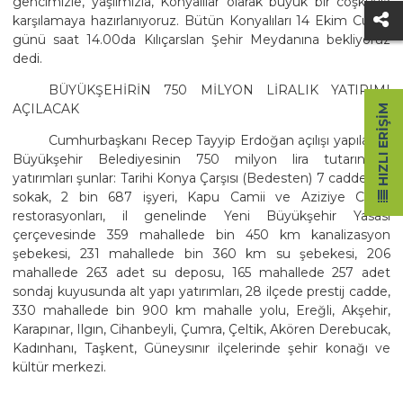
gencimizle, yaşlımızla, Konyalılar olarak büyük bir coşkuyla
karşılamaya hazırlanıyoruz. Bütün Konyalıları 14 Ekim Cuma
günü saat 14.00da Kılıçarslan Şehir Meydanına bekliyoruz
dedi.
BÜYÜKŞEHİRİN 750 MİLYON LİRALIK YATIRIMI
AÇILACAK
HIZLI ERIŞIM
Cumhurbaşkanı Recep Tayyip Erdoğan açılışı yapılacak
Büyükşehir Belediyesinin 750 milyon lira tutarındaki
yatırımları şunlar: Tarihi Konya Çarşısı (Bedesten) 7 cadde, 40
sokak, 2 bin 687 işyeri, Kapu Camii ve Aziziye Camii
restorasyonları, il genelinde Yeni Büyükşehir Yasası
çerçevesinde 359 mahallede bin 450 km kanalizasyon
şebekesi, 231 mahallede bin 360 km su şebekesi, 206
mahallede 263 adet su deposu, 165 mahallede 257 adet
sondaj kuyusunda alt yapı yatırımları, 28 ilçede prestij cadde,
330 mahallede bin 900 km mahalle yolu, Ereğli, Akşehir,
Karapınar, Ilgın, Cihanbeyli, Çumra, Çeltik, Akören Derebucak,
Kadınhanı, Taşkent, Güneysınır ilçelerinde şehir konağı ve
kültür merkezi.