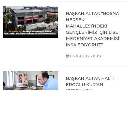
BAŞKAN ALTAY: “BOSNA
HERSEK
MAHALLESİ’NDEKİ
GENÇLERİMİZ İÇİN LİSE
MEDENİYET AKADEMİSİ
İNŞA EDİYORUZ”
05.08.2026 09:31
BAŞKAN ALTAY, HALİT
EROĞLU KUR’AN
KURSU’NDA
ÖĞRENCİLERLE BİR
ARAYA GELDİ
04.08.2026 12:07