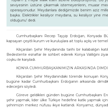
'Toplam 2 milyar liralık eseri sizlerle buluşturuyoruz. Bu y
seviyesinin üstüne çıkarmak istemeyenlerin, muasır med
operasyonudur. Meydanlara dediğimizde benim aziz mille
başka. Elektrikler kesiliyor meydana, su kesiliyor yine me
olduğunu' dedi.
Cumhurbaşkanı Recep Tayyip Erdoğan, Konyada Büyükş
kapsayan çeşitli kurum ve kuruluşlara ait toplu açılış ve temel
Kılıçarslan Şehir Meydanında tarihi bir kalabalığın k
Bedestente esnaflar ile sohbet ederek Konya Valiliğini z
coşku ile karşıladı.
KONYA CUMHURBAŞKANIMIZIN ARKASINDA DİMD
Kılıçarslan Şehir Meydanındaki törende konuşan Kon
bugüne kadar Cumhurbaşkanı Erdoğanın arkasında dimd
edeceğini söyledi.
Göreve geldikleri günden bugüne Cumhurbaşkanı Erdoğa
şehir yapmak, lider ülke Türkiye hedefine katkı yapmak için c
şehrimizin merkez nüfusu ikiye katlandı. Konyamız, dünyad