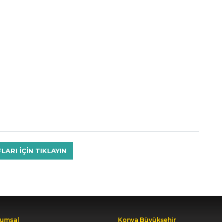
RI IÇIN TIKLAYIN
umsal
Konya Büyükşehir