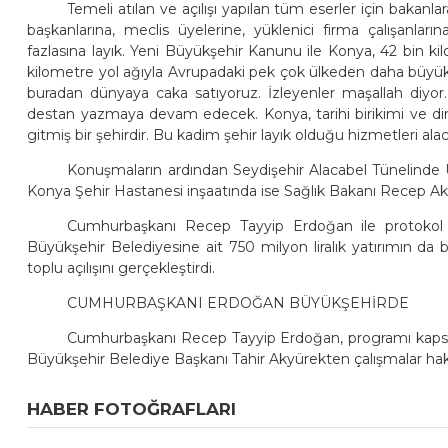
Temeli atılan ve açılışı yapılan tüm eserler için bakan
başkanlarına, meclis üyelerine, yüklenici firma çalışanl
fazlasına layık. Yeni Büyükşehir Kanunu ile Konya, 42 bin kil
kilometre yol ağıyla Avrupadaki pek çok ülkeden daha büyük 
buradan dünyaya caka satıyoruz. İzleyenler maşallah diyor
destan yazmaya devam edecek. Konya, tarihi birikimi ve di
gitmiş bir şehirdir. Bu kadim şehir layık olduğu hizmetleri alac
Konuşmaların ardından Seydişehir Alacabel Tünelinde
Konya Şehir Hastanesi inşaatında ise Sağlık Bakanı Recep Akdağ
Cumhurbaşkanı Recep Tayyip Erdoğan ile protokol m
Büyükşehir Belediyesine ait 750 milyon liralık yatırımın d
toplu açılışını gerçekleştirdi.
CUMHURBAŞKANI ERDOĞAN BÜYÜKŞEHİRDE
Cumhurbaşkanı Recep Tayyip Erdoğan, programı kapsam
Büyükşehir Belediye Başkanı Tahir Akyürekten çalışmalar hakk
HABER FOTOĞRAFLARI