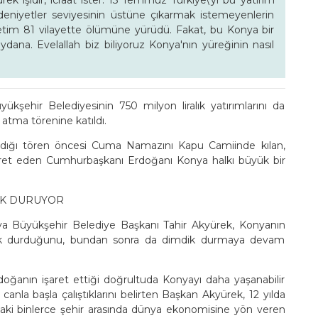
ürek işidir, icraat ister. 15 Temmuz Türkiye\'yi bu yatırım
eniyetler seviyesinin üstüne çıkarmak istemeyenlerin
tim 81 vilayette ölümüne yürüdü. Fakat, bu Konya bir
ydana. Evelallah biz biliyoruz Konya'nın yüreğinin nasıl
ehir Belediyesinin 750 milyon liralık yatırımlarını da
 atma törenine katıldı.
atıldığı tören öncesi Cuma Namazını Kapu Camiinde kılan,
iyaret eden Cumhurbaşkanı Erdoğanı Konya halkı büyük bir
İK DURUYOR
ya Büyükşehir Belediye Başkanı Tahir Akyürek, Konyanın
ik durduğunu, bundan sonra da dimdik durmaya devam
nın işaret ettiği doğrultuda Konyayı daha yaşanabilir
anla başla çalıştıklarını belirten Başkan Akyürek, 12 yılda
aki binlerce şehir arasında dünya ekonomisine yön veren