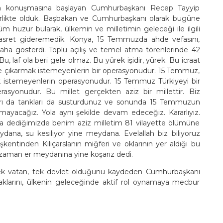
nda konuşmasına başlayan Cumhurbaşkanı Recep Tayyip
irlikte olduk. Başbakan ve Cumhurbaşkanı olarak bugüne
m huzur bularak, ülkemin ve milletimin geleceği ile ilgili
 hasret gideremedik. Konya, 15 Temmuzda ahde vefasını,
daha gösterdi. Toplu açılış ve temel atma törenlerinde 42
Bu, laf ola beri gele olmaz. Bu yürek işidir, yürek. Bu icraat
üne çıkarmak istemeyenlerin bir operasyonudur. 15 Temmuz,
k istemeyenlerin operasyonudur. 15 Temmuz Türkiyeyi bir
syonudur. Bu millet gerçekten aziz bir millettir. Biz
kları da tankları da susturdunuz ve sonunda 15 Temmuzun
urmayacağız. Yola aynı şekilde devam edeceğiz. Kararlıyız.
ra dediğimizde benim aziz milletim 81 vilayette ölümüne
ydana, su kesiliyor yine meydana. Evelallah biz biliyoruz
kentinden Kılıçarslanın miğferi ve oklarının yer aldığı bu
aman er meydanına yine koşarız dedi.
tek vatan, tek devlet olduğunu kaydeden Cumhurbaşkanı
aklarını, ülkenin geleceğinde aktif rol oynamaya mecbur