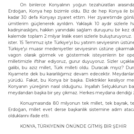
On binlerce Konyalının yoğun tezahüratları arası
Erdoğan, Konya hep bizimle oldu. Biz de hep Konya ile b
kadar 30 defa Konyayı ziyaret ettim. Her ziyaretimde gönlü
ümitlerim güçlenerek ayrıldım. Yaklaşık 10 aydır sizlerle
kadirşinaslığını, hakkın yanındaki sağlam duruşunu bir kez 
kalemde toplam 2 milyar liralık eseri sizlerle buluşturuyoruz. 
ister. 15 Temmuz işte Türkiye'yi bu yatırım seviyesinin üst
Türkiye'yi muasır medeniyetler seviyesinin üstüne çıkarma
vagon olarak görmek ve göstermek isteyenlerin bir opera
milletimizle iftihar ediyoruz, gurur duyuyoruz. Sizler uça
galibi, bu aziz millet, Türk milleti oldu. Duracak mıyız? D
Kıyamete dek bu kararlılığımız devam edecektir. Meydanla
yürüdü. Fakat, bu Konya bir başka. Elektrikler kesiliyor me
Konyanın yüreğinin nasıl olduğunu. İnşallah Selçuklunun baş
meydandan başka bir şey çıkmaz. Herkes meydana dendiği z
Konuşmasında 80 milyonun tek millet, tek bayrak, 
Erdoğan, millet evet derse başkanlık sistemine adım atac
olduklarını ifade etti.
KONYA, TÜRKİYENİN ÖNÜNDE GİTMİŞ BİR ŞEHİR