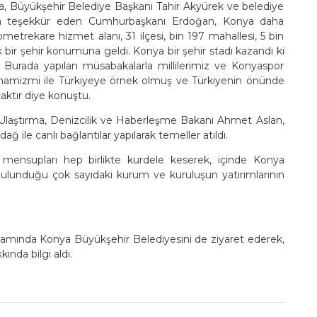
lara, Büyükşehir Belediye Başkanı Tahir Akyürek ve belediye
arına teşekkür eden Cumhurbaşkanı Erdoğan, Konya daha
ometrekare hizmet alanı, 31 ilçesi, bin 197 mahallesi, 5 bin
bir şehir konumuna geldi. Konya bir şehir stadı kazandı ki
. Burada yapılan müsabakalarla millilerimiz ve Konyaspor
namizmi ile Türkiyeye örnek olmuş ve Türkiyenin önünde
aktır diye konuştu.
 Ulaştırma, Denizcilik ve Haberleşme Bakanı Ahmet Aslan,
 ile canlı bağlantılar yapılarak temeller atıldı.
ensupları hep birlikte kurdele keserek, içinde Konya
a bulunduğu çok sayıdaki kurum ve kuruluşun yatırımlarının
ında Konya Büyükşehir Belediyesini de ziyaret ederek,
ında bilgi aldı.