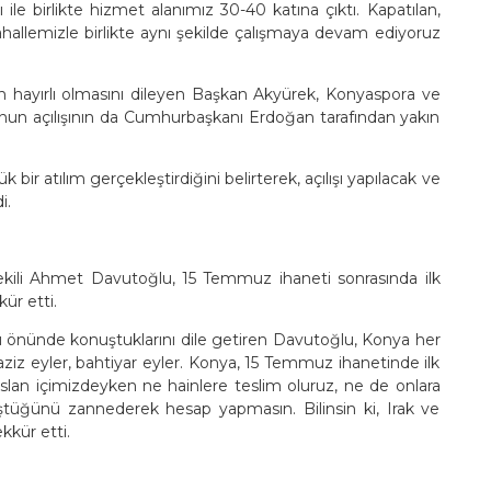
le birlikte hizmet alanımız 30-40 katına çıktı. Kapatılan,
allemizle birlikte aynı şekilde çalışmaya devam ediyoruz
ların hayırlı olmasını dileyen Başkan Akyürek, Konyaspora ve
nun açılışının da Cumhurbaşkanı Erdoğan tarafından yakın
bir atılım gerçekleştirdiğini belirterek, açılışı yapılacak ve
i.
kili Ahmet Davutoğlu, 15 Temmuz ihaneti sonrasında ilk
ür etti.
hu önünde konuştuklarını dile getiren Davutoğlu, Konya her
aziz eyler, bahtiyar eyler. Konya, 15 Temmuz ihanetinde ilk
arslan içimizdeyken ne hainlere teslim oluruz, ne de onlara
üştüğünü zannederek hesap yapmasın. Bilinsin ki, Irak ve
ekkür etti.