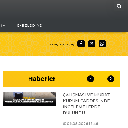
ARA
BAŞKAN ALTAY, GENÇ
ŞIM
E-BELEDIYE
KOMEK AKIL VE ZEKÂ
OYUNLARI’NIN FİNAL
TURUNDA
ÖĞRENCİLERİN
Bu sayfayı paylaş
HEYECANINI PAYLAŞTI
06.08.2026 15:06
Haberler
BAŞKAN ALTAY, KEÇİLİ
KANALI ISLAH
ÇALIŞMASI VE MURAT
KURUM CADDESİ’NDE
İNCELEMELERDE
BULUNDU
06.08.2026 12:46