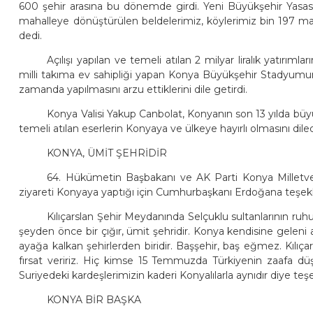
600 şehir arasına bu dönemde girdi. Yeni Büyükşehir Yasası i
mahalleye dönüştürülen beldelerimiz, köylerimiz bin 197 mah
dedi.
Açılışı yapılan ve temeli atılan 2 milyar liralık yatırım
milli takıma ev sahipliği yapan Konya Büyükşehir Stadyumu
zamanda yapılmasını arzu ettiklerini dile getirdi.
Konya Valisi Yakup Canbolat, Konyanın son 13 yılda büyük 
temeli atılan eserlerin Konyaya ve ülkeye hayırlı olmasını diled
KONYA, ÜMİT ŞEHRİDİR
64. Hükümetin Başbakanı ve AK Parti Konya Milletve
ziyareti Konyaya yaptığı için Cumhurbaşkanı Erdoğana teşekk
Kılıçarslan Şehir Meydanında Selçuklu sultanlarının ru
şeyden önce bir çığır, ümit şehridir. Konya kendisine geleni 
ayağa kalkan şehirlerden biridir. Başşehir, baş eğmez. Kılıç
fırsat veririz. Hiç kimse 15 Temmuzda Türkiyenin zaafa d
Suriyedeki kardeşlerimizin kaderi Konyalılarla aynıdır diye teş
KONYA BİR BAŞKA