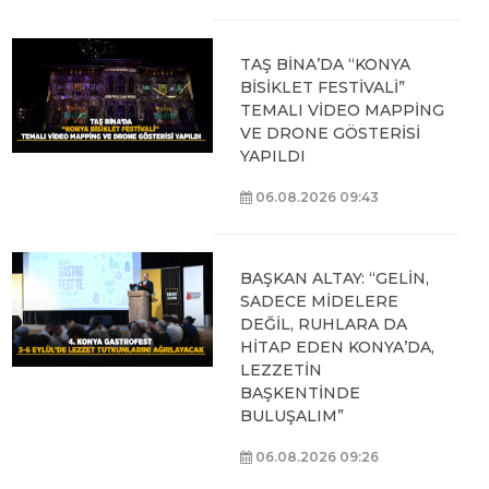
TAŞ BİNA’DA “KONYA
BİSİKLET FESTİVALİ”
TEMALI VİDEO MAPPİNG
VE DRONE GÖSTERİSİ
YAPILDI
06.08.2026 09:43
BAŞKAN ALTAY: “GELİN,
SADECE MİDELERE
DEĞİL, RUHLARA DA
HİTAP EDEN KONYA’DA,
LEZZETİN
BAŞKENTİNDE
BULUŞALIM”
06.08.2026 09:26