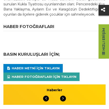
sunulan Kukla Tiyatrosu oyunlarından olan; Penceredeki Kuş,
Bana Yaklaşma, Ayıların Evi ve Karagözün Dedektifliği adlı
oyunları da ilçelere giderek çocuklar için sahneleyecek.
HABER FOTOĞRAFLARI
HIZLI ERIŞIM
BASIN KURULUŞLARI IÇIN;
HABER METNI IÇIN TIKLAYIN
HABER FOTOĞRAFLARI IÇIN TIKLAYIN
Haberler