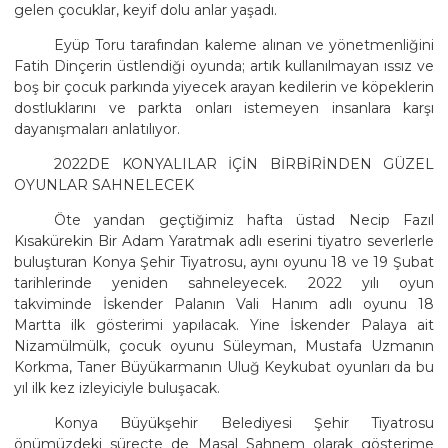
gelen çocuklar, keyif dolu anlar yaşadı.
Eyüp Toru tarafından kaleme alınan ve yönetmenliğini
Fatih Dinçerin üstlendiği oyunda; artık kullanılmayan ıssız ve
boş bir çocuk parkında yiyecek arayan kedilerin ve köpeklerin
dostluklarını ve parkta onları istemeyen insanlara karşı
dayanışmaları anlatılıyor.
2022DE KONYALILAR İÇİN BİRBİRİNDEN GÜZEL
OYUNLAR SAHNELECEK
Öte yandan geçtiğimiz hafta üstad Necip Fazıl
Kısakürekin Bir Adam Yaratmak adlı eserini tiyatro severlerle
buluşturan Konya Şehir Tiyatrosu, aynı oyunu 18 ve 19 Şubat
tarihlerinde yeniden sahneleyecek. 2022 yılı oyun
takviminde İskender Palanın Vali Hanım adlı oyunu 18
Martta ilk gösterimi yapılacak. Yine İskender Palaya ait
Nizamülmülk, çocuk oyunu Süleyman, Mustafa Uzmanın
Korkma, Taner Büyükarmanın Uluğ Keykubat oyunları da bu
yıl ilk kez izleyiciyle buluşacak.
Konya Büyükşehir Belediyesi Şehir Tiyatrosu
önümüzdeki süreçte de Masal Sahnem olarak gösterime