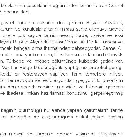
 Mevlananın çocuklarının eğitiminden sorumlu olan Cemel
rinde inceledi.
 gayret içinde olduklarını dile getiren Başkan Akyürek,
kurum ve kuruluşlarla tarihi mirasa sahip çıkmaya gayret
ak üzere çok sayıda cami, mescit, türbe, zaviye ve eski
layan Başkan Akyürek, Burası Cemel Ali Dede Türbesi ve
mdaki bahçesi olma ihtimalinden bahsediyorlar. Cemel Ali
lu olan, ona yardım eden, lalası konumunda olan bir büyük
edfun. Türbede ve mescit bölümünde kubbede çatlak var.
e Vakıflar Bölge Müdürlüğü ile yaptığımız protokol gereği
lü bir restorasyon yapılıyor. Tarihi temellere iniliyor.
an bir revizyon ve restorasyondan geçiyor. Bu duvarların
epsi elden geçerek caminin, mescidin ve türbenin gelecek
et ve ibadete imkan hazırlaması konusunu gerçekleştirmiş
 bağının bulunduğu bu alanda yapılan çalışmaların tarihe
 bir örnekliğini de oluşturduğuna dikkat çeken Başkan
aki mescit ve türbenin hemen yakınında Büyükşehir