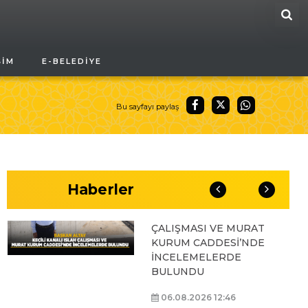
ARA
BAŞKAN ALTAY, GENÇ
ŞIM
E-BELEDIYE
KOMEK AKIL VE ZEKÂ
OYUNLARI’NIN FİNAL
TURUNDA
ÖĞRENCİLERİN
Bu sayfayı paylaş
HEYECANINI PAYLAŞTI
06.08.2026 15:06
Haberler
BAŞKAN ALTAY, KEÇİLİ
KANALI ISLAH
ÇALIŞMASI VE MURAT
KURUM CADDESİ’NDE
İNCELEMELERDE
BULUNDU
06.08.2026 12:46