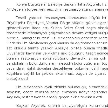
Konya Büyükşehir Belediye Başkanı Tahir Akyürek, Hz.
Ali Dedenin türbesi ve mescidinin restorasyon çalışmalarını ye
Tescilli yapıların restorasyonu konusunda büyük bir
Büyükşehir Belediyesi, Vakıflar Bölge Müdürlüğü ve diğer 
gösterdiklerini ifade etti. Sultan Selim Camii başta olm
medresede restorasyon çalışmalarının devam ettiğini vurgu
Mescidi. Tarihçiler buranın Hz. Mevlananın o dönemde Mera
Dedenin Hz. Mevlananın çocuklarının da eğitiminden sorum
zat olduğu tarihte yazıyor. Ailesiyle birlikte burada m
Duvarlarda kaymalar ve yıkılma riski olduğunu tespit edinc
buranın restorasyon sorumluluğunu devraldık. Şimdi çok kök
Sandukaların bulunduğu alan, mescidin bulunduğu alan topt
payandaları dahil, duvarları destekleyen bölümler dahil h
kuşaklara sağlıklı bir şekilde aktarılması, bugün de ziyar
olacağız dedi.
Hz. Mevlananın ayak izlerinin bulunduğu, Meramdaki
saygının, ecdat mirasına sahip çıkmanın Konya açısından
Akyürek, restorasyonda emeği geçen ekibe teşekkür etti.
Başkan Akyürek, önemli bir ziyaretgah konumund