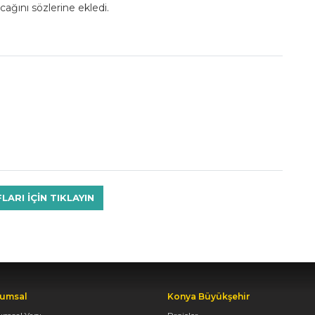
acağını sözlerine ekledi.
RI IÇIN TIKLAYIN
umsal
Konya Büyükşehir