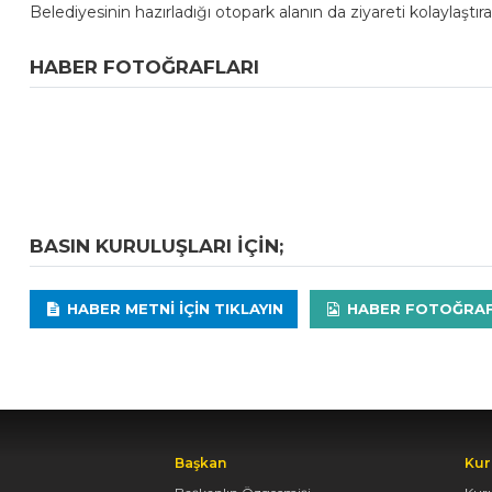
Belediyesinin hazırladığı otopark alanın da ziyareti kolaylaştır
HABER FOTOĞRAFLARI
BASIN KURULUŞLARI IÇIN;
HABER METNI IÇIN TIKLAYIN
HABER FOTOĞRAFLA
Başkan
Kur