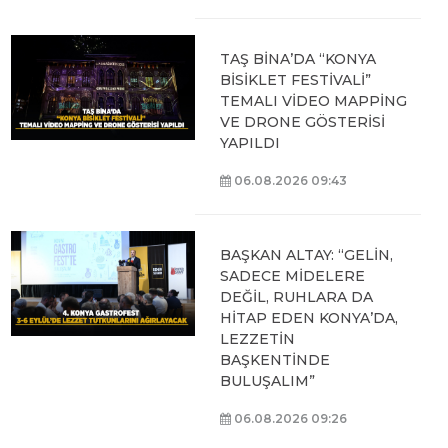
TAŞ BİNA’DA “KONYA
BİSİKLET FESTİVALİ”
TEMALI VİDEO MAPPİNG
VE DRONE GÖSTERİSİ
YAPILDI
06.08.2026 09:43
BAŞKAN ALTAY: “GELİN,
SADECE MİDELERE
DEĞİL, RUHLARA DA
HİTAP EDEN KONYA’DA,
LEZZETİN
BAŞKENTİNDE
BULUŞALIM”
06.08.2026 09:26