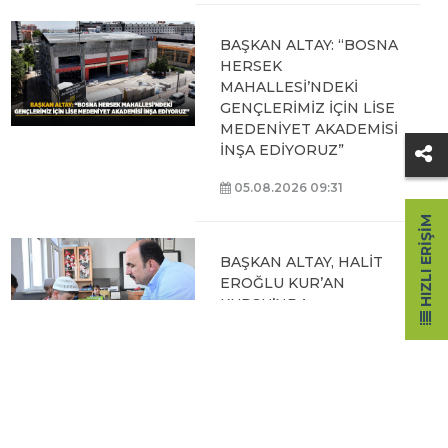
BAŞKAN ALTAY: “BOSNA
HERSEK
MAHALLESİ’NDEKİ
GENÇLERİMİZ İÇİN LİSE
MEDENİYET AKADEMİSİ
İNŞA EDİYORUZ”
05.08.2026 09:31
HIZLI ERIŞIM
BAŞKAN ALTAY, HALİT
EROĞLU KUR’AN
KURSU’NDA
ÖĞRENCİLERLE BİR
ARAYA GELDİ
04.08.2026 12:07