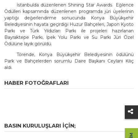
İstanbulda düzenlenen Shining Star Awards  Eğlence
Ödülleri kapsamında düzenlenen programda jüri üyelerinin
yaptığı değerlendirme sonucunda Konya Büyükşehir
Belediyesinin hayata geçirdiği Huzur Bahçeleri, Japon Kyoto
Parkı ve Türk Yıldızları Parkı ile projeleri hazırlanan
Bayraktepe Parkı, İpek Yolu Parkı ve Su Parkı Jüri Özel
Ödülüne layık görüldü.
Törende, Konya Büyükşehir Belediyesinin ödülünü
Park ve Bahçelerden sorumlu Daire Başkanı Ceylani Kılıç
aldı.
HABER FOTOĞRAFLARI
BASIN KURULUŞLARI IÇIN;