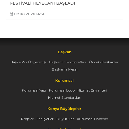
FESTİVALİ HEYECANI BAŞLADI
07.08.2026 14:30
Başkan
Başkan'ın Özgeçmişi
Başkan'ın Fotoğrafları
Önceki Başkanlar
Başkan'a Mesaj
Kurumsal
Kurumsal Yapı
Kurumsal Logo
Hizmet Envanteri
Hizmet Standartları
Konya Büyükşehir
Projeler
Faaliyetler
Duyurular
Kurumsal Haberler