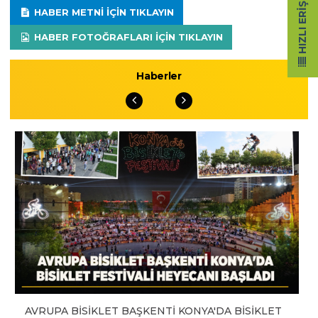
HIZLI ERIŞIM
HABER METNI IÇIN TIKLAYIN
HABER FOTOĞRAFLARI IÇIN TIKLAYIN
Haberler
AVRUPA BİSİKLET BAŞKENTİ KONYA'DA BİSİKLET