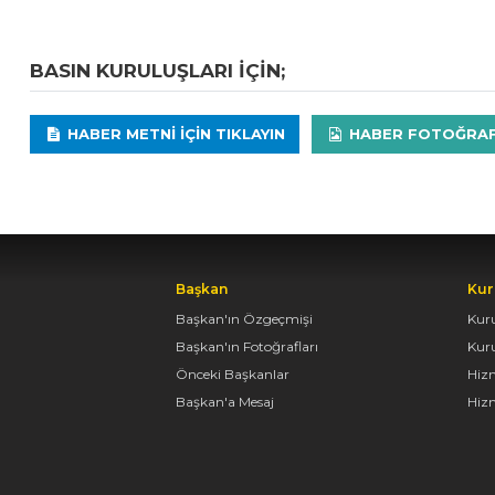
BASIN KURULUŞLARI IÇIN;
HABER METNI IÇIN TIKLAYIN
HABER FOTOĞRAFLA
Başkan
Kur
Başkan'ın Özgeçmişi
Kur
Başkan'ın Fotoğrafları
Kur
Önceki Başkanlar
Hiz
Başkan'a Mesaj
Hizm