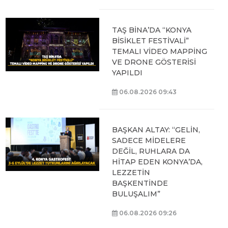
TAŞ BİNA’DA “KONYA
BİSİKLET FESTİVALİ”
TEMALI VİDEO MAPPİNG
VE DRONE GÖSTERİSİ
YAPILDI
06.08.2026 09:43
BAŞKAN ALTAY: “GELİN,
SADECE MİDELERE
DEĞİL, RUHLARA DA
HİTAP EDEN KONYA’DA,
LEZZETİN
BAŞKENTİNDE
BULUŞALIM”
06.08.2026 09:26