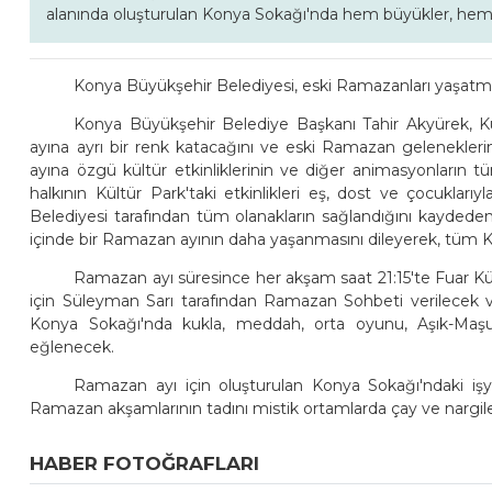
alanında oluşturulan Konya Sokağı'nda hem büyükler, hem de 
Konya Büyükşehir Belediyesi, eski Ramazanları yaşatma
Konya Büyükşehir Belediye Başkanı Tahir Akyürek, K
ayına ayrı bir renk katacağını ve eski Ramazan gelenekleri
ayına özgü kültür etkinliklerinin ve diğer animasyonların t
halkının Kültür Park'taki etkinlikleri eş, dost ve çocuklarıyl
Belediyesi tarafından tüm olanakların sağlandığını kayded
içinde bir Ramazan ayının daha yaşanmasını dileyerek, tüm Kony
Ramazan ayı süresince her akşam saat 21:15'te Fuar Kü
için Süleyman Sarı tarafından Ramazan Sohbeti verilecek v
Konya Sokağı'nda kukla, meddah, orta oyunu, Aşık-Maşuk
eğlenecek.
Ramazan ayı için oluşturulan Konya Sokağı'ndaki işyerl
Ramazan akşamlarının tadını mistik ortamlarda çay ve nargile
HABER FOTOĞRAFLARI