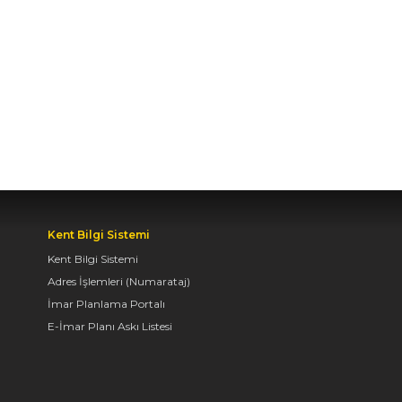
BAŞKAN ALTAY TÜM
KONYALILARI BİSİKLET
FESTİVALİ’NE DAVET
ETTİ
04.08.2026 11:16
BAŞKAN ALTAY:
“KONYA'YI TERCİH
EDECEK GENÇLERİMİZİ
HEM KALİTELİ BİR
Kent Bilgi Sistemi
EĞİTİM HEM DE
UNUTAMAYACAKLARI
Kent Bilgi Sistemi
BİR ÜNİVERSİTE HAYATI
Adres İşlemleri (Numarataj)
BEKLİYOR”
İmar Planlama Portalı
E-İmar Planı Askı Listesi
04.08.2026 10:10
AVRUPA BİSİKLET