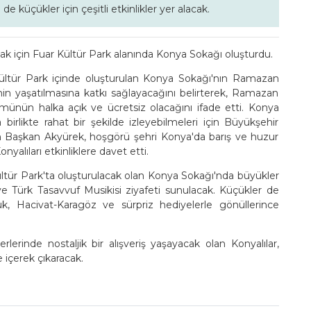
küçükler için çeşitli etkinlikler yer alacak.
k için Fuar Kültür Park alanında Konya Sokağı oluşturdu.
ültür Park içinde oluşturulan Konya Sokağı'nın Ramazan
nin yaşatılmasına katkı sağlayacağını belirterek, Ramazan
ümünün halka açık ve ücretsiz olacağını ifade etti. Konya
a birlikte rahat bir şekilde izleyebilmeleri için Büyükşehir
en Başkan Akyürek, hoşgörü şehri Konya'da barış ve huzur
alıları etkinliklere davet etti.
ltür Park'ta oluşturulacak olan Konya Sokağı'nda büyükler
e Türk Tasavvuf Musikisi ziyafeti sunulacak. Küçükler de
, Hacivat-Karagöz ve sürpriz hediyelerle gönüllerince
erinde nostaljik bir alışveriş yaşayacak olan Konyalılar,
 içerek çıkaracak.