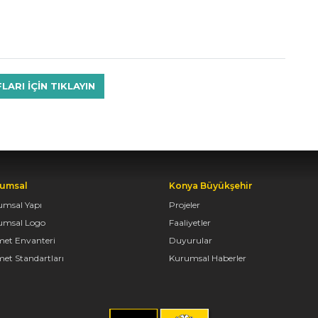
RI IÇIN TIKLAYIN
umsal
Konya Büyükşehir
umsal Yapı
Projeler
umsal Logo
Faaliyetler
met Envanteri
Duyurular
et Standartları
Kurumsal Haberler