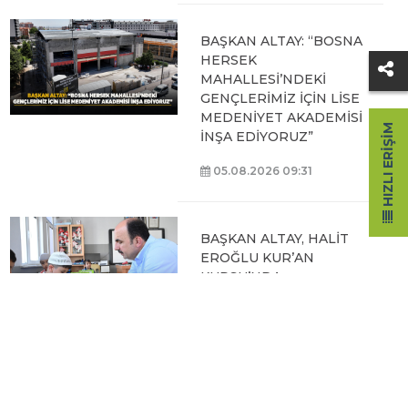
BAŞKAN ALTAY: “BOSNA
HERSEK
MAHALLESİ’NDEKİ
GENÇLERİMİZ İÇİN LİSE
MEDENİYET AKADEMİSİ
HIZLI ERIŞIM
İNŞA EDİYORUZ”
05.08.2026 09:31
BAŞKAN ALTAY, HALİT
EROĞLU KUR’AN
KURSU’NDA
ÖĞRENCİLERLE BİR
ARAYA GELDİ
04.08.2026 12:07