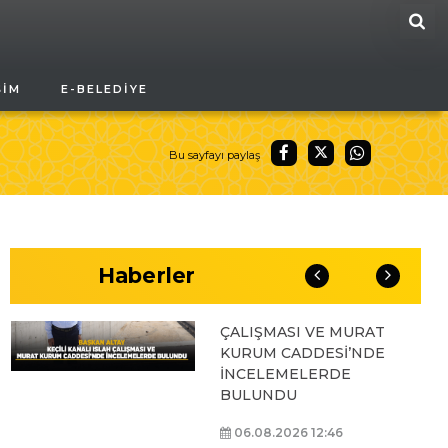
ARA
BAŞKAN ALTAY, GENÇ
ŞIM
E-BELEDIYE
KOMEK AKIL VE ZEKÂ
OYUNLARI’NIN FİNAL
TURUNDA
ÖĞRENCİLERİN
Bu sayfayı paylaş
HEYECANINI PAYLAŞTI
06.08.2026 15:06
Haberler
BAŞKAN ALTAY, KEÇİLİ
KANALI ISLAH
ÇALIŞMASI VE MURAT
KURUM CADDESİ’NDE
İNCELEMELERDE
BULUNDU
06.08.2026 12:46