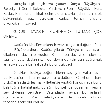
Konuyla ilgili açıklama yapan Konya Büyükşehir
Belediyesi Genel Sekreter Yardımcısı Selim Büyükkarakurt,
Kudüs konusuna dikkat çekmek amacıyla şehrin en işlek
bulvarındaki bazı durakları Kudüs temalı afişlerle
giydirdiklerini söyledi.
KUDÜS DAVASINI GÜNDEMDE TUTMAK ÇOK
ÖNEMLİ
Kudüs'ün Müslümanların kırmızı çizgisi olduğunu ifade
eden Büyükkarakurt, Kudüs, yıllardır Türkiye'nin ve İslam
ülkelerinin davası olmuştur. Biz de bu davayı gündemde
tutmak, vatandaşlarımızın gündeminde kalmasını sağlamak
amacıyla böyle bir faaliyette bulunduk dedi.
Durakları oldukça beğendiklerini söyleyen vatandaşlar
da Kudüs'ün Filistin'in başkenti olduğunu, Cumhurbaşkanı
Erdoğan'ın da Birleşmiş Milletler'de yaptığı konuşmada bunu
belirttiğini hatırlatarak, durağın bu şekilde düzenlenmesine
sevindiklerini belirttiler. Vatandaşlar ayrıca bu anlamlı
uygulamanın diğer belediyelere de örnek olması
temennisinde bulundular.