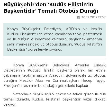
Büyükşehir'den 'Kudüs Filistin'in
Başkentidir' Temalı Otobüs Durağı
30.12.2017 12:57
Konya Büyükşehir Belediyesi, ABD'nin ve İsrail'in
Kudüs'ü başkent ilan etme çabalarına tepki göstermek
ve Kudüs\'ün gündemde kalmasını sağlamak amacıyla
şehir merkezindeki üç otobüs durağını, 'Kudüs, Filistin\'in
Başkentidir' görselleriyle giydirdi.
Konya Büyükşehir Belediyesi, Amerika Birleşik
Devletlerinin Kudüsü İsrail'in başkenti olarak ilan etme
çabalarına tepki amacıyla Alaaddin Bulvarındaki üç otobüs
durağını Mescid-i Aksa ve Cumhurbaşkanı Recep Tayyip
Erdoğan'ın resminin bulunduğu görsellerle kapladı.
Vatandaşın büyük ilgisini çeken ve takdir gören Kudüs
temalı durakta, Kudüs, Filistin'in başkentidir yazısı dikkati
çekiyor.