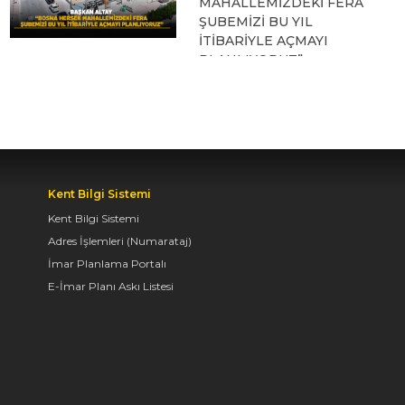
MAHALLEMİZDEKİ FERA
ŞUBEMİZİ BU YIL
İTİBARİYLE AÇMAYI
PLANLIYORUZ”
09.08.2026 12:45
KONYA BİSİKLET
FESTİVALİ’NİN AÇILIŞI
Kent Bilgi Sistemi
COŞKUYLA
GERÇEKLEŞTİ
Kent Bilgi Sistemi
Adres İşlemleri (Numarataj)
08.08.2026 12:50
İmar Planlama Portalı
E-İmar Planı Askı Listesi
AVRUPA BİSİKLET
BAŞKENTİ KONYA'DA
BİSİKLET FESTİVALİ
HEYECANI BAŞLADI