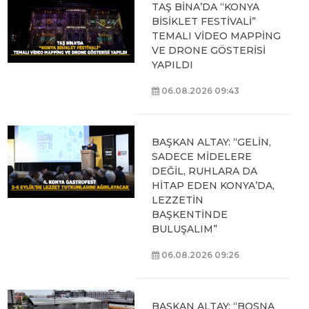
TAŞ BİNA’DA “KONYA
BİSİKLET FESTİVALİ”
TEMALI VİDEO MAPPİNG
VE DRONE GÖSTERİSİ
YAPILDI
06.08.2026 09:43
BAŞKAN ALTAY: “GELİN,
SADECE MİDELERE
DEĞİL, RUHLARA DA
HİTAP EDEN KONYA’DA,
LEZZETİN
BAŞKENTİNDE
BULUŞALIM”
06.08.2026 09:26
BAŞKAN ALTAY: “BOSNA