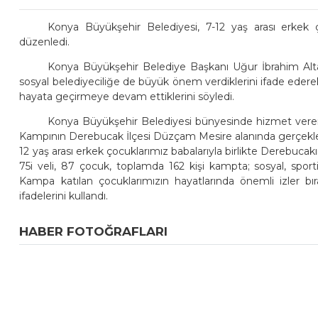
Konya Büyükşehir Belediyesi, 7-12 yaş arası erkek ço
düzenledi.
Konya Büyükşehir Belediye Başkanı Uğur İbrahim Altay,
sosyal belediyeciliğe de büyük önem verdiklerini ifade edere
hayata geçirmeye devam ettiklerini söyledi.
Konya Büyükşehir Belediyesi bünyesinde hizmet ver
Kampının Derebucak İlçesi Düzçam Mesire alanında gerçekleş
12 yaş arası erkek çocuklarımız babalarıyla birlikte Derebucak
75i veli, 87 çocuk, toplamda 162 kişi kampta; sosyal, sportif
Kampa katılan çocuklarımızın hayatlarında önemli izler b
ifadelerini kullandı.
HABER FOTOĞRAFLARI