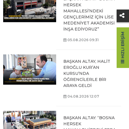
HERSEK
MAHALLESİ’NDEKİ
GENÇLERİMİZ İÇİN LİSE
MEDENİYET AKADEMİSİ
İNŞA EDİYORUZ”
HIZLI ERIŞIM
05.08.2026 09:31
BAŞKAN ALTAY, HALİT
EROĞLU KUR’AN
KURSU’NDA
ÖĞRENCİLERLE BİR
ARAYA GELDİ
04.08.2026 12:07
BAŞKAN ALTAY: “BOSNA
HERSEK