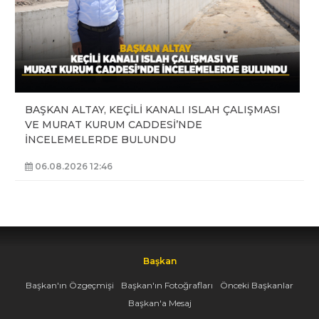
BAŞKAN ALTAY, KEÇİLİ KANALI ISLAH ÇALIŞMASI
VE MURAT KURUM CADDESİ’NDE
İNCELEMELERDE BULUNDU
06.08.2026 12:46
Başkan
Başkan'ın Özgeçmişi
Başkan'ın Fotoğrafları
Önceki Başkanlar
Başkan'a Mesaj