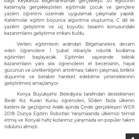
bağlı Keykavus Bilgehanesinde gerçekleşti. 30 eğiticinin
katılımıyla gerçekleştirilen eğitimde çocuk ve gençlere
yazılım öğretimi üzerinde uygulamalı çalışmalar yapıldı.
Katılımcılar eğitim boyunca algoritma oluşturma, C dili ile
yazılım geliştirme ve üç boyutlu tasarım konusundaki
kazanımlarını geliştirme imkanı buldu.
Verilen eğitimlerin ardından Bilgehanelere devam
eden öğrencilere 1 Şubat itibariyle robotik kodlama
eğitimleri başlayacak. Eğitimler sayesinde teknik
kazanımların yanı sıra öğrencilerin el becerisinin, hayal
gücünün ve üretkenliğinin artırılması; takım çalışması, birlikte
düşünme ve beraber hareket edebilme yeteneklerinin
geliştirilmesi amaçlanıyor.
Konya Büyükşehir Belediyesi tarafından desteklenen
Bedir Kız Kuran Kursu öğrencileri, 50den fazla ülkenin
katılımı ile geçtiğimiz Aralık ayında Çinde gerçekleşen WER
2018 Dünya Eğitim Robotları Yarışmasında ülkemizi temsil
etmiş ve Konyalı hafız kızlarımız yarışmada en popüler takım
ödülünü almıştı.