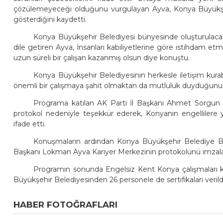
çözülemeyeceği olduğunu vurgulayan Ayva, Konya Büyükşehir
gösterdiğini kaydetti.
Konya Büyükşehir Belediyesi bünyesinde oluşturulacak K
dile getiren Ayva, İnsanları kabiliyetlerine göre istihdam 
uzun süreli bir çalışan kazanmış olsun diye konuştu.
Konya Büyükşehir Belediyesinin herkesle iletişim kur
önemli bir çalışmaya şahit olmaktan da mutluluk duyduğunu 
Programa katılan AK Parti İl Başkanı Ahmet Sorgun da,
protokol nedeniyle teşekkür ederek, Konyanın engellilere 
ifade etti.
Konuşmaların ardından Konya Büyükşehir Belediye Ba
Başkanı Lokman Ayva Kariyer Merkezinin protokolünü imzalad
Programın sonunda Engelsiz Kent Konya çalışmaları ka
Büyükşehir Belediyesinden 26 personele de sertifikaları verild
HABER FOTOĞRAFLARI