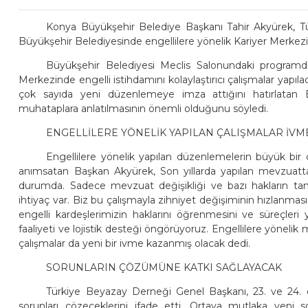
Konya Büyükşehir Belediye Başkanı Tahir Akyürek, 
Büyükşehir Belediyesinde engellilere yönelik Kariyer Merkezi o
Büyükşehir Belediyesi Meclis Salonundaki programd
Merkezinde engelli istihdamını kolaylaştırıcı çalışmalar yapıl
çok sayıda yeni düzenlemeye imza attığını hatırlatan 
muhataplara anlatılmasının önemli olduğunu söyledi.
ENGELLİLERE YÖNELİK YAPILAN ÇALIŞMALAR İV
Engellilere yönelik yapılan düzenlemelerin büyük bi
anımsatan Başkan Akyürek, Son yıllarda yapılan mevzuattak
durumda. Sadece mevzuat değişikliği ve bazı hakların ta
ihtiyaç var. Biz bu çalışmayla zihniyet değişiminin hızlanma
engelli kardeşlerimizin haklarını öğrenmesini ve süreçleri 
faaliyeti ve lojistik desteği öngörüyoruz. Engellilere yönelik
çalışmalar da yeni bir ivme kazanmış olacak dedi.
SORUNLARIN ÇÖZÜMÜNE KATKI SAĞLAYACAK
Türkiye Beyazay Derneği Genel Başkanı, 23. ve 24.
sorunları çözeceklerini ifade etti. Ortaya mutlaka yeni s