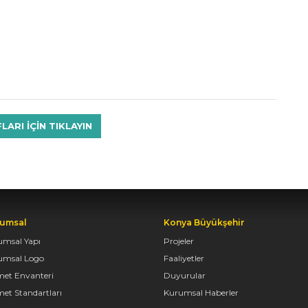
RI IÇIN TIKLAYIN
umsal
Konya Büyükşehir
umsal Yapı
Projeler
umsal Logo
Faaliyetler
met Envanteri
Duyurular
et Standartları
Kurumsal Haberler