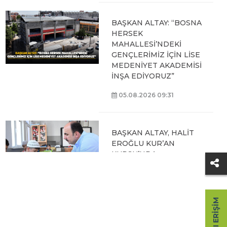
BAŞKAN ALTAY: “BOSNA
HERSEK
MAHALLESİ’NDEKİ
GENÇLERİMİZ İÇİN LİSE
MEDENİYET AKADEMİSİ
İNŞA EDİYORUZ”
05.08.2026 09:31
BAŞKAN ALTAY, HALİT
EROĞLU KUR’AN
KURSU’NDA
ÖĞRENCİLERLE BİR
ARAYA GELDİ
04.08.2026 12:07
HIZLI ERIŞIM