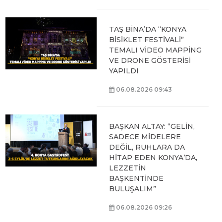
TAŞ BİNA’DA “KONYA
BİSİKLET FESTİVALİ”
TEMALI VİDEO MAPPİNG
VE DRONE GÖSTERİSİ
YAPILDI
06.08.2026 09:43
BAŞKAN ALTAY: “GELİN,
SADECE MİDELERE
DEĞİL, RUHLARA DA
HİTAP EDEN KONYA’DA,
LEZZETİN
BAŞKENTİNDE
BULUŞALIM”
06.08.2026 09:26