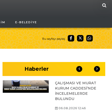
ARA
BAŞKAN ALTAY, GENÇ
ŞIM
E-BELEDIYE
KOMEK AKIL VE ZEKÂ
OYUNLARI’NIN FİNAL
TURUNDA
ÖĞRENCİLERİN
Bu sayfayı paylaş
HEYECANINI PAYLAŞTI
06.08.2026 15:06
Haberler
BAŞKAN ALTAY, KEÇİLİ
KANALI ISLAH
ÇALIŞMASI VE MURAT
KURUM CADDESİ’NDE
İNCELEMELERDE
BULUNDU
06.08.2026 12:46