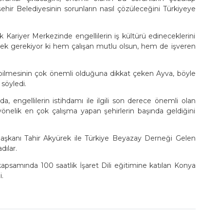
 Belediyesinin sorunların nasıl çözüleceğini Türkiyeye
ariyer Merkezinde engellilerin iş kültürü edineceklerini
etmek gerekiyor ki hem çalışan mutlu olsun, hem de işveren
abilmesinin çok önemli olduğuna dikkat çeken Ayva, böyle
söyledi.
 engellilerin istihdamı ile ilgili son derece önemli olan
yönelik en çok çalışma yapan şehirlerin başında geldiğini
şkanı Tahir Akyürek ile Türkiye Beyazay Derneği Gelen
ılar.
psamında 100 saatlik İşaret Dili eğitimine katılan Konya
i.