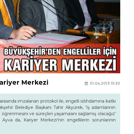
ariyer Merkezi
01.04.2013 15:30
asında imzalanan protokol ile, engelli istihdamına katkı
kşehir Belediye Başkanı Tahir Akyürek, 'İş adamlarının
ı öğrenmesini ve süreçleri yaşamasını sağlamış olacağız'
va da, Kariyer Merkezi'nin engellilerin sorunlarının