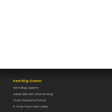
BAŞKENTİ KONYA'DA
BİSİKLET FESTİVALİ
HEYECANI BAŞLADI
07.08.2026 14:30
BAŞKAN ALTAY: “GENÇ
KOMEK VE
BİLGEHANELERDE 30
BİN ÖĞRENCİMİZ YAZ
AYLARINI BİZİMLE
BİRLİKTE GEÇİRİYOR”
07.08.2026 14:30
Kent Bilgi Sistemi
Kent Bilgi Sistemi
Adres İşlemleri (Numarataj)
BAŞKAN ALTAY, GENÇ
İmar Planlama Portalı
KOMEK AKIL VE ZEKÂ
E-İmar Planı Askı Listesi
OYUNLARI’NIN FİNAL