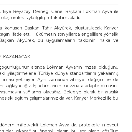
Türkiye Beyazay Derneği Genel Başkanı Lokman Ayva ile
luşturulmasıyla ilgili protokol imzaladı.
a konuşan Başkan Tahir Akyürek, oluşturulacak Kariyer
acağını ifade etti. Hükümetin son yıllarda engellilere yönelik
Başkan Akyürek, bu uygulamaların takibinin, halka ve
ME KAZANACAK
r çoğunluğunun altında Lokman Ayvanın imzası olduğunu
i iyileştirmelerle Türkiye dünya standartlarını yakalamış
nınması yetmiyor. Aynı zamanda zihniyet değişimine de
sını sağlayacağız. İş adamlarının mevzuata adapte olmasını,
yaşamasını sağlamış olacağız. Belediye olarak bir aracılık
 mesleki eğitim çalışmalarımız da var. Kariyer Merkezi ile bu
 dönem milletvekili Lokman Ayva da, protokolle mevcut
orunlar çıkacağını, önemli olanın bu sorunların çözülüp