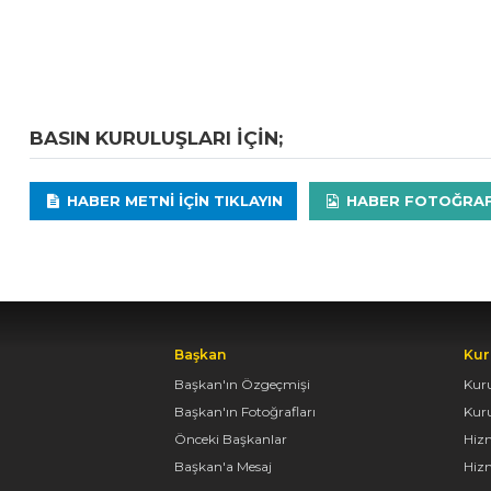
BASIN KURULUŞLARI IÇIN;
HABER METNI IÇIN TIKLAYIN
HABER FOTOĞRAFLA
Başkan
Kur
Başkan'ın Özgeçmişi
Kur
Başkan'ın Fotoğrafları
Kur
Önceki Başkanlar
Hiz
Başkan'a Mesaj
Hizm