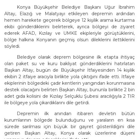
Konya Büyükşehir Belediye Başkanı Uğur İbrahim
Altay, Elazığ ve Malatyayı etkileyen depremin ardından
hemen harekete geçerek bölgeye 12 kişilik arama kurtarma
ekibi gönderdiklerini belirterek, ayrıca bölgeyi de ziyaret
ederek AFAD, Kızılay ve UMKE ekipleriyle görüştüklerini,
bölge halkına Konyanın geçmiş olsun dileklerini ilettiklerini
söyledi.
Belediye olarak deprem bölgesine ilk etapta ihtiyaç
olan paket su ve kuru bakliyat gönderdiklerini hatırlatan
Başkan Altay, bugün de Büyükşehir İtfaiyesinden 14 kişilik
ekibin 2 itfaiye aracıyla birlikte yola çıktığını ifade etti. İtfaiye
ekiplerinin bölgedeki çadır kentlerin yangından korunmasına
destek olacağını belirten Başkan Altay, bununla birlikte 2 bin
adet gıda kolisini de Kızılay Selçuklu Şubesi aracılığıyla 2 TIR
ile bölgeye yola çıkardıklarını dile getirdi.
Depremin ilk anından itibaren devletin bütün
kurumlarının bölgede bulunduğunu ve yaraların en kısa
sürede sarılması için büyük bir gayret gösterildiğini dile
getiren Başkan Altay, Konya olarak üzerlerine düşeni