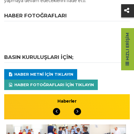
yapmaya devam edeceklerini ifade etti.
HABER FOTOĞRAFLARI
HIZLI ERIŞIM
BASIN KURULUŞLARI IÇIN;
HABER METNI IÇIN TIKLAYIN
HABER FOTOĞRAFLARI IÇIN TIKLAYIN
Haberler