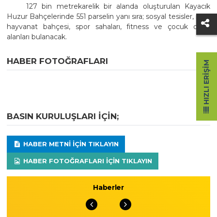
127 bin metrekarelik bir alanda oluşturulan Kayacık
Huzur Bahçelerinde 551 parselin yanı sıra; sosyal tesisler, mini
hayvanat bahçesi, spor sahaları, fitness ve çocuk oyun
alanları bulanacak.
HABER FOTOĞRAFLARI
HIZLI ERIŞIM
BASIN KURULUŞLARI IÇIN;
HABER METNI IÇIN TIKLAYIN
HABER FOTOĞRAFLARI IÇIN TIKLAYIN
Haberler