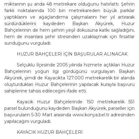
miktarının şu anda 48 metrekare olduğunu hatırlattı. Şehrin
farklı noktalarında 100 bin metrekareden büyük parklar
yaptıklarını ve ağaçlandırma çalışmalarını her yıl artırarak
sürdürdüklerini kaydeden Başkan Akyürek, Huzur
Bahçelerinin de hem şehrin yeşil dokusuna katkı sağladığını,
hem de insanlara şehir stresinden uzaklaşmak için fırsatlar
sunduğunu vurguladı.
HUZUR BAHÇELERİ İÇİN BAŞURULAR ALINACAK
Selçuklu İlçesinde 2005 yılında hizmete açtıkları Huzur
Bahçelerinin yoğun ilgi gördüğünü vurgulayan Başkan
Akyürek, şimdi de Kayacıkta 127.000 metrekarelik bir alanda
oluşturdukları Huzur Bahçelerinin yapılacak kurayla başvuru
sahiplerine tahsis edileceğini ifade etti.
Kayacık Huzur Bahçelerinde 150 metrekarelik 551
parsel bulunduğunu kaydeden Başkan Akyürek, parseller için
başvuruların 5-30 Mart arasında www.konya.bel.tr adresinden
yapılacağını vurguladı.
KAYACIK HUZUR BAHÇELERİ