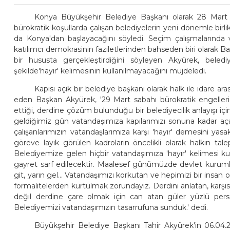
Konya Büyükşehir Belediye Başkanı olarak 28 Mart 
bürokratik koşullarda çalışan belediyelerin yeni dönemle bir
da Konya'dan başlayacağını söyledi. Seçim çalışmalarında v
katılımcı demokrasinin faziletlerinden bahseden biri olarak Ba
bir hususta gerçekleştirdiğini söyleyen Akyürek, belediy
şekilde'hayır' kelimesinin kullanılmayacağını müjdeledi.
Kapısı açık bir belediye başkanı olarak halk ile idare ar
eden Başkan Akyürek, '29 Mart sabahı bürokratik engelleri
ettiği, derdine çözüm bulunduğu bir belediyecilik anlayışı
geldiğimiz gün vatandaşımıza kapılarımızı sonuna kadar aça
çalışanlarımızın vatandaşlarımıza karşı 'hayır' demesini yas
göreve layık görülen kadroların öncelikli olarak halkın t
Belediyemize gelen hiçbir vatandaşımıza 'hayır' kelimesi k
gayret sarf edilecektir. Maalesef günümüzde devlet kurumla
git, yarın gel... Vatandaşımızı korkutan ve hepimizi bir insan
formalitelerden kurtulmak zorundayız. Derdini anlatan, karş
değil derdine çare olmak için can atan güler yüzlü person
Belediyemizi vatandaşımızın tasarrufuna sunduk.' dedi.
Büyükşehir Belediye Başkanı Tahir Akyürek'in 06.04.200