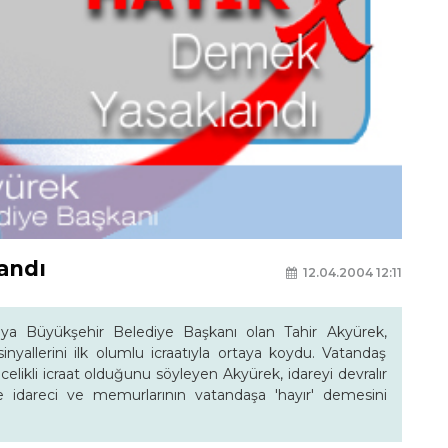
andı
12.04.2004 12:11
ya Büyükşehir Belediye Başkanı olan Tahir Akyürek,
 sinyallerini ilk olumlu icraatıyla ortaya koydu. Vatandaş
elikli icraat olduğunu söyleyen Akyürek, idareyi devralır
 idareci ve memurlarının vatandaşa 'hayır' demesini