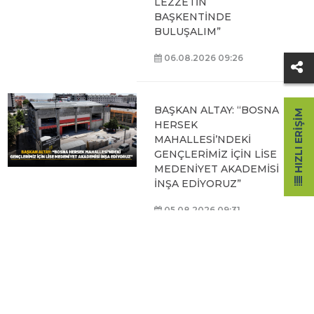
LEZZETİN
BAŞKENTİNDE
BULUŞALIM”
06.08.2026 09:26
BAŞKAN ALTAY: “BOSNA
HIZLI ERIŞIM
HERSEK
MAHALLESİ’NDEKİ
GENÇLERİMİZ İÇİN LİSE
MEDENİYET AKADEMİSİ
İNŞA EDİYORUZ”
05.08.2026 09:31
BAŞKAN ALTAY, HALİT
EROĞLU KUR’AN
KURSU’NDA
ÖĞRENCİLERLE BİR