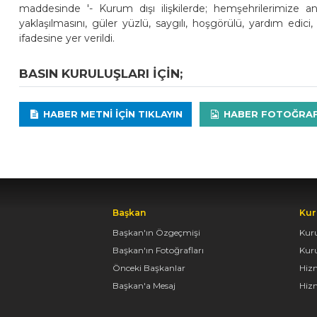
maddesinde '- Kurum dışı ilişkilerde; hemşehrilerimize a
yaklaşılmasını, güler yüzlü, saygılı, hoşgörülü, yardım edic
ifadesine yer verildi.
BASIN KURULUŞLARI IÇIN;
HABER METNI IÇIN TIKLAYIN
HABER FOTOĞRAFLA
Başkan
Kur
Başkan'ın Özgeçmişi
Kur
Başkan'ın Fotoğrafları
Kur
Önceki Başkanlar
Hiz
Başkan'a Mesaj
Hizm