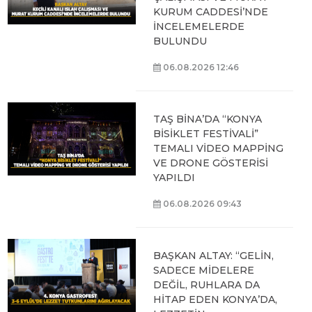
KURUM CADDESİ’NDE
İNCELEMELERDE
BULUNDU
06.08.2026 12:46
TAŞ BİNA’DA “KONYA
BİSİKLET FESTİVALİ”
TEMALI VİDEO MAPPİNG
VE DRONE GÖSTERİSİ
YAPILDI
06.08.2026 09:43
BAŞKAN ALTAY: “GELİN,
SADECE MİDELERE
DEĞİL, RUHLARA DA
HİTAP EDEN KONYA’DA,