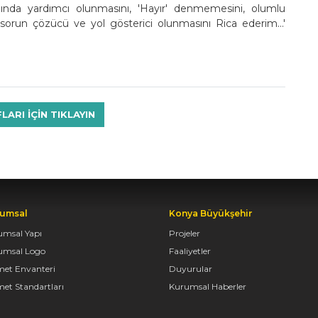
nında yardımcı olunmasını, 'Hayır' denmemesini, olumlu
i, sorun çözücü ve yol gösterici olunmasını Rica ederim...'
RI IÇIN TIKLAYIN
umsal
Konya Büyükşehir
umsal Yapı
Projeler
umsal Logo
Faaliyetler
met Envanteri
Duyurular
et Standartları
Kurumsal Haberler