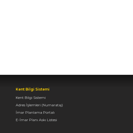
ARAYA GELDİ
04.08.2026 12:07
BAŞKAN ALTAY TÜM
KONYALILARI BİSİKLET
FESTİVALİ’NE DAVET
ETTİ
04.08.2026 11:16
KONYA BİSİKLET
Kent Bilgi Sistemi
FESTİVALİ’NİN AÇILIŞI
Kent Bilgi Sistemi
COŞKUYLA
Adres İşlemleri (Numarataj)
GERÇEKLEŞTİ
İmar Planlama Portalı
08.08.2026 12:50
E-İmar Planı Askı Listesi