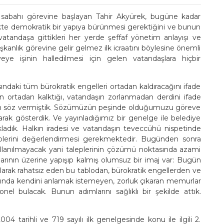
sabahı görevine başlayan Tahir Akyürek, bugüne kadar
likte demokratik bir yapıya bürünmesi gerektiğini ve bunun
atandaşa gittikleri her yerde şeffaf yönetim anlayışı ve
şkanlık görevine gelir gelmez ilk icraatını böylesine önemli
eye işinin halledilmesi için gelen vatandaşlara hiçbir
asındaki tüm bürokratik engelleri ortadan kaldıracağını ifade
n ortadan kalktığı, vatandaşın zorlanmadan derdini ifade
 için söz vermiştik. Sözümüzün peşinde olduğumuzu göreve
rak gösterdik. Ve yayınladığımız bir genelge ile belediye
akladık. Halkın iradesi ve vatandaşın teveccühü nispetinde
aleplerini değerlendirmesi gerekmektedir. Bugünden sonra
ullanılmayacak yani taleplerinin çözümü noktasında azami
rının üzerine yapışıp kalmış olumsuz bir imaj var: Bugün
 olarak rahatsız eden bu tablodan, bürokratik engellerden ve
ısında kendini anlamak istemeyen, zorluk çıkaran memurlar
el bulacak. Bunun adımlarını sağlıklı bir şekilde attık.
4 tarihli ve 719 sayılı ilk genelgesinde konu ile ilgili 2.