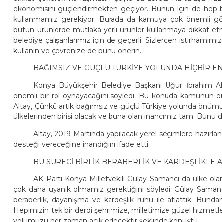
ekonomisini güçlendirmekten geçiyor. Bunun için de hep bir
kullanmamız gerekiyor. Burada da kamuya çok önemli görev
bütün ürünlerde mutlaka yerli ürünler kullanmaya dikkat etme
belediye çalışanlarımız için de geçerli. Sizlerden istirhamımız
kullanın ve çevrenize de bunu önerin.
BAĞIMSIZ VE GÜÇLÜ TÜRKİYE YOLUNDA HİÇBİR E
Konya Büyükşehir Belediye Başkanı Uğur İbrahim Alta
önemli bir rol oynayacağını söyledi. Bu konuda kamunun ö
Altay, Çünkü artık bağımsız ve güçlü Türkiye yolunda önüm
ülkelerinden birisi olacak ve buna olan inancımız tam. Bunu da
Altay, 2019 Martında yapılacak yerel seçimlere hazırlan
desteği vereceğine inandığını ifade etti.
BU SÜRECİ BİRLİK BERABERLİK VE KARDEŞLİKLE 
AK Parti Konya Milletvekili Gülay Samancı da ülke ola
çok daha uyanık olmamız gerektiğini söyledi. Gülay Samancı,
beraberlik, dayanışma ve kardeşlik ruhu ile atlattık. Bundan
Hepimizin tek bir derdi şehrimize, milletimize güzel hizmet
yolumuzu her zaman açık edecektir şeklinde konuştu.