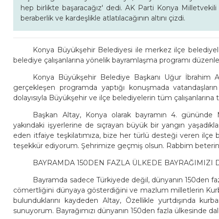
hep birlikte başaracağız' dedi. AK Parti Konya Milletveki
beraberlik ve kardeşlikle atlatılacağının altını çizdi.
Konya Büyükşehir Belediyesi ile merkez ilçe belediye
belediye çalışanlarına yönelik bayramlaşma programı düzenle
Konya Büyükşehir Belediye Başkanı Uğur İbrahim Al
gerçekleşen programda yaptığı konuşmada vatandaşların 
dolayısıyla Büyükşehir ve ilçe belediyelerin tüm çalışanlarına 
Başkan Altay, Konya olarak bayramın 4. gününde Ma
yakındaki işyerlerine de sıçrayan büyük bir yangın yaşadıkl
eden itfaiye teşkilatımıza, bize her türlü desteği veren il
teşekkür ediyorum. Şehrimize geçmiş olsun. Rabbim beterind
BAYRAMDA 150DEN FAZLA ÜLKEDE BAYRAĞIMIZI
Bayramda sadece Türkiyede değil, dünyanın 150den faz
cömertliğini dünyaya gösterdiğini ve mazlum milletlerin Kur
bulunduklarını kaydeden Altay, Özellikle yurtdışında kur
sunuyorum. Bayrağımızı dünyanın 150den fazla ülkesinde dalgal