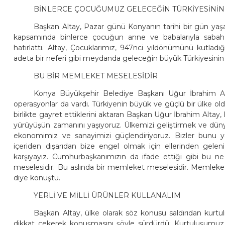
BİNLERCE ÇOCUĞUMUZ GELECEĞİN TÜRKİYESİNİN 
Başkan Altay, Pazar günü Konyanın tarihi bir gün ya
kapsamında binlerce çocuğun anne ve babalarıyla sabah 
hatırlattı. Altay, Çocuklarımız, 947nci yıldönümünü kutlad
adeta bir neferi gibi meydanda geleceğin büyük Türkiyesinin işar
BU BİR MEMLEKET MESELESİDİR
Konya Büyükşehir Belediye Başkanı Uğur İbrahim Al
operasyonlar da vardı. Türkiyenin büyük ve güçlü bir ülke ol
birlikte gayret ettiklerini aktaran Başkan Uğur İbrahim Altay
yürüyüşün zamanını yaşıyoruz. Ülkemizi geliştirmek ve dünya
ekonomimiz ve sanayimizi güçlendiriyoruz. Bizler bunu ya
içeriden dışarıdan bize engel olmak için ellerinden geleni
karşıyayız. Cumhurbaşkanımızın da ifade ettiği gibi bu 
meselesidir. Bu aslında bir memleket meselesidir. Memleketim
diye konuştu.
YERLİ VE MİLLİ ÜRÜNLER KULLANALIM
Başkan Altay, ülke olarak söz konusu saldırıdan kurtul
dikkat çekerek konuşmasını şöyle sürdürdü: Kurtuluşumuz