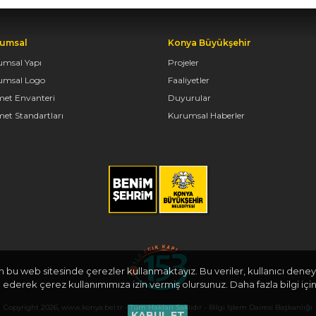
umsal
Konya Büyükşehir
umsal Yapı
Projeler
umsal Logo
Faaliyetler
met Envanteri
Duyurular
et Standartları
Kurumsal Haberler
in bu web sitesinde çerezler kullanmaktayız. Bu veriler, kullanıcı deneyi
derek çerez kullanımımıza izin vermiş olursunuz. Daha fazla bilgi için
Copyright 2026, www.konya.bel.tr - Tüm Hakları Saklıdır - Bilgi İşlem Dairesi Başkanlığı
KABUL ET