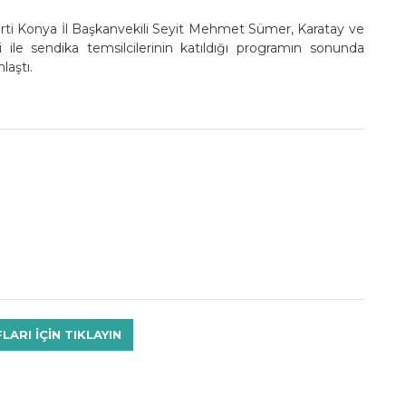
ti Konya İl Başkanvekili Seyit Mehmet Sümer, Karatay ve
ile sendika temsilcilerinin katıldığı programın sonunda
laştı.
RI IÇIN TIKLAYIN