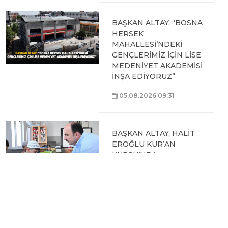
BAŞKAN ALTAY: “BOSNA
HERSEK
MAHALLESİ’NDEKİ
GENÇLERİMİZ İÇİN LİSE
MEDENİYET AKADEMİSİ
İNŞA EDİYORUZ”
05.08.2026 09:31
BAŞKAN ALTAY, HALİT
EROĞLU KUR’AN
KURSU’NDA
ÖĞRENCİLERLE BİR
ARAYA GELDİ
04.08.2026 12:07