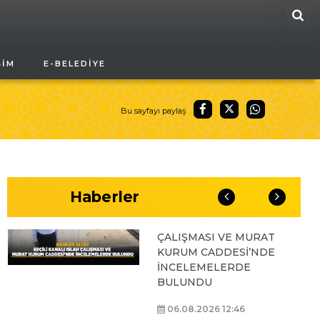
ARA
BAŞKAN ALTAY, GENÇ
ŞIM
E-BELEDIYE
KOMEK AKIL VE ZEKÂ
OYUNLARI’NIN FİNAL
TURUNDA
ÖĞRENCİLERİN
Bu sayfayı paylaş
HEYECANINI PAYLAŞTI
06.08.2026 15:06
Haberler
BAŞKAN ALTAY, KEÇİLİ
KANALI ISLAH
ÇALIŞMASI VE MURAT
KURUM CADDESİ’NDE
İNCELEMELERDE
BULUNDU
06.08.2026 12:46