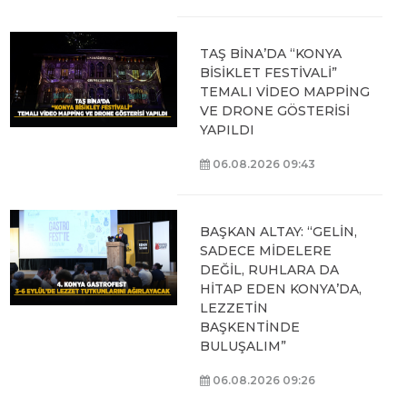
TAŞ BİNA’DA “KONYA
BİSİKLET FESTİVALİ”
TEMALI VİDEO MAPPİNG
VE DRONE GÖSTERİSİ
YAPILDI
06.08.2026 09:43
BAŞKAN ALTAY: “GELİN,
SADECE MİDELERE
DEĞİL, RUHLARA DA
HİTAP EDEN KONYA’DA,
LEZZETİN
BAŞKENTİNDE
BULUŞALIM”
06.08.2026 09:26