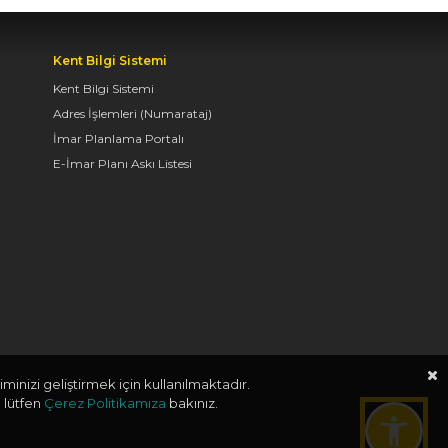
YAPILDI
06.08.2026 09:43
Kent Bilgi Sistemi
Kent Bilgi Sistemi
Adres İşlemleri (Numarataj)
BAŞKAN ALTAY: “GELİN,
İmar Planlama Portalı
SADECE MİDELERE
DEĞİL, RUHLARA DA
E-İmar Planı Askı Listesi
HİTAP EDEN KONYA’DA,
LEZZETİN
BAŞKENTİNDE
BULUŞALIM”
06.08.2026 09:26
BAŞKAN ALTAY: “BOSNA
HERSEK
minizi geliştirmek için kullanılmaktadır.
MAHALLESİ’NDEKİ
 lütfen
Çerez Politikamıza
bakınız.
GENÇLERİMİZ İÇİN LİSE
MEDENİYET AKADEMİSİ