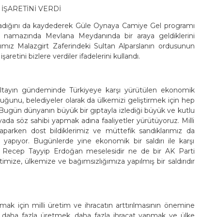
İŞARETİNİ VERDİ
şadığını da kaydederek Güle Oynaya Camiye Gel programı
namazında Mevlana Meydanında bir araya geldiklerini
ığımız Malazgirt Zaferindeki Sultan Alparslanın ordusunun
etini bizlere verdiler ifadelerini kullandı.
tayın gündeminde Türkiyeye karşı yürütülen ekonomik
duğunu, belediyeler olarak da ülkemizi geliştirmek için hep
, Bugün dünyanın büyük bir gıptayla izlediği büyük ve kutlu
da söz sahibi yapmak adına faaliyetler yürütüyoruz. Milli
parken dost bildiklerimiz ve müttefik sandıklarımız da
 yapıyor. Bugünlerde yine ekonomik bir saldırı ile karşı
ne Recep Tayyip Erdoğan meselesidir ne de bir AK Parti
ize, ülkemize ve bağımsızlığımıza yapılmış bir saldırıdır
mak için milli üretim ve ihracatın arttırılmasının önemine
 daha fazla üretmek, daha fazla ihracat yapmak ve ülke