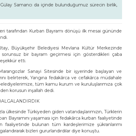
li Gülay Samancı da içinde bulunduğumuz sürecin birlik,
leri tarafından Kurban Bayramı dönüşü ilk mesai gününde
ndi.
tay, Büyükşehir Belediyesi Mevlana Kültür Merkezinde
sorunsuz bir bayram geçirmesi için gösterdikleri çaba
teşekkür etti.
rangozlar Sanayi Sitesinde bir işyerinde başlayan ve
arını belirterek, Yangına fedakârca ve cefakârca müdahale
çe belediyelerimize, tüm kamu kurum ve kuruluşlarımıza çok
en korusun inşallah dedi.
 DALGALANDIRDIK
la ülkesinde Türkiyeden giden vatandaşlarımızın, Türklerin
ban Bayramını yaşaması için fedakârca kurban faaliyetinde
ban faaliyetinde bulunan tüm kardeşlerimize şükranlarımı
andırarak bizleri gururlandırdılar diye konuştu.