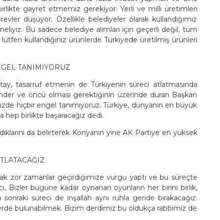
likte gayret etmemiz gerekiyor. Yerli ve milli üretimleri
ler düşüyor. Özellikle belediyeler olarak kullandığımız
liyiz. Bu sadece belediye alımları için geçerli değil, tüm
 lütfen kullandığınız ürünlerde Türkiyede üretilmiş ürünleri
NGEL TANIMIYORUZ
y, tasarruf etmenin de Türkiyenin süreci atlatmasında
nder ve öncü olması gerektiğinin üzerinde duran Başkan
üzde hiçbir engel tanımıyoruz. Türkiye, dünyanın en büyük
 hep birlikte başaracağız dedi.
dıklarını da belirterek Konyanın yine AK Partiye en yüksek
ATLATACAĞIZ
rak zor zamanlar geçirdiğimize vurgu yaptı ve bu süreçte
 Bizler bugüne kadar oynanan oyunların her birini birlik,
 sonraki süreci de inşallah aynı ruhla geride bırakacağız.
lerde bulunabilmek. Bizim derdimiz bu oldukça rabbimiz de