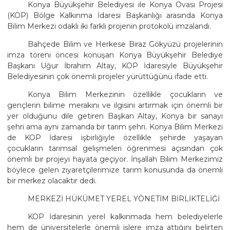
Konya Büyükşehir Belediyesi ile Konya Ovası Projesi
(KOP) Bölge Kalkınma İdaresi Başkanlığı arasında Konya
Bilim Merkezi odaklı iki farklı projenin protokolü imzalandı.
Bahçede Bilim ve Herkese Biraz Gökyüzü projelerinin
imza töreni öncesi konuşan Konya Büyükşehir Belediye
Başkanı Uğur İbrahim Altay, KOP İdaresiyle Büyükşehir
Belediyesinin çok önemli projeler yürüttüğünü ifade etti.
Konya Bilim Merkezinin özellikle çocukların ve
gençlerin bilime merakını ve ilgisini artırmak için önemli bir
yer olduğunu dile getiren Başkan Altay, Konya bir sanayi
şehri ama aynı zamanda bir tarım şehri. Konya Bilim Merkezi
de KOP İdaresi işbirliğiyle özellikle şehirde yaşayan
çocukların tarımsal gelişmeleri öğrenmesi açısından çok
önemli bir projeyi hayata geçiyor. İnşallah Bilim Merkezimiz
böylece gelen ziyaretçilerimize tarım konusunda da önemli
bir merkez olacaktır dedi.
MERKEZİ HÜKÜMET YEREL YÖNETİM BİRLİKTELİĞİ
KOP İdaresinin yerel kalkınmada hem belediyelerle
hem de üniversitelerle önemli işlere imza attığını belirten