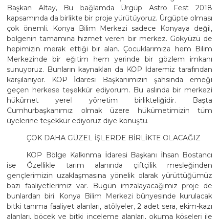
Başkan Altay, Bu bağlamda Ürgüp Astro Fest 2018
kapsamında da birlikte bir proje yürütüyoruz. Ürgüpte olması
çok önemli. Konya Bilim Merkezi sadece Konyaya değil,
bölgenin tamamına hizmet veren bir merkez. Gökyüzü de
hepimizin merak ettiği bir alan. Çocuklarımıza hem Bilim
Merkezinde bir eğitim hem yerinde bir gözlem imkanı
sunuyoruz. Bunların kaynakları da KOP İdaremiz tarafından
karşılanıyor. KOP İdaresi Başkanımızın şahsında emeği
geçen herkese teşekkür ediyorum. Bu aslında bir merkezi
hükümet yerel yönetim birlikteliğidir. Başta
Cumhurbaşkanımız olmak üzere hükümetimizin tüm
üyelerine teşekkür ediyoruz diye konuştu.
ÇOK DAHA GÜZEL İŞLERDE BİRLİKTE OLACAĞIZ
KOP Bölge Kalkınma İdaresi Başkanı İhsan Bostancı
ise Özellikle tarım alanında çiftçilik mesleğinden
gençlerimizin uzaklaşmasına yönelik olarak yürüttüğümüz
bazı faaliyetlerimiz var. Bugün imzalayacağımız proje de
bunlardan biri. Konya Bilim Merkezi bünyesinde kurulacak
bitki tanıma faaliyet alanları, atölyeler, 2 adet sera, ekim-kazı
alanları, böcek ve bitki inceleme alanları, okuma köşeleri ile