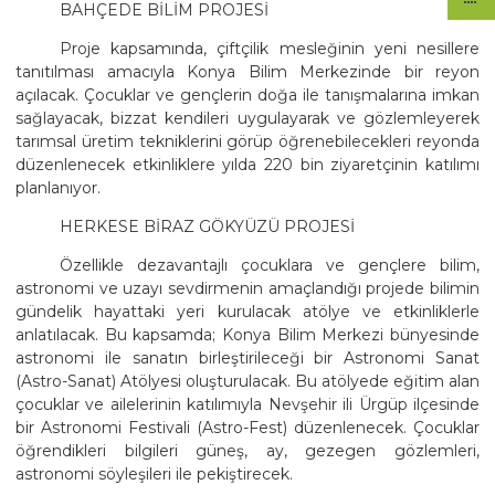
BAHÇEDE BİLİM PROJESİ
Proje kapsamında, çiftçilik mesleğinin yeni nesillere
tanıtılması amacıyla Konya Bilim Merkezinde bir reyon
açılacak. Çocuklar ve gençlerin doğa ile tanışmalarına imkan
sağlayacak, bizzat kendileri uygulayarak ve gözlemleyerek
tarımsal üretim tekniklerini görüp öğrenebilecekleri reyonda
düzenlenecek etkinliklere yılda 220 bin ziyaretçinin katılımı
planlanıyor.
HERKESE BİRAZ GÖKYÜZÜ PROJESİ
Özellikle dezavantajlı çocuklara ve gençlere bilim,
astronomi ve uzayı sevdirmenin amaçlandığı projede bilimin
gündelik hayattaki yeri kurulacak atölye ve etkinliklerle
anlatılacak. Bu kapsamda; Konya Bilim Merkezi bünyesinde
astronomi ile sanatın birleştirileceği bir Astronomi Sanat
(Astro-Sanat) Atölyesi oluşturulacak. Bu atölyede eğitim alan
çocuklar ve ailelerinin katılımıyla Nevşehir ili Ürgüp ilçesinde
bir Astronomi Festivali (Astro-Fest) düzenlenecek. Çocuklar
öğrendikleri bilgileri güneş, ay, gezegen gözlemleri,
astronomi söyleşileri ile pekiştirecek.