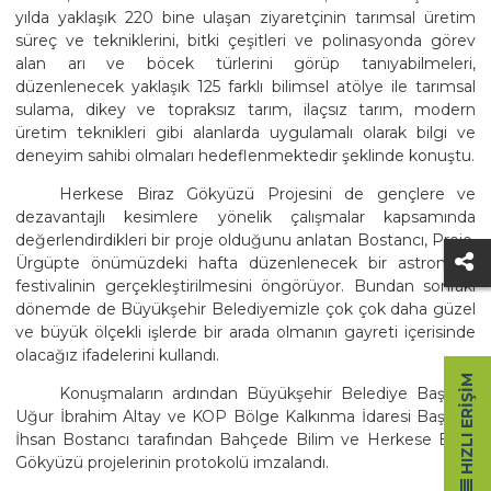
yılda yaklaşık 220 bine ulaşan ziyaretçinin tarımsal üretim
süreç ve tekniklerini, bitki çeşitleri ve polinasyonda görev
alan arı ve böcek türlerini görüp tanıyabilmeleri,
düzenlenecek yaklaşık 125 farklı bilimsel atölye ile tarımsal
sulama, dikey ve topraksız tarım, ilaçsız tarım, modern
üretim teknikleri gibi alanlarda uygulamalı olarak bilgi ve
deneyim sahibi olmaları hedeflenmektedir şeklinde konuştu.
Herkese Biraz Gökyüzü Projesini de gençlere ve
dezavantajlı kesimlere yönelik çalışmalar kapsamında
değerlendirdikleri bir proje olduğunu anlatan Bostancı, Proje,
Ürgüpte önümüzdeki hafta düzenlenecek bir astronomi
festivalinin gerçekleştirilmesini öngörüyor. Bundan sonraki
dönemde de Büyükşehir Belediyemizle çok çok daha güzel
ve büyük ölçekli işlerde bir arada olmanın gayreti içerisinde
olacağız ifadelerini kullandı.
HIZLI ERIŞIM
Konuşmaların ardından Büyükşehir Belediye Başkanı
Uğur İbrahim Altay ve KOP Bölge Kalkınma İdaresi Başkanı
İhsan Bostancı tarafından Bahçede Bilim ve Herkese Biraz
Gökyüzü projelerinin protokolü imzalandı.