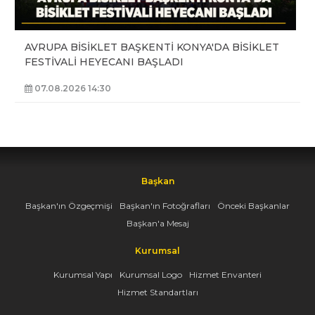
AVRUPA BİSİKLET BAŞKENTİ KONYA'DA BİSİKLET
FESTİVALİ HEYECANI BAŞLADI
07.08.2026 14:30
Başkan
Başkan'ın Özgeçmişi
Başkan'ın Fotoğrafları
Önceki Başkanlar
Başkan'a Mesaj
Kurumsal
Kurumsal Yapı
Kurumsal Logo
Hizmet Envanteri
Hizmet Standartları