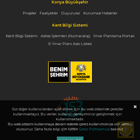
Konya Büyükşehir
Projeler
Faaliyetler
Duyurular
Kurumsal Haberler
Kent Bilgi Sistemi
Kent Bilgi Sistemi
Adres İşlemleri (Numarataj)
İmar Planlama Portalı
E-İmar Planı Askı Listesi
Sizi diğer kullanıcılardan ayırt etmek için bu web sitesinde çerezler
kullanmaktayız. Bu veriler, kullanıcı deneyiminizi geliştirmek için
kullanılmaktadır.
Bu web sitesini kullanmaya devam ederek çerez kullanımımıza izin vermiş
Copyright 2026, www.konya.bel.tr - Tüm Hakları Saklıdır - Bilgi İşlem Dairesi
Başkanlığı
olursunuz. Daha fazla bilgi için lütfen
Çerez Politikamıza
bakınız.