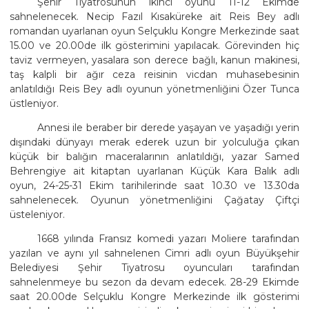
Şehir Tiyatrosunun ikinci oyunu 11-12 Ekimde
sahnelenecek. Necip Fazıl Kısaküreke ait Reis Bey adlı
romandan uyarlanan oyun Selçuklu Kongre Merkezinde saat
15.00 ve 20.00de ilk gösterimini yapılacak. Görevinden hiç
taviz vermeyen, yasalara son derece bağlı, kanun makinesi,
taş kalpli bir ağır ceza reisinin vicdan muhasebesinin
anlatıldığı Reis Bey adlı oyunun yönetmenliğini Özer Tunca
üstleniyor.
Annesi ile beraber bir derede yaşayan ve yaşadığı yerin
dışındaki dünyayı merak ederek uzun bir yolculuğa çıkan
küçük bir balığın maceralarının anlatıldığı, yazar Samed
Behrengiye ait kitaptan uyarlanan Küçük Kara Balık adlı
oyun, 24-25-31 Ekim tarihilerinde saat 10.30 ve 13.30da
sahnelenecek. Oyunun yönetmenliğini Çağatay Çiftçi
üsteleniyor.
1668 yılında Fransız komedi yazarı Moliere tarafından
yazılan ve aynı yıl sahnelenen Cimri adlı oyun Büyükşehir
Belediyesi Şehir Tiyatrosu oyuncuları tarafından
sahnelenmeye bu sezon da devam edecek. 28-29 Ekimde
saat 20.00de Selçuklu Kongre Merkezinde ilk gösterimi