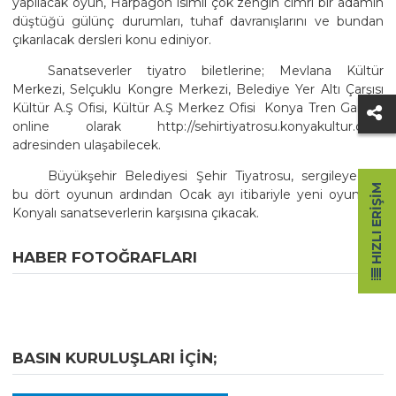
yapılacak oyun, Harpagon isimli çok zengin cimri bir adamın
düştüğü gülünç durumları, tuhaf davranışlarını ve bundan
çıkarılacak dersleri konu ediniyor.
Sanatseverler tiyatro biletlerine; Mevlana Kültür
Merkezi, Selçuklu Kongre Merkezi, Belediye Yer Altı Çarşısı
Kültür A.Ş Ofisi, Kültür A.Ş Merkez Ofisi  Konya Tren Garı ve
online olarak http://sehirtiyatrosu.konyakultur.com
adresinden ulaşabilecek.
Büyükşehir Belediyesi Şehir Tiyatrosu, sergileyeceği
HIZLI ERIŞIM
bu dört oyunun ardından Ocak ayı itibariyle yeni oyunlarla
Konyalı sanatseverlerin karşısına çıkacak.
HABER FOTOĞRAFLARI
BASIN KURULUŞLARI IÇIN;