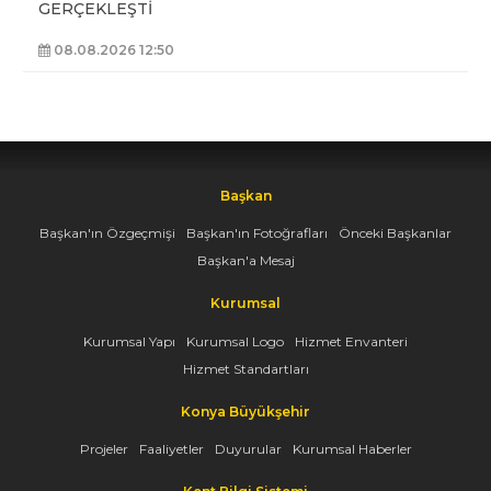
GERÇEKLEŞTİ
08.08.2026 12:50
Başkan
Başkan'ın Özgeçmişi
Başkan'ın Fotoğrafları
Önceki Başkanlar
Başkan'a Mesaj
Kurumsal
Kurumsal Yapı
Kurumsal Logo
Hizmet Envanteri
Hizmet Standartları
Konya Büyükşehir
Projeler
Faaliyetler
Duyurular
Kurumsal Haberler