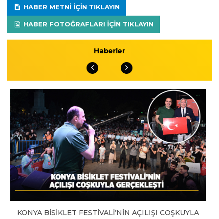
HABER METNI IÇIN TIKLAYIN
HABER FOTOĞRAFLARI IÇIN TIKLAYIN
Haberler
KONYA BİSİKLET FESTİVALİ’NİN AÇILIŞI COŞKUYLA