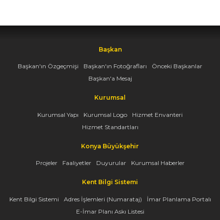
Başkan
Başkan'ın Özgeçmişi
Başkan'ın Fotoğrafları
Önceki Başkanlar
Başkan'a Mesaj
Kurumsal
Kurumsal Yapı
Kurumsal Logo
Hizmet Envanteri
Hizmet Standartları
Konya Büyükşehir
Projeler
Faaliyetler
Duyurular
Kurumsal Haberler
Kent Bilgi Sistemi
Kent Bilgi Sistemi
Adres İşlemleri (Numarataj)
İmar Planlama Portalı
E-İmar Planı Askı Listesi