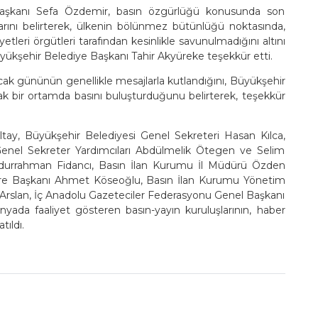
aşkanı Sefa Özdemir, basın özgürlüğü konusunda son
larını belirterek, ülkenin bölünmez bütünlüğü noktasında,
tleri örgütleri tarafından kesinlikle savunulmadığını altını
yükşehir Belediye Başkanı Tahir Akyüreke teşekkür etti.
ak gününün genellikle mesajlarla kutlandığını, Büyükşehir
cak bir ortamda basını buluşturduğunu belirterek, teşekkür
ay, Büyükşehir Belediyesi Genel Sekreteri Hasan Kılca,
enel Sekreter Yardımcıları Abdülmelik Ötegen ve Selim
durrahman Fidancı, Basın İlan Kurumu İl Müdürü Özden
 Daire Başkanı Ahmet Köseoğlu, Basın İlan Kurumu Yönetim
 Arslan, İç Anadolu Gazeteciler Federasyonu Genel Başkanı
ada faaliyet gösteren basın-yayın kuruluşlarının, haber
tıldı.