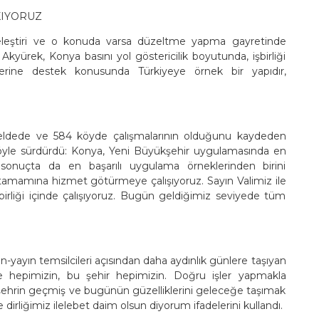
IYORUZ
n özeleştiri ve o konuda varsa düzeltme yapma gayretinde
yürek, Konya basını yol göstericilik boyutunda, işbirliği
rine destek konusunda Türkiyeye örnek bir yapıdır,
beldede ve 584 köyde çalışmalarının olduğunu kaydeden
öyle sürdürdü: Konya, Yeni Büyükşehir uygulamasında en
onuçta da en başarılı uygulama örneklerinden birini
 tamamına hizmet götürmeye çalışıyoruz. Sayın Valimiz ile
birliği içinde çalışıyoruz. Bugün geldiğimiz seviyede tüm
-yayın temsilcileri açısından daha aydınlık günlere taşıyan
e hepimizin, bu şehir hepimizin. Doğru işler yapmakla
u şehrin geçmiş ve bugünün güzelliklerini geleceğe taşımak
e dirliğimiz ilelebet daim olsun diyorum ifadelerini kullandı.