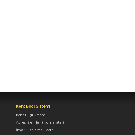
TURUNDA
ÖĞRENCİLERİN
HEYECANINI PAYLAŞTI
06.08.2026 15:06
BAŞKAN ALTAY, KEÇİLİ
KANALI ISLAH
ÇALIŞMASI VE MURAT
KURUM CADDESİ’NDE
İNCELEMELERDE
BULUNDU
06.08.2026 12:46
Kent Bilgi Sistemi
TAŞ BİNA’DA “KONYA
Kent Bilgi Sistemi
BİSİKLET FESTİVALİ”
Adres İşlemleri (Numarataj)
TEMALI VİDEO MAPPİNG
İmar Planlama Portalı
VE DRONE GÖSTERİSİ