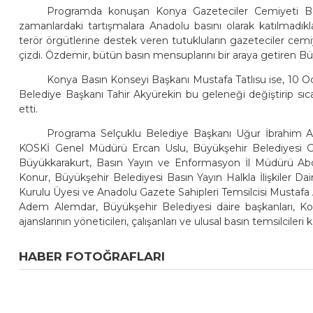
Programda konuşan Konya Gazeteciler Cemiyeti B
zamanlardaki tartışmalara Anadolu basını olarak katılmadık
terör örgütlerine destek veren tutukluların gazeteciler cemiye
çizdi. Özdemir, bütün basın mensuplarını bir araya getiren Bü
Konya Basın Konseyi Başkanı Mustafa Tatlısu ise, 10 Oc
Belediye Başkanı Tahir Akyürekin bu geleneği değiştirip sı
etti.
Programa Selçuklu Belediye Başkanı Uğur İbrahim Alt
KOSKİ Genel Müdürü Ercan Uslu, Büyükşehir Belediyesi G
Büyükkarakurt, Basın Yayın ve Enformasyon İl Müdürü Ab
Konur, Büyükşehir Belediyesi Basın Yayın Halkla İlişkiler
Kurulu Üyesi ve Anadolu Gazete Sahipleri Temsilcisi Mustafa
Adem Alemdar, Büyükşehir Belediyesi daire başkanları, Kony
ajanslarının yöneticileri, çalışanları ve ulusal basın temsilcileri ka
HABER FOTOĞRAFLARI