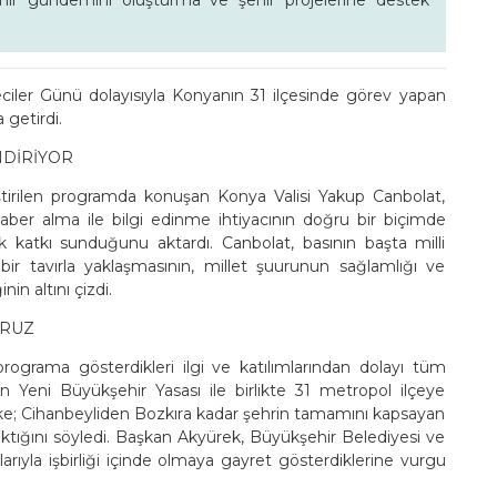
, şehir gündemini oluşturma ve şehir projelerine destek
iler Günü dolayısıyla Konyanın 31 ilçesinde görev yapan
a getirdi.
NDİRİYOR
tirilen programda konuşan Konya Valisi Yakup Canbolat,
haber alma ile bilgi edinme ihtiyacının doğru bir biçimde
 katkı sunduğunu aktardı. Canbolat, basının başta milli
r tavırla yaklaşmasının, millet şuurunun sağlamlığı ve
n altını çizdi.
RUZ
ograma gösterdikleri ilgi ve katılımlarından dolayı tüm
n Yeni Büyükşehir Yasası ile birlikte 31 metropol ilçeye
ke; Cihanbeyliden Bozkıra kadar şehrin tamamını kapsayan
ıktığını söyledi. Başkan Akyürek, Büyükşehir Belediyesi ve
şlarıyla işbirliği içinde olmaya gayret gösterdiklerine vurgu