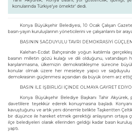
Tahir Akyürek, 'Konya basını, yol göstericilik, işbirliği
konularında Türkiye'ye örnektir' dedi.
Konya Büyükşehir Belediyesi, 10 Ocak Çalışan Gazetec
basın-yayın kuruluşlarının yöneticilerini ve çalışanlarını bir aray
BASININ SAĞDUYULU TAVRI DEMOKRASİYİ GÜÇLE
Kalehan-Ecdat Bahçesinde yoğun katılımla gerçekleş
basının milletin gözü kulağı ve dili olduğunu, vatandaşın 
karşılanmasına, ülkemizin demokratikleşme sürecine büyük
konular olmak üzere her meseleye yapıcı ve sağduyulu bi
demokrasinin güçlenmesi açısından da büyük önem arz ettiğini
BASIN İLE İŞBİRLİĞİ İÇİNDE OLMAYA GAYRET EDİYO
Konya Büyükşehir Belediye Başkanı Tahir Akyürek, pr
davetlilere teşekkür ederek konuşmasına başladı. Konyanı
kavuştuğunu ve artık yeni dönemle birlikte Taşkentten Çelti
bir düşünce ile hareket etmek gerektiği anlayışının ortaya ç
ilçe belediyeleri olarak ellerinden geldiği kadar basın kurulu
yaptı.