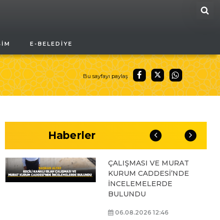
ARA
BAŞKAN ALTAY, GENÇ
ŞIM
E-BELEDIYE
KOMEK AKIL VE ZEKÂ
OYUNLARI’NIN FİNAL
TURUNDA
ÖĞRENCİLERİN
Bu sayfayı paylaş
HEYECANINI PAYLAŞTI
06.08.2026 15:06
Haberler
BAŞKAN ALTAY, KEÇİLİ
KANALI ISLAH
ÇALIŞMASI VE MURAT
KURUM CADDESİ’NDE
İNCELEMELERDE
BULUNDU
06.08.2026 12:46