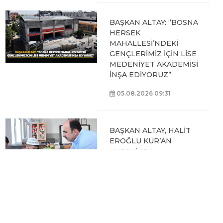
BAŞKAN ALTAY: “BOSNA
HERSEK
MAHALLESİ’NDEKİ
GENÇLERİMİZ İÇİN LİSE
MEDENİYET AKADEMİSİ
İNŞA EDİYORUZ”
05.08.2026 09:31
BAŞKAN ALTAY, HALİT
EROĞLU KUR’AN
KURSU’NDA
ÖĞRENCİLERLE BİR
ARAYA GELDİ
04.08.2026 12:07