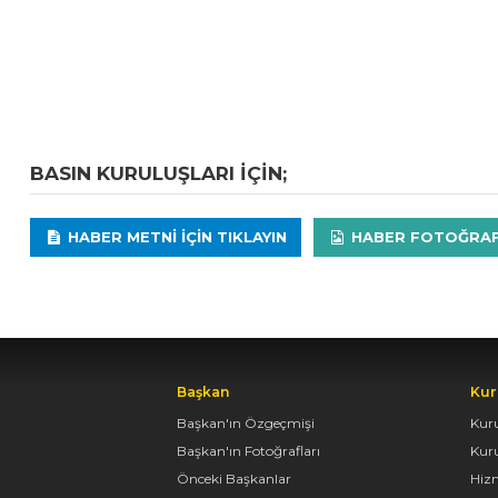
BASIN KURULUŞLARI IÇIN;
HABER METNI IÇIN TIKLAYIN
HABER FOTOĞRAFLA
Başkan
Kur
Başkan'ın Özgeçmişi
Kur
Başkan'ın Fotoğrafları
Kur
Önceki Başkanlar
Hiz