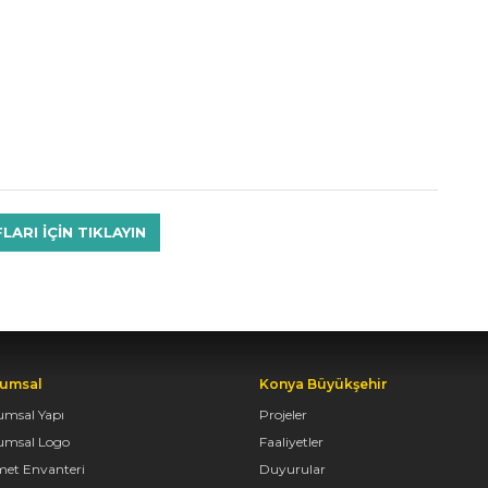
RI IÇIN TIKLAYIN
umsal
Konya Büyükşehir
umsal Yapı
Projeler
umsal Logo
Faaliyetler
met Envanteri
Duyurular