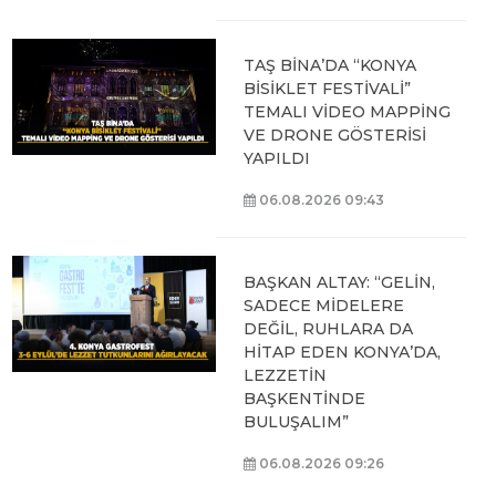
TAŞ BİNA’DA “KONYA
BİSİKLET FESTİVALİ”
TEMALI VİDEO MAPPİNG
VE DRONE GÖSTERİSİ
YAPILDI
06.08.2026 09:43
BAŞKAN ALTAY: “GELİN,
SADECE MİDELERE
DEĞİL, RUHLARA DA
HİTAP EDEN KONYA’DA,
LEZZETİN
BAŞKENTİNDE
BULUŞALIM”
06.08.2026 09:26