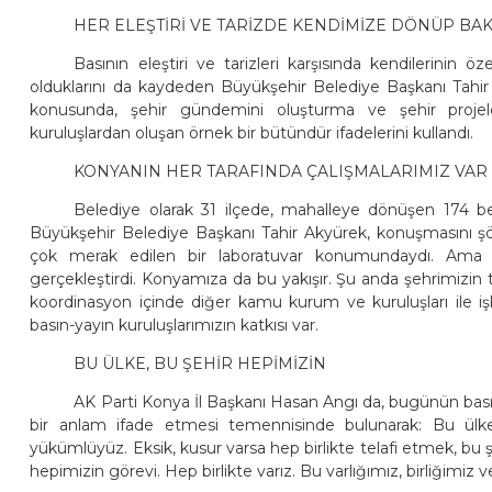
HER ELEŞTİRİ VE TARİZDE KENDİMİZE DÖNÜP BAK
Basının eleştiri ve tarizleri karşısında kendilerini
olduklarını da kaydeden Büyükşehir Belediye Başkanı Tahir Ak
konusunda, şehir gündemini oluşturma ve şehir projele
kuruluşlardan oluşan örnek bir bütündür ifadelerini kullandı.
KONYANIN HER TARAFINDA ÇALIŞMALARIMIZ VAR
Belediye olarak 31 ilçede, mahalleye dönüşen 174 
Büyükşehir Belediye Başkanı Tahir Akyürek, konuşmasını ş
çok merak edilen bir laboratuvar konumundaydı. Ama s
gerçekleştirdi. Konyamıza da bu yakışır. Şu anda şehrimizin
koordinasyon içinde diğer kamu kurum ve kuruluşları ile iş
basın-yayın kuruluşlarımızın katkısı var.
BU ÜLKE, BU ŞEHİR HEPİMİZİN
AK Parti Konya İl Başkanı Hasan Angı da, bugünün basın
bir anlam ifade etmesi temennisinde bulunarak: Bu ülk
yükümlüyüz. Eksik, kusur varsa hep birlikte telafi etmek, b
hepimizin görevi. Hep birlikte varız. Bu varlığımız, birliğimiz v