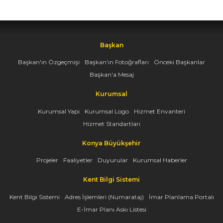
Başkan
Başkan'ın Özgeçmişi
Başkan'ın Fotoğrafları
Önceki Başkanlar
Başkan'a Mesaj
Kurumsal
Kurumsal Yapı
Kurumsal Logo
Hizmet Envanteri
Hizmet Standartları
Konya Büyükşehir
Projeler
Faaliyetler
Duyurular
Kurumsal Haberler
Kent Bilgi Sistemi
Kent Bilgi Sistemi
Adres İşlemleri (Numarataj)
İmar Planlama Portalı
E-İmar Planı Askı Listesi