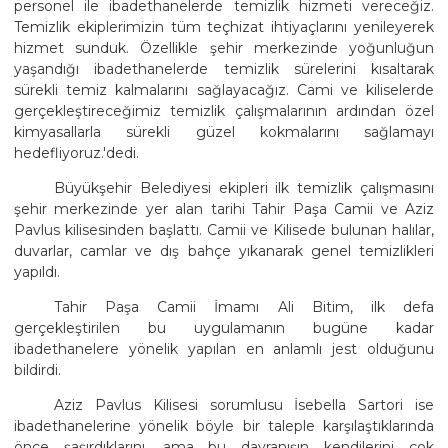
personel ile ibadethanelerde temizlik hizmeti vereceğiz.
Temizlik ekiplerimizin tüm teçhizat ihtiyaçlarını yenileyerek
hizmet sunduk. Özellikle şehir merkezinde yoğunluğun
yaşandığı ibadethanelerde temizlik sürelerini kısaltarak
sürekli temiz kalmalarını sağlayacağız. Cami ve kiliselerde
gerçekleştireceğimiz temizlik çalışmalarının ardından özel
kimyasallarla sürekli güzel kokmalarını sağlamayı
hedefliyoruz.'dedi.
Büyükşehir Belediyesi ekipleri ilk temizlik çalışmasını
şehir merkezinde yer alan tarihi Tahir Paşa Camii ve Aziz
Pavlus kilisesinden başlattı. Camii ve Kilisede bulunan halılar,
duvarlar, camlar ve dış bahçe yıkanarak genel temizlikleri
yapıldı.
Tahir Paşa Camii İmamı Ali Bitim, ilk defa
gerçekleştirilen bu uygulamanın bugüne kadar
ibadethanelere yönelik yapılan en anlamlı jest olduğunu
bildirdi.
Aziz Pavlus Kilisesi sorumlusu İsebella Sartori ise
ibadethanelerine yönelik böyle bir taleple karşılaştıklarında
önce şaşırdıklarını, ama bu davranışın kendilerini çok