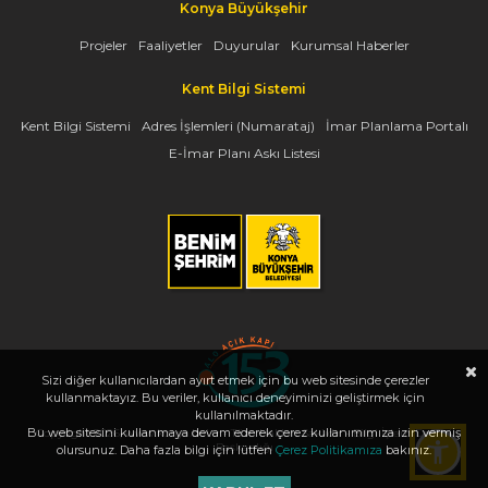
Konya Büyükşehir
Projeler
Faaliyetler
Duyurular
Kurumsal Haberler
Kent Bilgi Sistemi
Kent Bilgi Sistemi
Adres İşlemleri (Numarataj)
İmar Planlama Portalı
E-İmar Planı Askı Listesi
Sizi diğer kullanıcılardan ayırt etmek için bu web sitesinde çerezler
kullanmaktayız. Bu veriler, kullanıcı deneyiminizi geliştirmek için
kullanılmaktadır.
Bu web sitesini kullanmaya devam ederek çerez kullanımımıza izin vermiş
Copyright 2026, www.konya.bel.tr - Tüm Hakları Saklıdır - Bilgi İşlem Dairesi
Başkanlığı
olursunuz. Daha fazla bilgi için lütfen
Çerez Politikamıza
bakınız.