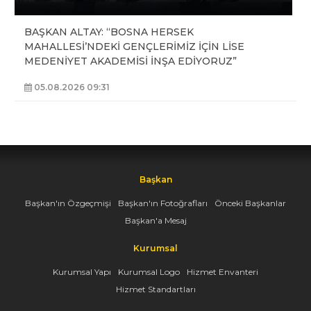
BAŞKAN ALTAY: “BOSNA HERSEK
MAHALLESİ’NDEKİ GENÇLERİMİZ İÇİN LİSE
MEDENİYET AKADEMİSİ İNŞA EDİYORUZ”
05.08.2026 09:31
Başkan
Başkan'ın Özgeçmişi
Başkan'ın Fotoğrafları
Önceki Başkanlar
Başkan'a Mesaj
Kurumsal
Kurumsal Yapı
Kurumsal Logo
Hizmet Envanteri
Hizmet Standartları