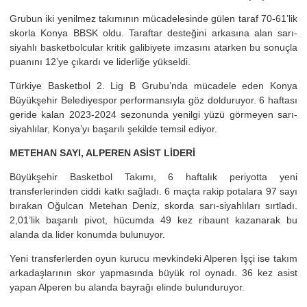
Grubun iki yenilmez takımının mücadelesinde gülen taraf 70-61’lik
skorla Konya BBSK oldu. Taraftar desteğini arkasına alan sarı-
siyahlı basketbolcular kritik galibiyete imzasını atarken bu sonuçla
puanını 12’ye çıkardı ve liderliğe yükseldi.
Türkiye Basketbol 2. Lig B Grubu’nda mücadele eden Konya
Büyükşehir Belediyespor performansıyla göz dolduruyor. 6 haftası
geride kalan 2023-2024 sezonunda yenilgi yüzü görmeyen sarı-
siyahlılar, Konya’yı başarılı şekilde temsil ediyor.
METEHAN SAYI, ALPEREN ASİST LİDERİ
Büyükşehir Basketbol Takımı, 6 haftalık periyotta yeni
transferlerinden ciddi katkı sağladı. 6 maçta rakip potalara 97 sayı
bırakan Oğulcan Metehan Deniz, skorda sarı-siyahlıları sırtladı.
2,01’lik başarılı pivot, hücumda 49 kez ribaunt kazanarak bu
alanda da lider konumda bulunuyor.
Yeni transferlerden oyun kurucu mevkindeki Alperen İşçi ise takım
arkadaşlarının skor yapmasında büyük rol oynadı. 36 kez asist
yapan Alperen bu alanda bayrağı elinde bulunduruyor.