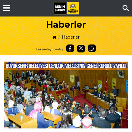
Ar
Haberler
Haberler
Bu sayfayı paylaş