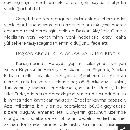
dayanışmayı temsil etmek üzere çok sayıda faaliyetin
yapıldığını hatırlattı.
Gençlik Meclisinde bugüne kadar çok güzel hizmetler
yapıldığını, bundan sonra bu hizmetlerin artarak, çeşitlenerek
devam etmesi gerektiğini belirten Başkan Akyürek, Gençlik
Meclisinin yeni yönetiminin yeni hedeflerle çıtayı daha
yükseklere taşıyacağından emin olduğunu ifade etti.
BAŞKAN AKYÜREK HATAYDAKİ SALDIRIYI KINADI
Konuşmasında Hatayda yapılan saldırıyı da kınayan
Konya Büyükşehir Belediye Başkanı Tahir Akyürek, Yapılan
katliamı millet olarak lanetliyoruz. Şehitlerimize Allahtan
rahmet, milletimize ve ailelerine başsağlığı diliyoruz. Bunlar ,
Türkiyenin yükselişini engelleme çabalarıdır. Bunlar, Lider
Ülke Türkiye idealinin gerçekleşme sürecinde olunduğunun
bilinmesinden kaynaklanmaktadır. Engeller koyma çabasıdır.
Aziz milletimiz bin yıldır bu topraklarda büyük gayretlerle
bizlere bugünü emanet etti. Dünyanın gözünün üzerinde
olduğu bu topraklarda var olmanın bedelini ecdadımız her
zaman kanlarıyla şerefle ödemiştir. Günümüz insanı ve