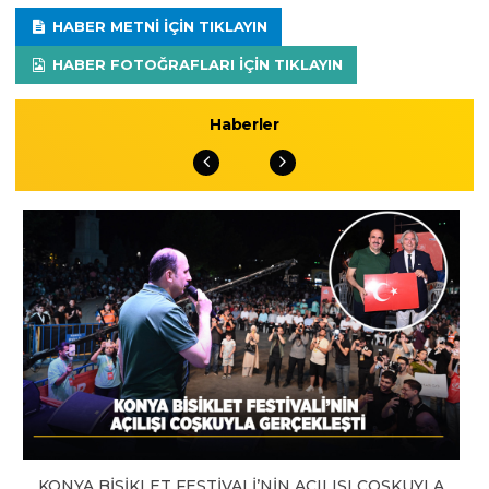
HABER METNI IÇIN TIKLAYIN
HABER FOTOĞRAFLARI IÇIN TIKLAYIN
Haberler
KONYA BİSİKLET FESTİVALİ’NİN AÇILIŞI COŞKUYLA