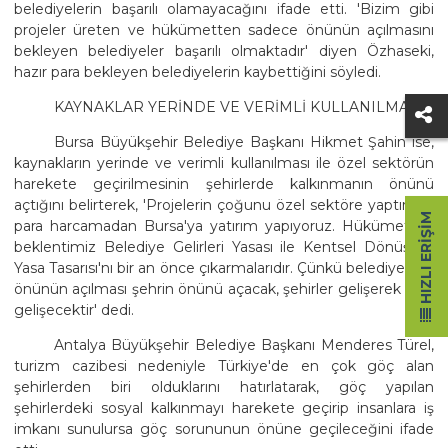
belediyelerin başarılı olamayacağını ifade etti. 'Bizim gibi
projeler üreten ve hükümetten sadece önünün açılmasını
bekleyen belediyeler başarılı olmaktadır' diyen Özhaseki,
hazır para bekleyen belediyelerin kaybettiğini söyledi.
KAYNAKLAR YERİNDE VE VERİMLİ KULLANILMALI
Bursa Büyükşehir Belediye Başkanı Hikmet Şahin ise,
kaynakların yerinde ve verimli kullanılması ile özel sektörün
harekete geçirilmesinin şehirlerde kalkınmanın önünü
açtığını belirterek, 'Projelerin çoğunu özel sektöre yaptırarak
HIZLI ERIŞIM
para harcamadan Bursa'ya yatırım yapıyoruz. Hükümetten
beklentimiz Belediye Gelirleri Yasası ile Kentsel Dönüşüm
Yasa Tasarısı'nı bir an önce çıkarmalarıdır. Çünkü belediyelerin
önünün açılması şehrin önünü açacak, şehirler gelişerek ülke
gelişecektir' dedi.
Antalya Büyükşehir Belediye Başkanı Menderes Türel,
turizm cazibesi nedeniyle Türkiye'de en çok göç alan
şehirlerden biri olduklarını hatırlatarak, göç yapılan
şehirlerdeki sosyal kalkınmayı harekete geçirip insanlara iş
imkanı sunulursa göç sorununun önüne geçileceğini ifade