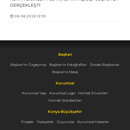
GERÇEKLEŞTİ
08.08.2026 12:50
Başkan
Başkan'ın Özgeçmişi
Başkan'ın Fotoğrafları
Önceki Başkanlar
Başkan'a Mesaj
Kurumsal
Kurumsal Yapı
Kurumsal Logo
Hizmet Envanteri
Hizmet Standartları
Konya Büyükşehir
Projeler
Faaliyetler
Duyurular
Kurumsal Haberler