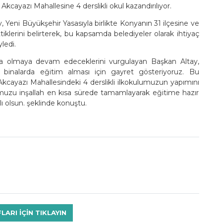
kcayazı Mahallesine 4 derslikli okul kazandırılıyor.
Yeni Büyükşehir Yasasıyla birlikte Konyanın 31 ilçesine ve
klerini belirterek, bu kapsamda belediyeler olarak ihtiyaç
ledi.
a olmaya devam edeceklerini vurgulayan Başkan Altay,
li binalarda eğitim alması için gayret gösteriyoruz. Bu
Akcayazı Mahallesindeki 4 derslikli ilkokulumuzun yapımını
umuzu inşallah en kısa sürede tamamlayarak eğitime hazır
ı olsun. şeklinde konuştu.
RI IÇIN TIKLAYIN