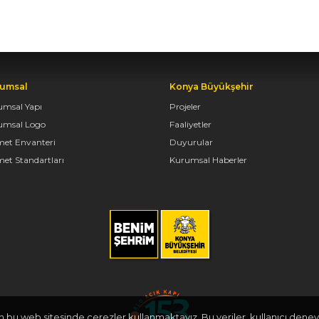
umsal
Konya Büyükşehir
umsal Yapı
Projeler
umsal Logo
Faaliyetler
met Envanteri
Duyurular
et Standartları
Kurumsal Haberler
in bu web sitesinde çerezler kullanmaktayız. Bu veriler, kullanıcı deneyi