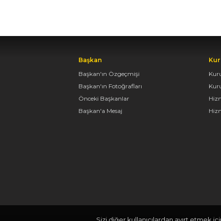
Başkan
Kur
Başkan'ın Özgeçmişi
Kur
Başkan'ın Fotoğrafları
Kur
Önceki Başkanlar
Hiz
Başkan'a Mesaj
Hizm
Sizi diğer kullanıcılardan ayırt etmek iç