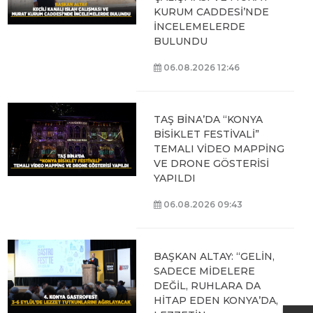
KURUM CADDESİ’NDE
İNCELEMELERDE
BULUNDU
06.08.2026 12:46
TAŞ BİNA’DA “KONYA
BİSİKLET FESTİVALİ”
TEMALI VİDEO MAPPİNG
VE DRONE GÖSTERİSİ
YAPILDI
06.08.2026 09:43
BAŞKAN ALTAY: “GELİN,
SADECE MİDELERE
DEĞİL, RUHLARA DA
HİTAP EDEN KONYA’DA,