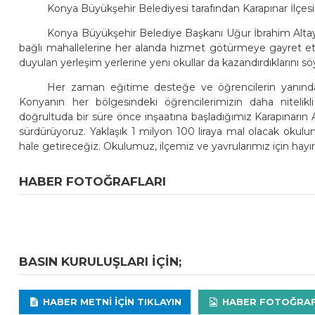
Konya Büyükşehir Belediyesi tarafından Karapınar İlçesi A
Konya Büyükşehir Belediye Başkanı Uğur İbrahim Altay, 
bağlı mahallelerine her alanda hizmet götürmeye gayret etti
duyulan yerleşim yerlerine yeni okullar da kazandırdıklarını söy
Her zaman eğitime desteğe ve öğrencilerin yanınd
Konyanın her bölgesindeki öğrencilerimizin daha nitelik
doğrultuda bir süre önce inşaatına başladığımız Karapınarın 
sürdürüyoruz. Yaklaşık 1 milyon 100 liraya mal olacak okul
hale getireceğiz. Okulumuz, ilçemiz ve yavrularımız için hayırl
HABER FOTOĞRAFLARI
BASIN KURULUŞLARI IÇIN;
HABER METNI IÇIN TIKLAYIN
HABER FOTOĞRAFLA