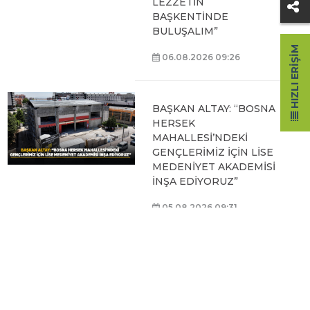
LEZZETİN
BAŞKENTİNDE
BULUŞALIM”
HIZLI ERIŞIM
06.08.2026 09:26
BAŞKAN ALTAY: “BOSNA
HERSEK
MAHALLESİ’NDEKİ
GENÇLERİMİZ İÇİN LİSE
MEDENİYET AKADEMİSİ
İNŞA EDİYORUZ”
05.08.2026 09:31
BAŞKAN ALTAY, HALİT
EROĞLU KUR’AN
KURSU’NDA
ÖĞRENCİLERLE BİR