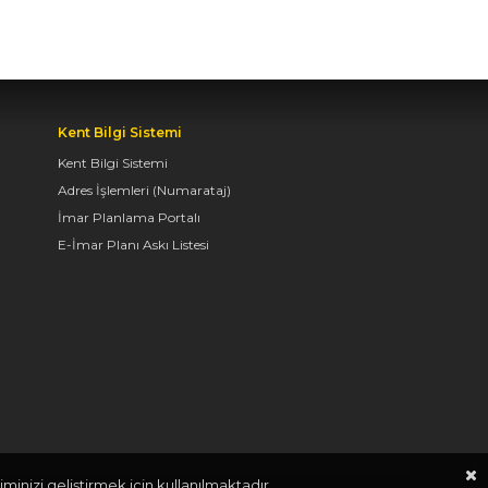
ARAYA GELDİ
04.08.2026 12:07
BAŞKAN ALTAY TÜM
Kent Bilgi Sistemi
KONYALILARI BİSİKLET
Kent Bilgi Sistemi
FESTİVALİ’NE DAVET
Adres İşlemleri (Numarataj)
ETTİ
İmar Planlama Portalı
04.08.2026 11:16
E-İmar Planı Askı Listesi
KONYA BİSİKLET
FESTİVALİ’NİN AÇILIŞI
COŞKUYLA
GERÇEKLEŞTİ
08.08.2026 12:50
minizi geliştirmek için kullanılmaktadır.