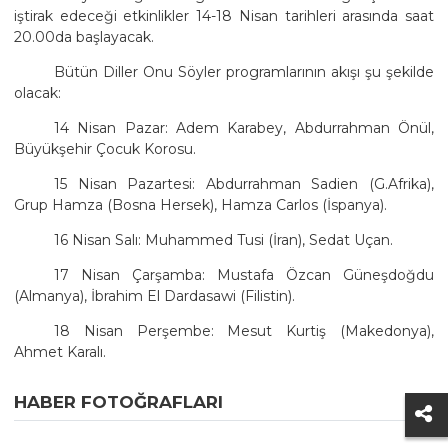
iştirak edeceği etkinlikler 14-18 Nisan tarihleri arasında saat
20.00da başlayacak.
Bütün Diller Onu Söyler programlarının akışı şu şekilde
olacak:
14 Nisan Pazar: Adem Karabey, Abdurrahman Önül,
Büyükşehir Çocuk Korosu.
15 Nisan Pazartesi: Abdurrahman Sadien (G.Afrika),
Grup Hamza (Bosna Hersek), Hamza Carlos (İspanya).
16 Nisan Salı: Muhammed Tusi (İran), Sedat Uçan.
17 Nisan Çarşamba: Mustafa Özcan Güneşdoğdu
(Almanya), İbrahim El Dardasawi (Filistin).
18 Nisan Perşembe: Mesut Kurtiş (Makedonya),
Ahmet Karalı.
HABER FOTOĞRAFLARI