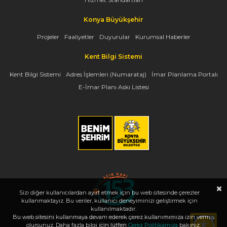
Konya Büyükşehir
Projeler
Faaliyetler
Duyurular
Kurumsal Haberler
Kent Bilgi Sistemi
Kent Bilgi Sistemi
Adres İşlemleri (Numarataj)
İmar Planlama Portalı
E-İmar Planı Askı Listesi
Sizi diğer kullanıcılardan ayırt etmek için bu web sitesinde çerezler
kullanmaktayız. Bu veriler, kullanıcı deneyiminizi geliştirmek için
kullanılmaktadır.
Bu web sitesini kullanmaya devam ederek çerez kullanımımıza izin vermiş
Copyright 2026, www.konya.bel.tr - Tüm Hakları Saklıdır - Bilgi İşlem Dairesi
Başkanlığı
olursunuz. Daha fazla bilgi için lütfen
Çerez Politikamıza
bakınız.