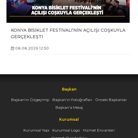
KONYA BİSİKLET FESTİVALİ’NİN AÇILIŞI COŞKUYLA
GERÇEKLEŞTİ
08.08.2026 12:50
Başkan
Başkan'ın Özgeçmişi
Başkan'ın Fotoğrafları
Önceki Başkanlar
Başkan'a Mesaj
Kurumsal
Kurumsal Yapı
Kurumsal Logo
Hizmet Envanteri
Hizmet Standartları