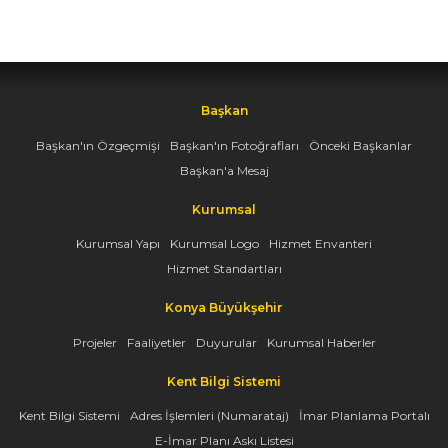
Başkan
Başkan'ın Özgeçmişi
Başkan'ın Fotoğrafları
Önceki Başkanlar
Başkan'a Mesaj
Kurumsal
Kurumsal Yapı
Kurumsal Logo
Hizmet Envanteri
Hizmet Standartları
Konya Büyükşehir
Projeler
Faaliyetler
Duyurular
Kurumsal Haberler
Kent Bilgi Sistemi
Kent Bilgi Sistemi
Adres İşlemleri (Numarataj)
İmar Planlama Portalı
E-İmar Planı Askı Listesi