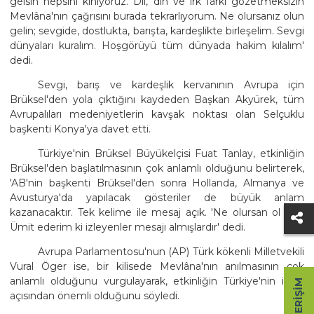
gelsin hepsini kınıyoruz. Dil, din ve ırk farkı gözetmeksizin
Mevlâna'nın çağrısını burada tekrarlıyorum. Ne olursanız olun
gelin; sevgide, dostlukta, barışta, kardeşlikte birleşelim. Sevgi
dünyaları kuralım. Hoşgörüyü tüm dünyada hakim kılalım'
dedi.
Sevgi, barış ve kardeşlik kervanının Avrupa için
Brüksel'den yola çıktığını kaydeden Başkan Akyürek, tüm
Avrupalıları medeniyetlerin kavşak noktası olan Selçuklu
başkenti Konya'ya davet etti.
Türkiye'nin Brüksel Büyükelçisi Fuat Tanlay, etkinliğin
Brüksel'den başlatılmasının çok anlamlı olduğunu belirterek,
'AB'nin başkenti Brüksel'den sonra Hollanda, Almanya ve
Avusturya'da yapılacak gösteriler de büyük anlam
kazanacaktır. Tek kelime ile mesaj açık. 'Ne olursan ol gel.'
Ümit ederim ki izleyenler mesajı almışlardır' dedi.
Avrupa Parlamentosu'nun (AP) Türk kökenli Milletvekili
Vural Öger ise, bir kilisede Mevlâna'nın anılmasının çok
anlamlı olduğunu vurgulayarak, etkinliğin Türkiye'nin imajı
HIZLI ERIŞIM
açısından önemli olduğunu söyledi.