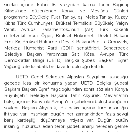
sınırları içinde kalan 16. yüzyıldan kalma tarihi Baginaj
Kilisesi'nde düzenlenen Konya ve Mevlâna Günleri
programına Büyükelçi Fuat Tanlay, eşi Melda Tanlay, Kuzey
Kıbrıs Türk Cumhuriyeti Brüksel Temsilcisi Büyükelçi Yalçın
Vehit, Avrupa Parlamentosu'nun (AP) Türk kökenli
milletvekili Vural Öger, Brüksel Hükümeti Devlet Bakanı
Emir Kır, Brüksel Hükümeti Devlet Bakanı Brigitte Grouwels,
Merkez Hümanist Parti (CDH) senatörleri, Schaerbeek
Belediye Başkan Yardımcısı Sait Köse, Avrupa Türk
Demokratlar Birliği (UETD) Belçika Şubesi Başkanı Eşref
Yağcıoğlu ile kalabalık bir davetli topluluğu katıldı.
UETD Genel Sekreteri Alpaslan Saygılı'nın sunduğu
gecede kısa bir konuşma yapan UETD Belçika Şubesi
Başkanı Başkan Eşref Yağcıoğlu'ndan sonra söz alan Konya
Büyükşehir Belediye Başkanı Tahir Akyürek, Mevlâna'nın
bakış açısının Konya ile Avrupa'nın şehirlerini buluşturduğunu
söyledi. Başkan Akyürek, 'Bu bakış açısına tüm insanlığın
ihtiyacı var. İnsanlığın bugün her zamankinden fazla sevgi
barış kardeşliği düşünmeye ihtiyacı var. Bugün bütün
insanlığı huzursuz eden terör, şiddet, anarşi nereden gelirse