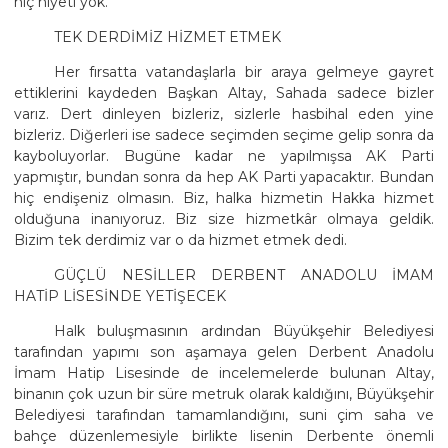
hiç niyeti yok.
TEK DERDİMİZ HİZMET ETMEK
Her fırsatta vatandaşlarla bir araya gelmeye gayret
ettiklerini kaydeden Başkan Altay, Sahada sadece bizler
varız. Dert dinleyen bizleriz, sizlerle hasbihal eden yine
bizleriz. Diğerleri ise sadece seçimden seçime gelip sonra da
kayboluyorlar. Bugüne kadar ne yapılmışsa AK Parti
yapmıştır, bundan sonra da hep AK Parti yapacaktır. Bundan
hiç endişeniz olmasın. Biz, halka hizmetin Hakka hizmet
olduğuna inanıyoruz. Biz size hizmetkâr olmaya geldik.
Bizim tek derdimiz var o da hizmet etmek dedi.
GÜÇLÜ NESİLLER DERBENT ANADOLU İMAM
HATİP LİSESİNDE YETİŞECEK
Halk buluşmasının ardından Büyükşehir Belediyesi
tarafından yapımı son aşamaya gelen Derbent Anadolu
İmam Hatip Lisesinde de incelemelerde bulunan Altay,
binanın çok uzun bir süre metruk olarak kaldığını, Büyükşehir
Belediyesi tarafından tamamlandığını, suni çim saha ve
bahçe düzenlemesiyle birlikte lisenin Derbente önemli