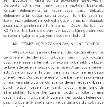
Yeni Büyükşehir Yasası sonrası Büyükşehir Belediyesinin
Derbente 20 milyon liralık yatırım yaptığını belirterek,
Karatay Belediyemiz bir kapalı pazar yaptı. Selçuklu
Belediyemiz bir düğün salonu yapıyor. Tüm bu yatırımlar
ilçelerimizin geleceğinin çok daha güzel olması için. Buradaki
insanımızın gelirlerinin arttırılması için, Devlet Su İşleri ve
KOP ile birlikte tarımsal üretim ve hayvancılığın geliştirilmesi
için önemli çalışmalar yapıyoruz ifadelerini kullandı.
MİLLETİMİZ HİÇBİR ZAMAN BAŞINI ÖNE EĞMEDİ
Altay, konuşmasında ülkenin içinden geçtiği ekonomik
gelişmelere de değindi. Türkiyenin sesinin çok çıktığını
düşünenler sesimizi kısmak için ekonomik bir saldırıyla bizleri
terbiye edeceklerini düşünüyorlar diyen Altay, şöyle devam
etti: Ama bilmiyorlar ki bizim insanımız hiçbir zaman başını
öne eğmedi. Dünyada nerede bir gariban ve mazlum varsa
onların yanında oldu ve olmaya da devam edecek. Bazen
bolluk oluyor bazen de darlık oluyor ama sonunda
elhamdülillah Türkiye her zaman güçlü bir ülke olmaya
devam ediyor. Türkiye artık dünyanın en güçlü ülkelerinden
birisi. Türkiye artık ayağa kalktı ve bir daha da diz çökmeye