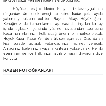
ile kapalı pazar yerinde incelemelerde bulundu.
Hüyüke prestij caddeden Konyada ilk kez uygulanan
rüzgardan üretilecek enerji santraline kadar çok sayıda
yatırım yaptıklarını belirten Başkan Altay, Hüyük Şehir
Konağımız da tamamlanma aşamasında. İnşallah bir ay
içinde açılacak. İçerisinde yüzme havuzundan saunasına
kadar hanımlarımızın kullanacağı önemli bir merkez olacak.
Hüyük Kapalı Pazar Yeri de artık son aşamada. Orası da en
kısa sürede açılarak vatandaşımıza hizmet verecek.
Amacımız ilçelerimizin yaşam kalitesini yükseltmek. Her iki
eserimizin de ilçe halkımıza hayırlı olmasını diliyorum diye
konuştu.
HABER FOTOĞRAFLARI