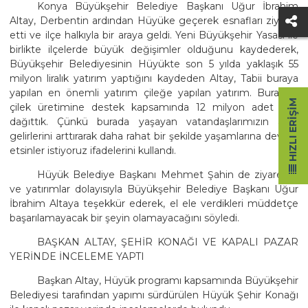
Konya Büyükşehir Belediye Başkanı Uğur İbrahim
Altay, Derbentin ardından Hüyüke geçerek esnafları ziyaret
etti ve ilçe halkıyla bir araya geldi. Yeni Büyükşehir Yasası ile
birlikte ilçelerde büyük değişimler olduğunu kaydederek,
Büyükşehir Belediyesinin Hüyükte son 5 yılda yaklaşık 55
milyon liralık yatırım yaptığını kaydeden Altay, Tabii buraya
yapılan en önemli yatırım çileğe yapılan yatırım. Buradaki
HIZLI ERIŞIM
çilek üretimine destek kapsamında 12 milyon adet fide
dağıttık. Çünkü burada yaşayan vatandaşlarımızın artık
gelirlerini arttırarak daha rahat bir şekilde yaşamlarına devam
etsinler istiyoruz ifadelerini kullandı.
Hüyük Belediye Başkanı Mehmet Şahin de ziyaretler
ve yatırımlar dolayısıyla Büyükşehir Belediye Başkanı Uğur
İbrahim Altaya teşekkür ederek, el ele verdikleri müddetçe
başarılamayacak bir şeyin olamayacağını söyledi.
BAŞKAN ALTAY, ŞEHİR KONAĞI VE KAPALI PAZAR
YERİNDE İNCELEME YAPTI
Başkan Altay, Hüyük programı kapsamında Büyükşehir
Belediyesi tarafından yapımı sürdürülen Hüyük Şehir Konağı