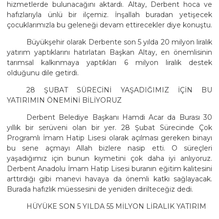
hizmetlerde bulunacağını aktardı. Altay, Derbent hoca ve
hafızlarıyla ünlü bir ilçemiz. İnşallah buradan yetişecek
çocuklarımızla bu geleneği devam ettirecekler diye konuştu.
Büyükşehir olarak Derbente son 5 yılda 20 milyon liralık
yatırım yaptıklarını hatırlatan Başkan Altay, en önemlisinin
tarımsal kalkınmaya yaptıkları 6 milyon liralık destek
olduğunu dile getirdi.
28 ŞUBAT SÜRECİNİ YAŞADIĞIMIZ İÇİN BU
YATIRIMIN ÖNEMİNİ BİLİYORUZ
Derbent Belediye Başkanı Hamdi Acar da Burası 30
yıllık bir serüveni olan bir yer. 28 Şubat Sürecinde Çok
Programlı İmam Hatip Lisesi olarak açılması gereken binayı
bu sene açmayı Allah bizlere nasip etti. O süreçleri
yaşadığımız için bunun kıymetini çok daha iyi anlıyoruz.
Derbent Anadolu İmam Hatip Lisesi buranın eğitim kalitesini
arttırdığı gibi manevi havaya da önemli katkı sağlayacak.
Burada hafızlık müessesini de yeniden dirilteceğiz dedi.
HÜYÜKE SON 5 YILDA 55 MİLYON LİRALIK YATIRIM