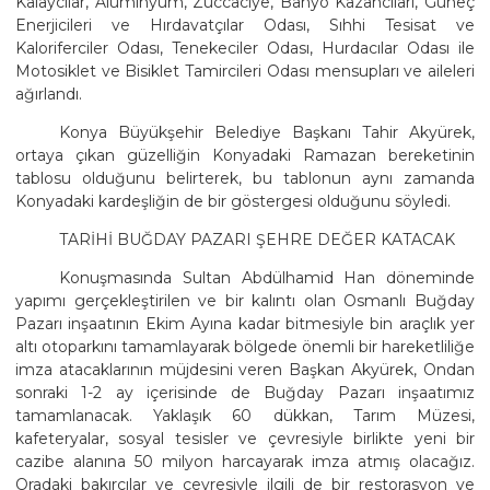
Kalaycılar, Alüminyum, Züccaciye, Banyo Kazancıları, Güneç
Enerjicileri ve Hırdavatçılar Odası, Sıhhi Tesisat ve
Kaloriferciler Odası, Tenekeciler Odası, Hurdacılar Odası ile
Motosiklet ve Bisiklet Tamircileri Odası mensupları ve aileleri
ağırlandı.
Konya Büyükşehir Belediye Başkanı Tahir Akyürek,
ortaya çıkan güzelliğin Konyadaki Ramazan bereketinin
tablosu olduğunu belirterek, bu tablonun aynı zamanda
Konyadaki kardeşliğin de bir göstergesi olduğunu söyledi.
TARİHİ BUĞDAY PAZARI ŞEHRE DEĞER KATACAK
Konuşmasında Sultan Abdülhamid Han döneminde
yapımı gerçekleştirilen ve bir kalıntı olan Osmanlı Buğday
Pazarı inşaatının Ekim Ayına kadar bitmesiyle bin araçlık yer
altı otoparkını tamamlayarak bölgede önemli bir hareketliliğe
imza atacaklarının müjdesini veren Başkan Akyürek, Ondan
sonraki 1-2 ay içerisinde de Buğday Pazarı inşaatımız
tamamlanacak. Yaklaşık 60 dükkan, Tarım Müzesi,
kafeteryalar, sosyal tesisler ve çevresiyle birlikte yeni bir
cazibe alanına 50 milyon harcayarak imza atmış olacağız.
Oradaki bakırcılar ve çevresiyle ilgili de bir restorasyon ve