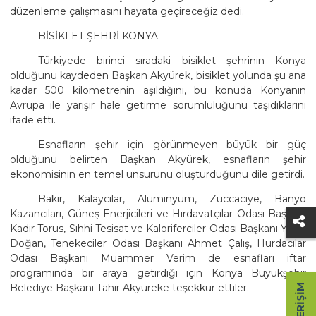
düzenleme çalışmasını hayata geçireceğiz dedi.
BİSİKLET ŞEHRİ KONYA
Türkiyede birinci sıradaki bisiklet şehrinin Konya
olduğunu kaydeden Başkan Akyürek, bisiklet yolunda şu ana
kadar 500 kilometrenin aşıldığını, bu konuda Konyanın
Avrupa ile yarışır hale getirme sorumluluğunu taşıdıklarını
ifade etti.
Esnafların şehir için görünmeyen büyük bir güç
olduğunu belirten Başkan Akyürek, esnafların şehir
ekonomisinin en temel unsurunu oluşturduğunu dile getirdi.
Bakır, Kalaycılar, Alüminyum, Züccaciye, Banyo
Kazancıları, Güneş Enerjicileri ve Hırdavatçılar Odası Başkanı
Kadir Torus, Sıhhi Tesisat ve Kaloriferciler Odası Başkanı Yaşar
Doğan, Tenekeciler Odası Başkanı Ahmet Çalış, Hurdacılar
Odası Başkanı Muammer Verim de esnafları iftar
programında bir araya getirdiği için Konya Büyükşehir
Belediye Başkanı Tahir Akyüreke teşekkür ettiler.