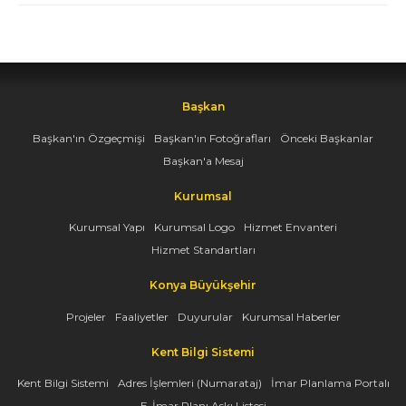
Başkan
Başkan'ın Özgeçmişi
Başkan'ın Fotoğrafları
Önceki Başkanlar
Başkan'a Mesaj
Kurumsal
Kurumsal Yapı
Kurumsal Logo
Hizmet Envanteri
Hizmet Standartları
Konya Büyükşehir
Projeler
Faaliyetler
Duyurular
Kurumsal Haberler
Kent Bilgi Sistemi
Kent Bilgi Sistemi
Adres İşlemleri (Numarataj)
İmar Planlama Portalı
E-İmar Planı Askı Listesi