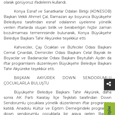
olarak görüyoruz ifadelerini kullandı.
Konya Esnaf ve Sanatkarlar Odaları Birliği (KONESOB)
Başkan Vekili Ahmet Çal, Ramazan ayı boyunca Büyükşehir
Belediyesi tarafından esnaf odalarının üyelerine yönelik
verilen iftarlarda oluşan birlik ve beraberliğin hiçbir zaman
bozulmaması temennisinde bulunarak, Konya Büyükşehir
Belediye Başkanı Tahir Akyüreke teşekkür etti.
Kahveciler, Çay Ocakları ve Büfeciler Odası Başkanı
Cemal Çınardalı, Demirciler Odası Başkanı Celal Bayrak ile
Boyacılar ve Badanacılar Odası Başkanı Beytullah Aydın da
iftar programlarını düzenleyen Büyükşehir Belediye Başkanı
Tahir Akyüreke teşekkür etti.
BAŞKAN AKYÜREK DOWN SENDORUMLU
ÇOCUKLARLA BULUŞTU
Büyükşehir Belediye Başkanı Tahir Akyürek, daha
sonra AK Parti Karatay İlçe Teşkilatı tarafından Down
Sendorumlu çocuklara yönelik düzenlenen iftar programına
katıldı. Anadolu Kültür ve Eğitim Derneğindeki programda
down sendorumlu çocuklarla bir araya gelen Başkan