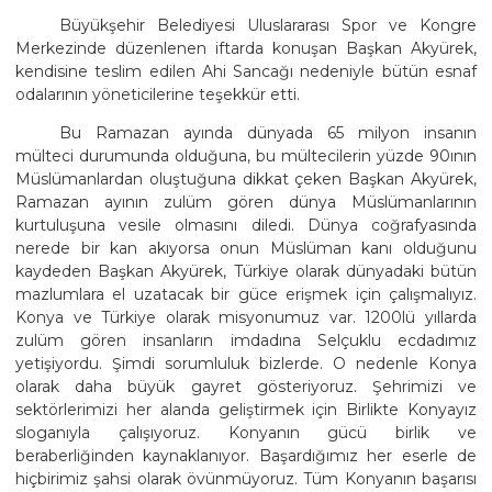
Büyükşehir Belediyesi Uluslararası Spor ve Kongre
Merkezinde düzenlenen iftarda konuşan Başkan Akyürek,
kendisine teslim edilen Ahi Sancağı nedeniyle bütün esnaf
odalarının yöneticilerine teşekkür etti.
Bu Ramazan ayında dünyada 65 milyon insanın
mülteci durumunda olduğuna, bu mültecilerin yüzde 90ının
Müslümanlardan oluştuğuna dikkat çeken Başkan Akyürek,
Ramazan ayının zulüm gören dünya Müslümanlarının
kurtuluşuna vesile olmasını diledi. Dünya coğrafyasında
nerede bir kan akıyorsa onun Müslüman kanı olduğunu
kaydeden Başkan Akyürek, Türkiye olarak dünyadaki bütün
mazlumlara el uzatacak bir güce erişmek için çalışmalıyız.
Konya ve Türkiye olarak misyonumuz var. 1200lü yıllarda
zulüm gören insanların imdadına Selçuklu ecdadımız
yetişiyordu. Şimdi sorumluluk bizlerde. O nedenle Konya
olarak daha büyük gayret gösteriyoruz. Şehrimizi ve
sektörlerimizi her alanda geliştirmek için Birlikte Konyayız
sloganıyla çalışıyoruz. Konyanın gücü birlik ve
beraberliğinden kaynaklanıyor. Başardığımız her eserle de
hiçbirimiz şahsi olarak övünmüyoruz. Tüm Konyanın başarısı