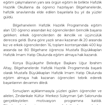
eğitim çalışmalarının yanı sıra örgün eğitim ile birlikte Hafızlık
Hazırlık Okullarına da öğrenci hazırlayan Bilgehanelerde,
hafızlık sınavlarında elde edilen başarılarla bu yıl da yüzler
güldü.
Bilgehanelerin Hafızlık Hazırlık Programında eğitim
alan 120 öğrenci arasından kız öğrencilerden birincilik başarısı
gelirken; erkek öğrencilerden de ikincilik ve üçüncülük
derecesi geldi. Buna göre yazılı sınavı kazanan ilk 20 arasında
kız ve erkek öğrencilerden 16, toplam kontenjandaki 400 kişi
arasında ise 80 Bilgehane öğrencisi Mustafa Büyükkaplan
Hafızlık İmam Hatip Okulunda eğitim almaya hak kazandı.
Konya Büyükşehir Belediye Başkanı Uğur İbrahim
Altay, Bilgehanelerde Hafızlık Hazırlık Programında başarılı
olarak Mustafa Büyükkaplan Hafızlık İmam Hatip Okulunda
eğitim almaya hak kazanan öğrencileri tebrik ederek
başarılarının devamını diledi.
Sonuçların açıklanmasıyla yüzleri gülen öğrenciler ve
aileleri, Zindankale Kültür Merkezi Süleyman Şah Salonunda
gerçekleştirilen motivasyon programına katıldı.