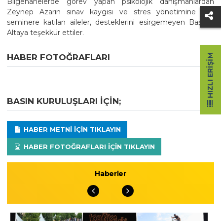
Bilgehanelerde görev yapan psikolojik danışmanlardan
Zeynep Azarın sınav kaygısı ve stres yönetimine dair
seminere katılan aileler, desteklerini esirgemeyen Başkan
Altaya teşekkür ettiler.
HABER FOTOĞRAFLARI
HIZLI ERIŞIM
BASIN KURULUŞLARI IÇIN;
HABER METNI IÇIN TIKLAYIN
HABER FOTOĞRAFLARI IÇIN TIKLAYIN
Haberler