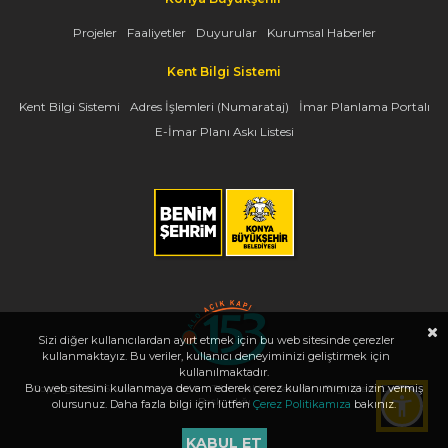
Projeler
Faaliyetler
Duyurular
Kurumsal Haberler
Kent Bilgi Sistemi
Kent Bilgi Sistemi
Adres İşlemleri (Numarataj)
İmar Planlama Portalı
E-İmar Planı Askı Listesi
Sizi diğer kullanıcılardan ayırt etmek için bu web sitesinde çerezler
kullanmaktayız. Bu veriler, kullanıcı deneyiminizi geliştirmek için
kullanılmaktadır.
Bu web sitesini kullanmaya devam ederek çerez kullanımımıza izin vermiş
Copyright 2026, www.konya.bel.tr - Tüm Hakları Saklıdır - Bilgi İşlem Dairesi
Başkanlığı
olursunuz. Daha fazla bilgi için lütfen
Çerez Politikamıza
bakınız.
KABUL ET