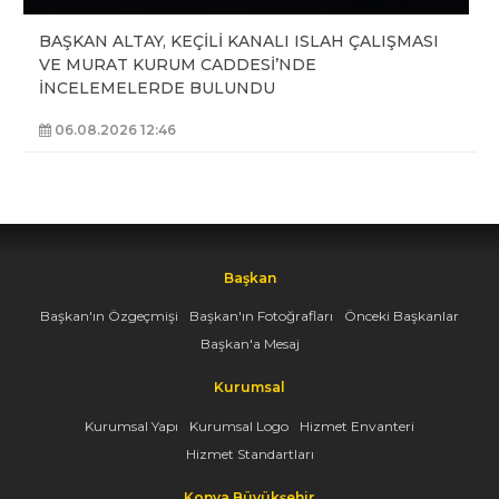
BAŞKAN ALTAY, KEÇİLİ KANALI ISLAH ÇALIŞMASI
VE MURAT KURUM CADDESİ’NDE
İNCELEMELERDE BULUNDU
06.08.2026 12:46
Başkan
Başkan'ın Özgeçmişi
Başkan'ın Fotoğrafları
Önceki Başkanlar
Başkan'a Mesaj
Kurumsal
Kurumsal Yapı
Kurumsal Logo
Hizmet Envanteri
Hizmet Standartları
Konya Büyükşehir