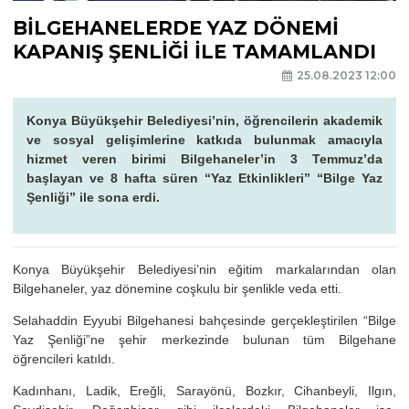
BİLGEHANELERDE YAZ DÖNEMİ
KAPANIŞ ŞENLİĞİ İLE TAMAMLANDI
25.08.2023 12:00
Konya Büyükşehir Belediyesi’nin, öğrencilerin akademik
ve sosyal gelişimlerine katkıda bulunmak amacıyla
hizmet veren birimi Bilgehaneler’in 3 Temmuz’da
başlayan ve 8 hafta süren “Yaz Etkinlikleri” “Bilge Yaz
Şenliği” ile sona erdi.
Konya Büyükşehir Belediyesi’nin eğitim markalarından olan
Bilgehaneler, yaz dönemine coşkulu bir şenlikle veda etti.
Selahaddin Eyyubi Bilgehanesi bahçesinde gerçekleştirilen “Bilge
Yaz Şenliği”ne şehir merkezinde bulunan tüm Bilgehane
öğrencileri katıldı.
Kadınhanı, Ladik, Ereğli, Sarayönü, Bozkır, Cihanbeyli, Ilgın,