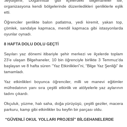
Seydişehir, Doğanhisar gibi ilçelerdeki Bilgehaneler ise,
organizasyona kendi bölgelerinde düzenledikleri şenliklerle eşlik
etti.
Öğrenciler şenlikte balon patlatma, yedi kiremit, yakan top,
çömlek, sandalye kapmaca, mendil kapmaca gibi istasyonlarda
oyunlar oynadı.
8 HAFTA DOLU DOLU GEÇTİ
Sayıları yaz dönemi itibariyle şehir merkezi ve ilçelerde toplam
23’e ulaşan Bilgehaneler, 10 bin öğrenciyle birlikte 3 Temmuz’da
başlayan ve 8 hafta süren “Yaz Etkinlikleri”ni, “Bilge Yaz Şenliği” ile
tamamladı.
Yaz etkinlikleri boyunca öğrenciler, milli ve manevi eğitimler
müfredatının yanı sıra çeşitli etkinlik ve atölyelerle yaz aylarının
tadını çıkardı.
Okçuluk, yüzme, halı saha, doğa yürüyüşü, çeşitli geziler, macera
parkuru, kamp gibi etkinlikler bu keyfin bir parçası oldu.
“GÜVENLİ OKUL YOLLARI PROJESİ” BİLGEHANELERDE