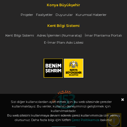
Konya Büyükşehir
Projeler
Faaliyetler
Duyurular
Kurumsal Haberler
Kent Bilgi Sistemi
Kent Bilgi Sistemi
Adres İşlemleri (Numarataj)
İmar Planlama Portalı
E-İmar Planı Askı Listesi
Sizi diğer kullanıcılardan ayırt etmek için bu web sitesinde çerezler
kullanmaktayız. Bu veriler, kullanıcı deneyiminizi geliştirmek için
kullanılmaktadır.
Bu web sitesini kullanmaya devam ederek çerez kullanımımıza izin vermiş
Copyright 2026, www.konya.bel.tr - Tüm Hakları Saklıdır - Bilgi İşlem Dairesi
Başkanlığı
olursunuz. Daha fazla bilgi için lütfen
Çerez Politikamıza
bakınız.