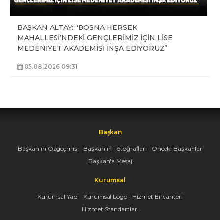
BAŞKAN ALTAY: “BOSNA HERSEK
MAHALLESİ’NDEKİ GENÇLERİMİZ İÇİN LİSE
MEDENİYET AKADEMİSİ İNŞA EDİYORUZ”
05.08.2026 09:31
Başkan
Başkan'ın Özgeçmişi
Başkan'ın Fotoğrafları
Önceki Başkanlar
Başkan'a Mesaj
Kurumsal
Kurumsal Yapı
Kurumsal Logo
Hizmet Envanteri
Hizmet Standartları