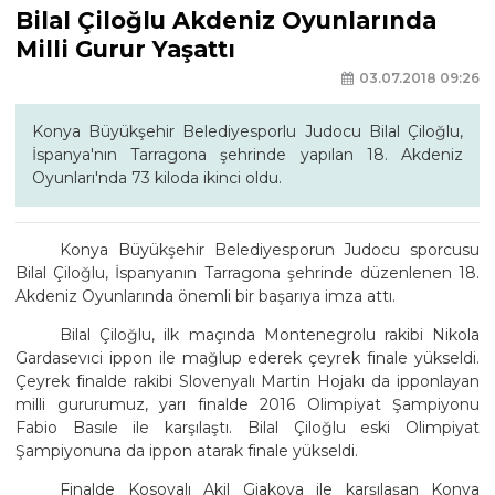
Bilal Çiloğlu Akdeniz Oyunlarında
Milli Gurur Yaşattı
03.07.2018 09:26
Konya Büyükşehir Belediyesporlu Judocu Bilal Çiloğlu,
İspanya'nın Tarragona şehrinde yapılan 18. Akdeniz
Oyunları'nda 73 kiloda ikinci oldu.
Konya Büyükşehir Belediyesporun Judocu sporcusu
Bilal Çiloğlu, İspanyanın Tarragona şehrinde düzenlenen 18.
Akdeniz Oyunlarında önemli bir başarıya imza attı.
Bilal Çiloğlu, ilk maçında Montenegrolu rakibi Nikola
Gardasevıci ippon ile mağlup ederek çeyrek finale yükseldi.
Çeyrek finalde rakibi Slovenyalı Martin Hojakı da ipponlayan
milli gururumuz, yarı finalde 2016 Olimpiyat Şampiyonu
Fabio Basıle ile karşılaştı. Bilal Çiloğlu eski Olimpiyat
Şampiyonuna da ippon atarak finale yükseldi.
Finalde Kosovalı Akil Gjakova ile karşılaşan Konya