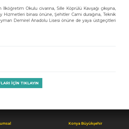
 İlköğretim Okulu civarına, Sille Köprülü Kavşağı çıkışına,
 Hizmetleri binası önüne, Şehitler Cami durağına, Teknik
eyman Demirel Anadolu Lisesi önüne de yaya üstgeçitleri
RI IÇIN TIKLAYIN
umsal
Konya Büyükşehir