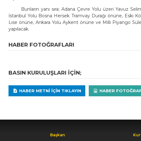
Bunların yanı sıra; Adana Çevre Yolu üzeri Yavuz Selim
İstanbul Yolu Bosna Hersek Tramvay Durağı önüne, Eski Köy
Lise önüne, Ankara Yolu Aykent önüne ve Milli Piyango Sül
yapılacak.
HABER FOTOĞRAFLARI
BASIN KURULUŞLARI IÇIN;
HABER METNI IÇIN TIKLAYIN
HABER FOTOĞRAFLA
Başkan
Kur