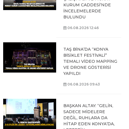
KURUM CADDESİ’NDE
İNCELEMELERDE
BULUNDU
06.08.2026 12:46
TAŞ BİNA’DA “KONYA
BİSİKLET FESTİVALİ”
TEMALI VİDEO MAPPİNG
VE DRONE GÖSTERİSİ
YAPILDI
06.08.2026 09:43
BAŞKAN ALTAY: “GELİN,
SADECE MİDELERE
DEĞİL, RUHLARA DA
HİTAP EDEN KONYA’DA,