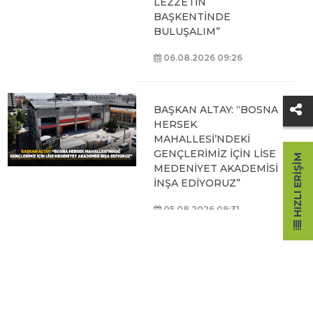
LEZZETİN
BAŞKENTİNDE
BULUŞALIM”
06.08.2026 09:26
BAŞKAN ALTAY: “BOSNA
HERSEK
MAHALLESİ’NDEKİ
GENÇLERİMİZ İÇİN LİSE
HIZLI ERIŞIM
MEDENİYET AKADEMİSİ
İNŞA EDİYORUZ”
05.08.2026 09:31
BAŞKAN ALTAY, HALİT
EROĞLU KUR’AN
KURSU’NDA
ÖĞRENCİLERLE BİR