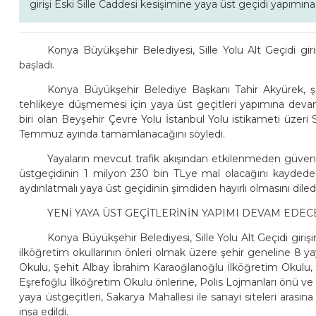
girişi Eski Sille Caddesi kesişimine yaya üst geçidi yapımına
Konya Büyükşehir Belediyesi, Sille Yolu Alt Geçidi gir
başladı.
Konya Büyükşehir Belediye Başkanı Tahir Akyürek, şe
tehlikeye düşmemesi için yaya üst geçitleri yapımına devam
biri olan Beyşehir Çevre Yolu İstanbul Yolu istikameti üzeri 
Temmuz ayında tamamlanacağını söyledi.
Yayaların mevcut trafik akışından etkilenmeden güvenli
üstgeçidinin 1 milyon 230 bin TLye mal olacağını kayded
aydınlatmalı yaya üst geçidinin şimdiden hayırlı olmasını diledi
YENİ YAYA ÜST GEÇİTLERİNİN YAPIMI DEVAM EDEC
Konya Büyükşehir Belediyesi, Sille Yolu Alt Geçidi giri
ilköğretim okullarının önleri olmak üzere şehir geneline 8 
Okulu, Şehit Albay İbrahim Karaoğlanoğlu İlköğretim Okulu,
Eşrefoğlu İlköğretim Okulu önlerine, Polis Lojmanları önü v
yaya üstgeçitleri, Sakarya Mahallesi ile sanayi siteleri arasın
inşa edildi.