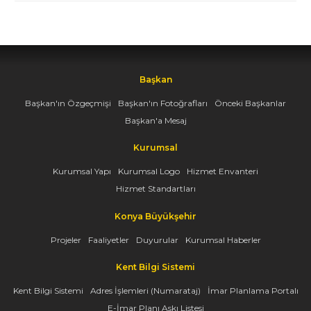
Başkan
Başkan'ın Özgeçmişi
Başkan'ın Fotoğrafları
Önceki Başkanlar
Başkan'a Mesaj
Kurumsal
Kurumsal Yapı
Kurumsal Logo
Hizmet Envanteri
Hizmet Standartları
Konya Büyükşehir
Projeler
Faaliyetler
Duyurular
Kurumsal Haberler
Kent Bilgi Sistemi
Kent Bilgi Sistemi
Adres İşlemleri (Numarataj)
İmar Planlama Portalı
E-İmar Planı Askı Listesi