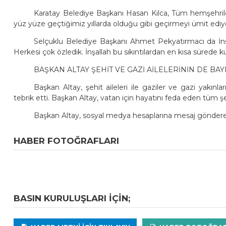
Karatay Belediye Başkanı Hasan Kılca, Tüm hemşehrile
yüz yüze geçtiğimiz yıllarda olduğu gibi geçirmeyi ümit ediy
Selçuklu Belediye Başkanı Ahmet Pekyatırmacı da İnş
Herkesi çok özledik. İnşallah bu sıkıntılardan en kısa sürede ku
BAŞKAN ALTAY ŞEHİT VE GAZİ AİLELERİNİN DE BA
Başkan Altay, şehit aileleri ile gaziler ve gazi yakın
tebrik etti. Başkan Altay, vatan için hayatını feda eden tüm şehi
Başkan Altay, sosyal medya hesaplarına mesaj gönderen 
HABER FOTOĞRAFLARI
BASIN KURULUŞLARI IÇIN;