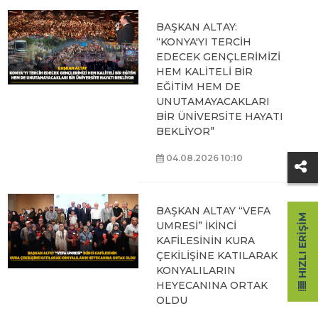
BAŞKAN ALTAY:
“KONYA'YI TERCİH
EDECEK GENÇLERİMİZİ
HEM KALİTELİ BİR
EĞİTİM HEM DE
UNUTAMAYACAKLARI
BİR ÜNİVERSİTE HAYATI
BEKLİYOR”
04.08.2026 10:10
BAŞKAN ALTAY “VEFA
HIZLI ERIŞIM
UMRESİ” İKİNCİ
KAFİLESİNİN KURA
ÇEKİLİŞİNE KATILARAK
KONYALILARIN
HEYECANINA ORTAK
OLDU