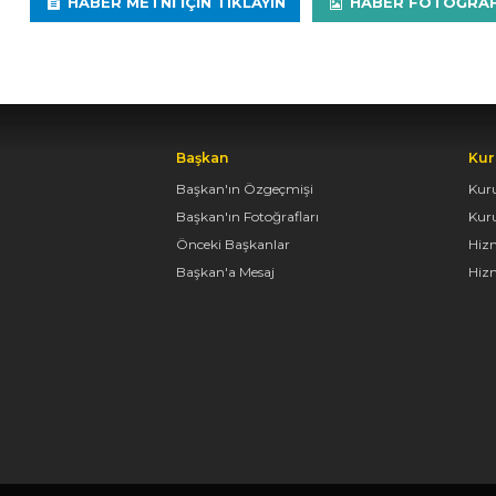
HABER METNI IÇIN TIKLAYIN
HABER FOTOĞRAFLA
Başkan
Kur
Başkan'ın Özgeçmişi
Kur
Başkan'ın Fotoğrafları
Kur
Önceki Başkanlar
Hiz
Başkan'a Mesaj
Hizm