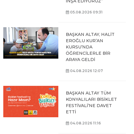
İNŞA EDİYORUZ”
05.08.2026 09:31
BAŞKAN ALTAY, HALİT
EROĞLU KUR’AN
KURSU’NDA
ÖĞRENCİLERLE BİR
ARAYA GELDİ
04.08.2026 12:07
BAŞKAN ALTAY TÜM
KONYALILARI BİSİKLET
FESTİVALİ’NE DAVET
ETTİ
04.08.2026 11:16