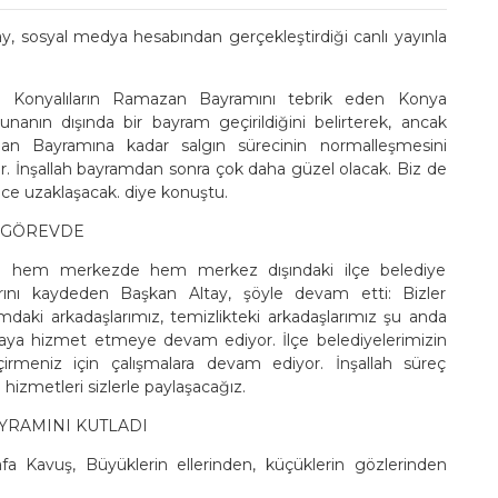
, sosyal medya hesabından gerçekleştirdiği canlı yayınla
n Konyalıların Ramazan Bayramını tebrik eden Konya
nanın dışında bir bayram geçirildiğini belirterek, ancak
rban Bayramına kadar salgın sürecinin normalleşmesini
r. İnşallah bayramdan sonra çok daha güzel olacak. Biz de
ce uzaklaşacak. diye konuştu.
N GÖREVDE
in hem merkezde hem merkez dışındaki ilçe belediye
larını kaydeden Başkan Altay, şöyle devam etti: Bizler
ımdaki arkadaşlarımız, temizlikteki arkadaşlarımız şu anda
nyaya hizmet etmeye devam ediyor. İlçe belediyelerimizin
irmeniz için çalışmalara devam ediyor. İnşallah süreç
zmetleri sizlerle paylaşacağız.
AYRAMINI KUTLADI
 Kavuş, Büyüklerin ellerinden, küçüklerin gözlerinden