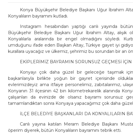
Konya Büyükşehir Belediye Başkanı Uğur İbrahim Altay
Konyalıların bayramını kutladı.
Instagram hesabından yaptığı canlı yayında bütü
Büyükşehir Belediye Başkanı Uğur İbrahim Altay, alışık olu
Konyalılarla aralarında bir engel olmadığını söyledi. Ku
umduğunu ifade eden Başkan Altay, Türkiye gayet iyi gidiyo
kurallara uyacağız ve ülkemiz, şehrimiz bu sorundan bir an ön
EKİPLERİMİZ BAYRAMIN SORUNSUZ GEÇMESİ İÇİ
Konyayı çok daha güzel bir geleceğe taşımak iç
başkanlarıyla birlikte yoğun bir gayret içerisinde olduk
evlerimizdeyiz ama itfaiye personelimiz, zabıtalarımız, ulaş
Konyanın 31 ilçesinin 42 bin kilometrekarelik alanında Ko
çalışanları da evinizde de olsanız bayramı sorunsuz geç
tamamlandıktan sonra Konyaya yapacağımız çok daha güzel hi
İLÇE BELEDİYE BAŞKANLARI DA KONYALILARIN B
Canlı yayına katılan Meram Belediye Başkanı Mustafa
öperim diyerek, bütün Konyalıların bayramını tebrik etti.