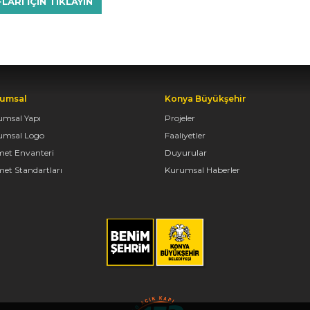
RI IÇIN TIKLAYIN
umsal
Konya Büyükşehir
umsal Yapı
Projeler
umsal Logo
Faaliyetler
met Envanteri
Duyurular
et Standartları
Kurumsal Haberler