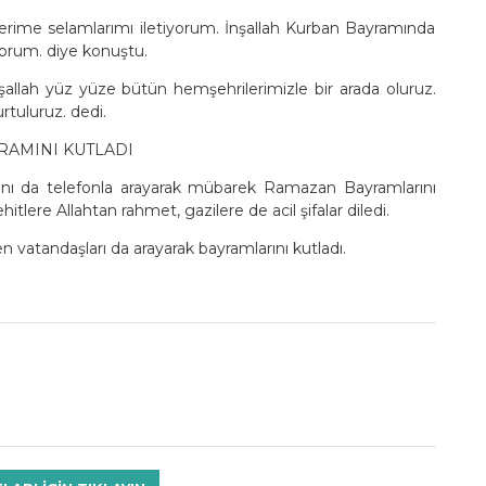
rime selamlarımı iletiyorum. İnşallah Kurban Bayramında
orum. diye konuştu.
allah yüz yüze bütün hemşehrilerimizle bir arada oluruz.
rtuluruz. dedi.
YRAMINI KUTLADI
larını da telefonla arayarak mübarek Ramazan Bayramlarını
tlere Allahtan rahmet, gazilere de acil şifalar diledi.
vatandaşları da arayarak bayramlarını kutladı.