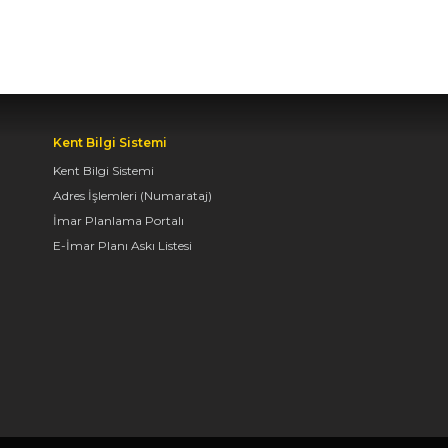
BAŞKAN ALTAY, KEÇİLİ
KANALI ISLAH
ÇALIŞMASI VE MURAT
KURUM CADDESİ’NDE
Kent Bilgi Sistemi
İNCELEMELERDE
Kent Bilgi Sistemi
BULUNDU
Adres İşlemleri (Numarataj)
06.08.2026 12:46
İmar Planlama Portalı
E-İmar Planı Askı Listesi
TAŞ BİNA’DA “KONYA
BİSİKLET FESTİVALİ”
TEMALI VİDEO MAPPİNG
VE DRONE GÖSTERİSİ
YAPILDI
06.08.2026 09:43