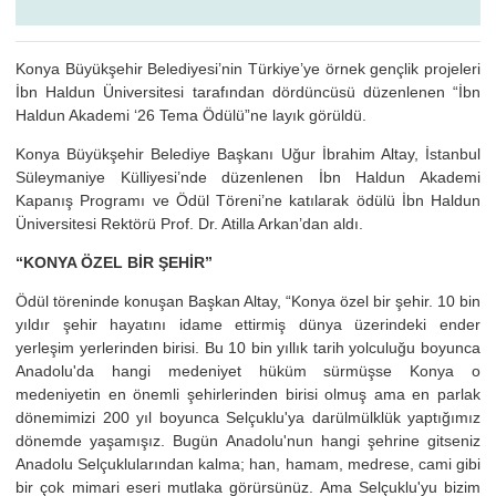
Konya Büyükşehir Belediyesi’nin Türkiye’ye örnek gençlik projeleri
İbn Haldun Üniversitesi tarafından dördüncüsü düzenlenen “İbn
Haldun Akademi ‘26 Tema Ödülü”ne layık görüldü.
Konya Büyükşehir Belediye Başkanı Uğur İbrahim Altay, İstanbul
Süleymaniye Külliyesi’nde düzenlenen İbn Haldun Akademi
Kapanış Programı ve Ödül Töreni’ne katılarak ödülü İbn Haldun
Üniversitesi Rektörü Prof. Dr. Atilla Arkan’dan aldı.
“KONYA ÖZEL BİR ŞEHİR”
Ödül töreninde konuşan Başkan Altay, “Konya özel bir şehir. 10 bin
yıldır şehir hayatını idame ettirmiş dünya üzerindeki ender
yerleşim yerlerinden birisi. Bu 10 bin yıllık tarih yolculuğu boyunca
Anadolu'da hangi medeniyet hüküm sürmüşse Konya o
medeniyetin en önemli şehirlerinden birisi olmuş ama en parlak
dönemimizi 200 yıl boyunca Selçuklu'ya darülmülklük yaptığımız
dönemde yaşamışız. Bugün Anadolu'nun hangi şehrine gitseniz
Anadolu Selçuklularından kalma; han, hamam, medrese, cami gibi
bir çok mimari eseri mutlaka görürsünüz. Ama Selçuklu'yu bizim