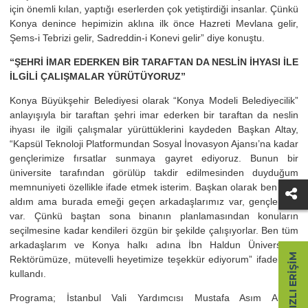
için önemli kılan, yaptığı eserlerden çok yetiştirdiği insanlar. Çünkü
Konya denince hepimizin aklına ilk önce Hazreti Mevlana gelir,
Şems-i Tebrizi gelir, Sadreddin-i Konevi gelir” diye konuştu.
“ŞEHRİ İMAR EDERKEN BİR TARAFTAN DA NESLİN İHYASI İLE
İLGİLİ ÇALIŞMALAR YÜRÜTÜYORUZ”
Konya Büyükşehir Belediyesi olarak “Konya Modeli Belediyecilik”
anlayışıyla bir taraftan şehri imar ederken bir taraftan da neslin
ihyası ile ilgili çalışmalar yürüttüklerini kaydeden Başkan Altay,
“Kapsül Teknoloji Platformundan Sosyal İnovasyon Ajansı’na kadar
gençlerimize fırsatlar sunmaya gayret ediyoruz. Bunun bir
üniversite tarafından görülüp takdir edilmesinden duyduğum
memnuniyeti özellikle ifade etmek isterim. Başkan olarak ben ödül
aldım ama burada emeği geçen arkadaşlarımız var, gençlerimiz
var. Çünkü baştan sona binanın planlamasından konuların
seçilmesine kadar kendileri özgün bir şekilde çalışıyorlar. Ben tüm
arkadaşlarım ve Konya halkı adına İbn Haldun Üniversitesi
HIZLI ERIŞIM
Rektörümüze, mütevelli heyetimize teşekkür ediyorum” ifadelerini
kullandı.
Programa; ⁠İstanbul Vali Yardımcısı Mustafa Asım Alkan,