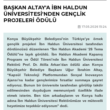
BAŞKAN ALTAY'A İBN HALDUN
ÜNİVERSİTESİ'NDEN GENÇLİK
PROJELERİ ÖDÜLÜ
17.05.2026 15:24
Konya Büyükşehir Belediyesi’nin Türkiye’ye örnek
gençlik projeleri İbn Haldun Üniversitesi tarafından
dördüncüsü düzenlenen “İbn Haldun Akademi ‘26 Tema
Ödülü”ne layık görüldü. İbn Haldun Akademi Kapanış
Programı ve Ödül Töreni’nde İbn Haldun Üniversitesi
Rektörü Prof. Dr. Atilla Arkan’dan ödülü alan Konya
Büyükşehir Belediye Başkanı Uğur İbrahim Altay,
“Kapsül Teknoloji Platformundan Sosyal İnovasyon
Ajansı’na kadar gençlerimize fırsatlar sunmaya gayret
ediyoruz. Bunun bir üniversite tarafından görülüp takdir
edilmesinden duyduğum memnuniyeti özellikle ifade
etmek isterim. Ben tüm arkadaşlarım ve Konya halkı
adına İbn Haldun Üniversitesi Rektörümüze ve mütevelli
heyetimize teşekkür ediyorum” dedi.