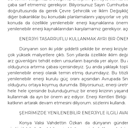
çaba sarf etmemiz gerekiyor. Biliyorsunuz Sayın Cumhurbaşka
doğrultusunda da gerek Çevre Şehircilik ve İklim Değişikli
diğer bakanlıklar bu konudaki planlamalarını yapıyorlar ve yı
konuda da özellikle yenilenebilir enerji kaynaklarına 
yenilenebilir enerji kaynaklarından karşılamamız gerekiyor. aç
ENERJİYİ TASARRUFLU KULLANMAK AYRI BİR ÖNE
Dünyanın son iki yıldır şiddetli şekilde bir enerji kriziyl
çok yüksek maliyetlere çıktı. Son yıllarda özellikle iklim de
arz güvenliğini tehdit eden unsurların başında yer alıyor. Bu
olduğunca artırma çabası içerisindeyiz. Şu anda yaklaşık to
yenilenebilir enerji olarak temin etmiş durumdayız. Bu tit
yenilenebilir enerji kurulu güç oranı açısından Avrupada 5i
olduğunu ortaya koymuş durumda. Biliyorsunuz, enerji üre
hele hele içerisinde bulunduğumuz bir enerji krizinin yaşand
kullanmak da ayrı bir önem arz ediyor. Enerji Kentleri Birli
katkının artarak devam etmesini diliyorum. sözlerini kullandı.
ŞEHRİMİZDE YENİLENEBİLİR ENERJİYLE İLGİLİ AV
Konya Valisi Vahdettin Özkan da dünyanın gündem