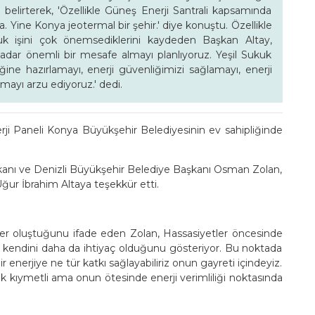
 belirterek, 'Özellikle Güneş Enerji Santrali kapsamında
. Yine Konya jeotermal bir şehir.' diye konuştu. Özellikle
uk işini çok önemsediklerini kaydeden Başkan Altay,
kadar önemli bir mesafe almayı planlıyoruz. Yeşil Sukuk
kliğine hazırlamayı, enerji güvenliğimizi sağlamayı, enerji
ayı arzu ediyoruz.' dedi.
erji Paneli Konya Büyükşehir Belediyesinin ev sahipliğinde
aşkanı ve Denizli Büyükşehir Belediye Başkanı Osman Zolan,
ur İbrahim Altaya teşekkür etti.
r oluştuğunu ifade eden Zolan, Hassasiyetler öncesinde
ün kendini daha da ihtiyaç olduğunu gösteriyor. Bu noktada
ir enerjiye ne tür katkı sağlayabiliriz onun gayreti içindeyiz.
çok kıymetli ama onun ötesinde enerji verimliliği noktasında