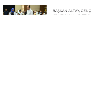
BAŞKAN ALTAY, GENÇ
KOMEK AKIL VE ZEKÂ
OYUNLARI’NIN FİNAL
TURUNDA
ÖĞRENCİLERİN
HEYECANINI PAYLAŞTI
06.08.2026 15:06
BAŞKAN ALTAY, KEÇİLİ
KANALI ISLAH
ÇALIŞMASI VE MURAT
KURUM CADDESİ’NDE
İNCELEMELERDE
BULUNDU
06.08.2026 12:46