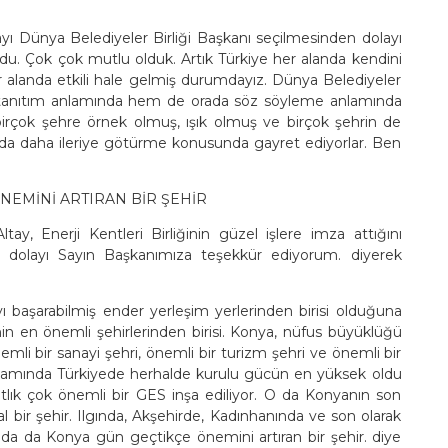
ı Dünya Belediyeler Birliği Başkanı seçilmesinden dolayı
du. Çok çok mutlu olduk. Artık Türkiye her alanda kendini
r alanda etkili hale gelmiş durumdayız. Dünya Belediyeler
em tanıtım anlamında hem de orada söz söyleme anlamında
birçok şehre örnek olmuş, ışık olmuş ve birçok şehrin de
ada daha ileriye götürme konusunda gayret ediyorlar. Ben
EMİNİ ARTIRAN BİR ŞEHİR
, Enerji Kentleri Birliğinin güzel işlere imza attığını
an dolayı Sayın Başkanımıza teşekkür ediyorum. diyerek
ı başarabilmiş ender yerleşim yerlerinden birisi olduğuna
n en önemli şehirlerinden birisi. Konya, nüfus büyüklüğü
nemli bir sanayi şehri, önemli bir turizm şehri ve önemli bir
apsamında Türkiyede herhalde kurulu gücün en yüksek oldu
atlık çok önemli bir GES inşa ediliyor. O da Konyanın son
bir şehir. Ilgında, Akşehirde, Kadınhanında ve son olarak
da da Konya gün geçtikçe önemini artıran bir şehir. diye