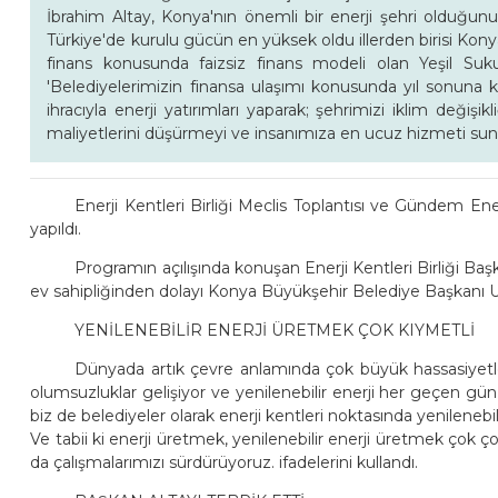
İbrahim Altay, Konya'nın önemli bir enerji şehri olduğunu
Türkiye'de kurulu gücün en yüksek oldu illerden birisi Konya
finans konusunda faizsiz finans modeli olan Yeşil Suk
'Belediyelerimizin finansa ulaşımı konusunda yıl sonuna 
ihracıyla enerji yatırımları yaparak; şehrimizi iklim değişi
maliyetlerini düşürmeyi ve insanımıza en ucuz hizmeti sunm
Enerji Kentleri Birliği Meclis Toplantısı ve Gündem En
yapıldı.
Programın açılışında konuşan Enerji Kentleri Birliği B
ev sahipliğinden dolayı Konya Büyükşehir Belediye Başkanı Uğ
YENİLENEBİLİR ENERJİ ÜRETMEK ÇOK KIYMETLİ
Dünyada artık çevre anlamında çok büyük hassasiyetle
olumsuzluklar gelişiyor ve yenilenebilir enerji her geçen g
biz de belediyeler olarak enerji kentleri noktasında yenilenebil
Ve tabii ki enerji üretmek, yenilenebilir enerji üretmek çok 
da çalışmalarımızı sürdürüyoruz. ifadelerini kullandı.