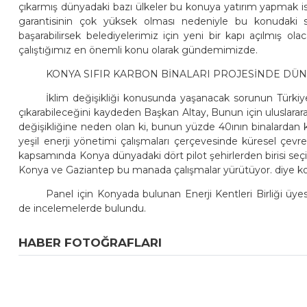
çıkarmış dünyadaki bazı ülkeler bu konuya yatırım yapmak i
garantisinin çok yüksek olması nedeniyle bu konudaki 
başarabilirsek belediyelerimiz için yeni bir kapı açılmış 
çalıştığımız en önemli konu olarak gündemimizde.
KONYA SIFIR KARBON BİNALARI PROJESİNDE DÜNY
İklim değişikliği konusunda yaşanacak sorunun Türkiy
çıkarabileceğini kaydeden Başkan Altay, Bunun için uluslararas
değişikliğine neden olan ki, bunun yüzde 40ının binalardan k
yeşil enerji yönetimi çalışmaları çerçevesinde küresel çevr
kapsamında Konya dünyadaki dört pilot şehirlerden birisi seç
Konya ve Gaziantep bu manada çalışmalar yürütüyor. diye k
Panel için Konyada bulunan Enerji Kentleri Birliği üye
de incelemelerde bulundu.
HABER FOTOĞRAFLARI