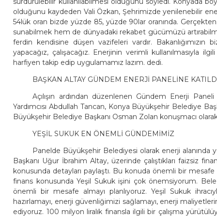
sürdürülebilir kullanılabilmesi olduğunu söyledi. Konyada bö
olduğunu kaydeden Vali Özkan, Şehrimizde yenilenebilir enerj
54lük oran bizde yüzde 85, yüzde 90lar oranında. Gerçekten
sunabilmek hem de dünyadaki rekabet gücümüzü artırabilme
ferdin kendisine düşen vazifeleri vardır. Bakanlığımızın 
yapacağız, çalışacağız. Enerjinin verimli kullanılmasıyla ilgil
harfiyen takip edip uygulamamız lazım. dedi.
BAŞKAN ALTAY GÜNDEM ENERJİ PANELİNE KATILD
Açılışın ardından düzenlenen Gündem Enerji Paneli g
Yardımcısı Abdullah Tancan, Konya Büyükşehir Belediye Başkan
Büyükşehir Belediye Başkanı Osman Zolan konuşmacı olarak k
YEŞİL SUKUK EN ÖNEMLİ GÜNDEMİMİZ
Panelde Büyükşehir Belediyesi olarak enerji alanında y
Başkanı Uğur İbrahim Altay, üzerinde çalıştıkları faizsiz 
konusunda detayları paylaştı. Bu konuda önemli bir mesafe a
finans konusunda Yeşil Sukuk işini çok önemsiyorum. Beled
önemli bir mesafe almayı planlıyoruz. Yeşil Sukuk ihracıyla
hazırlamayı, enerji güvenliğimizi sağlamayı, enerji maliyetl
ediyoruz. 100 milyon liralık finansla ilgili bir çalışma yürüt