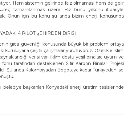
stiyor. Hem sistemin gelirinde faiz olmaması hem de gelir
süreç tamamlanmak üzere. Biz bunu yılsonu itibariyle
olacak. Onun için bu konu şu anda bizim enerji konusunda
ADAKİ 4 PİLOT ŞEHİRDEN BİRİSİ
enin gıda güvenliği konusunda büyük bir problem ortaya
ı kuruluşlarla çeşitli çalışmalar yürütüyoruz. Özellikle iklim
aynaklandığı verisi var. İklim dostu yeşil binalara uyum ve
e fonu tarafından desteklenen Sıfır Karbon Binalar Projesi
ildi. Şu anda Kolombiyadan Bogotaya kadar Türkiyeden ise
onuştu.
si belediye başkanları Konyadaki enerji üretim tesislerinde