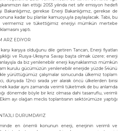
nımızın ilan ettiği 2053 yılında net sıfır emisyon hedefi
ği Bakanlığımız, gerekse Enerji Bakanlığımız, gerekse de
lsonuna kadar bu planlar kamuoyuyla paylaşılacak. Tabii, bu
önem vermemiz ve tükettiğimiz enerjiyi mümkün mertebe
ıklamasını yaptı.
M ARZ EDİYOR
e karşı karşıya olduğunu dile getiren Tancan, Enerji fiyatları
ğişikliği ve Rusya-Ukrayna Savaşı başta olmak üzere; enerji
 anlayışla da biz yenilenebilir enerji kaynaklarımızı mümkün
plam kurulu gücümüzün yenilenebilir enerjide yüzde 54ünü
izlikle yürüttüğümüz çalışmalar sonucunda ülkemiz toplam
nci, dünyada 12nci sırada yer alarak öncü ülkelerden birisi
tmek kadar aynı zamanda verimli tüketmek de bu anlamda
ığı dönemde böyle bir kriz olmasa dahi tasarruflu, verimli
ği Ekim ayı olağan meclis toplantısının sektörümüze yaptığı
ANTAJLI DURUMDAYIZ
inde en önemli konunun enerji, enerjinin verimli ve