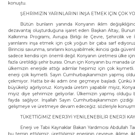
konuştu.
ŞEHRİMİZİN YARINLARINI İNŞA ETMEK İÇİN ÇOK 
Bütün bunların yanında Konyanın iklim değişikliği
dezavantaj oluşturduğuna işaret eden Başkan Altay, Bunun iç
Kalkınma Programı, Avrupa Birliği ile Çevre, Şehircilik ve İ
yarınlarını inşa etmek için çok yoğun bir çaba sarf ediyor
Birincisi savunma, sınırlarını koruyabilmek; ikincisi gıda güve
sadece kendisi için önemli değil. Konyanın üretmesi ülke içi
fazla üretildiği şehir burası. Onun için Konyanın bu manada 
ülkemizin enerjide attığı adımlar hepimiz için çok kıymetli
enerji çok kıymetli. Sayın Cumhurbaşkanımızın yapmış olduğu
çekmiyor. Hatta bir-iki adım öne geçmeye başladı. Çünkü K
büyükelçi ağırlıyoruz. Konyada üretim yapabilir miyiz, Konyad
miyiz diye şehrimize geliyorlar. Ülkemizin yapmış olduğu
fayda sağlıyor. İnşallah Sayın Cumhurbaşkanımızın çizdiği
gelişmeye ve üretmeye devam edeceğiz. sözleriyle konuşm
TÜKETTİĞİMİZ ENERJİYİ YENİLENEBİLİR ENERJİ 
Enerji ve Tabii Kaynaklar Bakan Yardımcısı Abdullah Ta
bu temin ettiğimiz, ürettiğimiz enerjinin çevreye, iklime, i