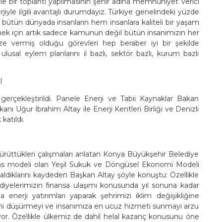
yle bir toplantı yapılmasının şehir adına memnuniyet verici
iyle ilgili avantajlı durumdayız. Türkiye genelindeki yüzde
 bütün dünyada insanların hem insanlara kaliteli bir yaşam
k için artık sadece kamunun değil bütün insanımızın her
bize vermiş olduğu görevleri hep beraber iyi bir şekilde
i ulusal eylem planlarını il bazlı, sektör bazlı, kurum bazlı
I
erçekleştirildi. Panele Enerji ve Tabii Kaynaklar Bakan
ı Uğur İbrahim Altay ile Enerji Kentleri Birliği ve Denizli
atıldı.
ürüttükleri çalışmaları anlatan Konya Büyükşehir Belediye
finans modeli olan Yeşil Sukuk ve Döngüsel Ekonomi Modeli
ldıklarını kaydeden Başkan Altay şöyle konuştu: Özellikle
iyelerimizin finansa ulaşımı konusunda yıl sonuna kadar
 enerji yatırımları yaparak şehrimizi iklim değişikliğine
erini düşürmeyi ve insanımıza en ucuz hizmeti sunmayı arzu
ülüyor. Özellikle ülkemiz de dahil helal kazanç konusunu öne