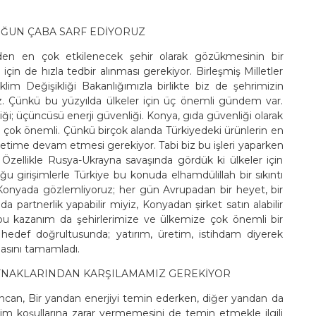
YOĞUN ÇABA SARF EDİYORUZ
nden en çok etkilenecek şehir olarak gözükmesinin bir
in de hızla tedbir alınması gerekiyor. Birleşmiş Milletler
klim Değişikliği Bakanlığımızla birlikte biz de şehrimizin
uz. Çünkü bu yüzyılda ülkeler için üç önemli gündem var.
nliği; üçüncüsü enerji güvenliği. Konya, gıda güvenliği olarak
n çok önemli. Çünkü birçok alanda Türkiyedeki ürünlerin en
üretime devam etmesi gerekiyor. Tabi biz bu işleri yaparken
. Özellikle Rusya-Ukrayna savaşında gördük ki ülkeler için
 girişimlerle Türkiye bu konuda elhamdülillah bir sıkıntı
onyada gözlemliyoruz; her gün Avrupadan bir heyet, bir
a partnerlik yapabilir miyiz, Konyadan şirket satın alabilir
 bu kazanım da şehirlerimize ve ülkemize çok önemli bir
 hedef doğrultusunda; yatırım, üretim, istihdam diyerek
asını tamamladı.
KAYNAKLARINDAN KARŞILAMAMIZ GEREKİYOR
ncan, Bir yandan enerjiyi temin ederken, diğer yandan da
klim koşullarına zarar vermemesini de temin etmekle ilgili