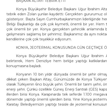
BAŞKAN ALTAYI TEBRİK ETTİ
Konya Büyükşehir Belediye Başkanı Uğur İbrahim Altay
tebrik eden Zolan şunları kaydetti: Gerçekten gururumuz ol
gösteriyor. Başta Sayın Cumhurbaşkanımızın liderliğinde he
Birliği Başkanlığı da çok çok kıymetli, önemli bir yer. H
çok önemli bir yer. Konya gerçekten şehircilik anlamında 
gelişmesini sağlamış bir şehrimiz. Başkanımız da aynı nokt
kendilerine çok çok teşekkür ediyorum.
KONYA, JEOTERMAL KONUSUNDA GÜN GEÇTİKÇE ÖN
Konya Büyükşehir Belediye Başkanı Uğur İbrahim Altay
belirterek, Hem Denizliye hem birliğe yaptığı katkılard
konuşmasına başladı.
Konyanın 10 bin yıldır dünyada önemli bir şehir olmay
dikkat çeken Başkan Altay, Günümüzde de Konya Türkiyeni
olarak Türkiyenin 6ncı büyük şehri. Önemli bir tarım şehri, ö
enerji şehri. Çünkü özellikle Güneş Enerji Santrali (GES) k
illerden birisi Konya. Karapınarda tek seferde 1.100 megav
dönemde yaptığı önemli işlerden birisi. Yine Konya jeotermal 
Karatay Belediyemizin yaptığı tesisle de jeotermal konusun