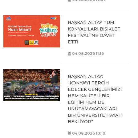
BAŞKAN ALTAY TÜM
KONYALILARI BİSİKLET
FESTİVALİ’NE DAVET
ETTİ
04.08.2026 11:16
BAŞKAN ALTAY:
“KONYA'YI TERCİH
EDECEK GENÇLERİMİZİ
HEM KALİTELİ BİR
EĞİTİM HEM DE
UNUTAMAYACAKLARI
BİR ÜNİVERSİTE HAYATI
BEKLİYOR”
04.08.2026 10:10