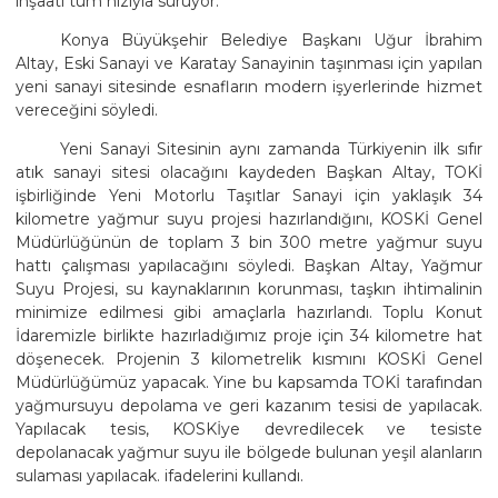
inşaatı tüm hızıyla sürüyor.
Konya Büyükşehir Belediye Başkanı Uğur İbrahim
Altay, Eski Sanayi ve Karatay Sanayinin taşınması için yapılan
yeni sanayi sitesinde esnafların modern işyerlerinde hizmet
vereceğini söyledi.
Yeni Sanayi Sitesinin aynı zamanda Türkiyenin ilk sıfır
atık sanayi sitesi olacağını kaydeden Başkan Altay, TOKİ
işbirliğinde Yeni Motorlu Taşıtlar Sanayi için yaklaşık 34
kilometre yağmur suyu projesi hazırlandığını, KOSKİ Genel
Müdürlüğünün de toplam 3 bin 300 metre yağmur suyu
hattı çalışması yapılacağını söyledi. Başkan Altay, Yağmur
Suyu Projesi, su kaynaklarının korunması, taşkın ihtimalinin
minimize edilmesi gibi amaçlarla hazırlandı. Toplu Konut
İdaremizle birlikte hazırladığımız proje için 34 kilometre hat
döşenecek. Projenin 3 kilometrelik kısmını KOSKİ Genel
Müdürlüğümüz yapacak. Yine bu kapsamda TOKİ tarafından
yağmursuyu depolama ve geri kazanım tesisi de yapılacak.
Yapılacak tesis, KOSKİye devredilecek ve tesiste
depolanacak yağmur suyu ile bölgede bulunan yeşil alanların
sulaması yapılacak. ifadelerini kullandı.