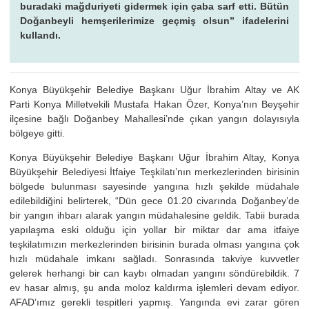
buradaki mağduriyeti gidermek için çaba sarf etti. Bütün
Doğanbeyli hemşerilerimize geçmiş olsun” ifadelerini
kullandı.
Konya Büyükşehir Belediye Başkanı Uğur İbrahim Altay ve AK
Parti Konya Milletvekili Mustafa Hakan Özer, Konya’nın Beyşehir
ilçesine bağlı Doğanbey Mahallesi’nde çıkan yangın dolayısıyla
bölgeye gitti.
Konya Büyükşehir Belediye Başkanı Uğur İbrahim Altay, Konya
Büyükşehir Belediyesi İtfaiye Teşkilatı’nın merkezlerinden birisinin
bölgede bulunması sayesinde yangına hızlı şekilde müdahale
edilebildiğini belirterek, “Dün gece 01.20 civarında Doğanbey’de
bir yangın ihbarı alarak yangın müdahalesine geldik. Tabii burada
yapılaşma eski olduğu için yollar bir miktar dar ama itfaiye
teşkilatımızın merkezlerinden birisinin burada olması yangına çok
hızlı müdahale imkanı sağladı. Sonrasında takviye kuvvetler
gelerek herhangi bir can kaybı olmadan yangını söndürebildik. 7
ev hasar almış, şu anda moloz kaldırma işlemleri devam ediyor.
AFAD’ımız gerekli tespitleri yapmış. Yangında evi zarar gören