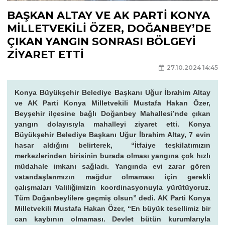
BAŞKAN ALTAY VE AK PARTİ KONYA
MİLLETVEKİLİ ÖZER, DOĞANBEY’DE
ÇIKAN YANGIN SONRASI BÖLGEYİ
ZİYARET ETTİ
27.10.2024 14:45
Konya Büyükşehir Belediye Başkanı Uğur İbrahim Altay
ve AK Parti Konya Milletvekili Mustafa Hakan Özer,
Beyşehir ilçesine bağlı Doğanbey Mahallesi’nde çıkan
yangın dolayısıyla mahalleyi ziyaret etti. Konya
Büyükşehir Belediye Başkanı Uğur İbrahim Altay, 7 evin
hasar aldığını belirterek, “İtfaiye teşkilatımızın
merkezlerinden birisinin burada olması yangına çok hızlı
müdahale imkanı sağladı. Yangında evi zarar gören
vatandaşlarımızın mağdur olmaması için gerekli
çalışmaları Valiliğimizin koordinasyonuyla yürütüyoruz.
Tüm Doğanbeylilere geçmiş olsun” dedi. AK Parti Konya
Milletvekili Mustafa Hakan Özer, “En büyük tesellimiz bir
can kaybının olmaması. Devlet bütün kurumlarıyla