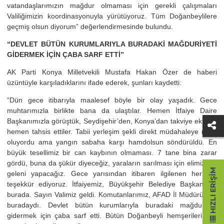
vatandaşlarımızın mağdur olmaması için gerekli çalışmaları
Valiliğimizin koordinasyonuyla yürütüyoruz. Tüm Doğanbeylilere
geçmiş olsun diyorum” değerlendirmesinde bulundu.
“DEVLET BÜTÜN KURUMLARIYLA BURADAKİ MAĞDURİYETİ
GİDERMEK İÇİN ÇABA SARF ETTİ”
AK Parti Konya Milletvekili Mustafa Hakan Özer de haberi
üzüntüyle karşıladıklarını ifade ederek, şunları kaydetti:
“Dün gece itibarıyla maalesef böyle bir olay yaşadık. Gece
muhtarımızla birlikte bana da ulaştılar. Hemen İtfaiye Daire
Başkanımızla görüştük, Seydişehir’den, Konya’dan takviye ekipleri
hemen tahsis ettiler. Tabii yerleşim şekli direkt müdahaleye mani
oluyordu ama yangın sabaha karşı hamdolsun söndürüldü. En
büyük tesellimiz bir can kaybının olmaması. 7 tane bina zarar
gördü, buna da şükür diyeceğiz, yaraların sarılması için elimizden
HIZLI ERIŞIM
geleni yapacağız. Gece yarısından itibaren ilgilenen herkese
teşekkür ediyoruz. İtfaiyemiz, Büyükşehir Belediye Başkanımız
burada. Sayın Valimiz geldi. Komutanlarımız, AFAD İl Müdürümüz
buradaydı. Devlet bütün kurumlarıyla buradaki mağduriyeti
gidermek için çaba sarf etti. Bütün Doğanbeyli hemşerilerimize