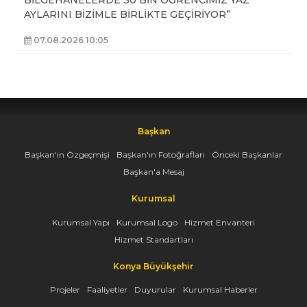
BİLGEHANELERDE 30 BİN ÖĞRENCİMİZ YAZ
AYLARINI BİZİMLE BİRLİKTE GEÇİRİYOR”
07.08.2026 10:05
Başkan
Başkan'ın Özgeçmişi
Başkan'ın Fotoğrafları
Önceki Başkanlar
Başkan'a Mesaj
Kurumsal
Kurumsal Yapı
Kurumsal Logo
Hizmet Envanteri
Hizmet Standartları
Konya Büyükşehir
Projeler
Faaliyetler
Duyurular
Kurumsal Haberler