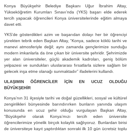
Konya Büyükşehir Belediye Başkanı Uğur İbrahim Altay,
Yükseköğretim Kurumları Sınavı’nda (YKS) başarı elde ederek
tercih yapacak öğrencileri Konya üniversitelerinde eğitim almaya
davet etti.
YKS’de gösterdikleri azim ve başarıdan dolayı her bir öğrenciyi
yürekten tebrik eden Başkan Altay, “Konya, sadece köklü tarihi ve
manevi atmosferiyle değil; aynı zamanda gençlerimize sunduğu
modern imkanlarla da öne çıkan bir üniversite şehridir. Şehrimizde
yer alan üniversiteler, güçlü akademik kadroları, geniş bölüm
yelpazesi ve sundukları uluslararası fırsatlarla sizlere sağlam bir
gelecek inşa etme olanağı sunmaktadır” ifadelerini kullandı.
ULAŞIMIN ÖĞRENCİLER İÇİN EN UCUZ OLDUĞU
BÜYÜKŞEHİR
Konya’nın 31 ilçesiyle tarihi ve doğal güzellikleri, sosyal ve kültürel
zenginlikleri bünyesinde barındırırken bunların yanında ulaşım
konusunda en ucuz şehir olduğu vurgulayan Başkan Altay,
“Büyükşehir olarak Konya’mızı tercih eden üniversite
öğrencilerimize yönelik birçok kolaylık sağlıyoruz. Bunlardan birisi
de üniversiteye kayıt yaptırdıktan sonraki ilk 10 gün ücretsiz toplu