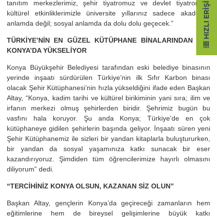
HIZLI ERIŞIM
tanıtım merkezlerimiz, şehir tiyatromuz ve devlet tiyatromuz,
kültürel etkinliklerimizle üniversite yıllarınız sadece akademik
anlamda değil; sosyal anlamda da dolu dolu geçecek.”
TÜRKİYE’NİN EN GÜZEL KÜTÜPHANE BİNALARINDAN BİRİ
KONYA’DA YÜKSELİYOR
Konya Büyükşehir Belediyesi tarafından eski belediye binasının
yerinde inşaatı sürdürülen Türkiye’nin ilk Sıfır Karbon binası
olacak Şehir Kütüphanesi’nin hızla yükseldiğini ifade eden Başkan
Altay, “Konya, kadim tarihi ve kültürel birikiminin yani sıra; ilim ve
irfanın merkezi olmuş şehirlerden biridir. Şehrimiz bugün bu
vasfını hala koruyor. Şu anda Konya; Türkiye'de en çok
kütüphaneye gidilen şehirlerin başında geliyor. İnşaatı süren yeni
Şehir Kütüphanemiz ile sizleri bir yandan kitaplarla buluştururken,
bir yandan da sosyal yaşamınıza katkı sunacak bir eser
kazandırıyoruz. Şimdiden tüm öğrencilerimize hayırlı olmasını
diliyorum” dedi.
“TERCİHİNİZ KONYA OLSUN, KAZANAN SİZ OLUN”
Başkan Altay, gençlerin Konya’da geçireceği zamanların hem
eğitimlerine hem de bireysel gelişimlerine büyük katkı