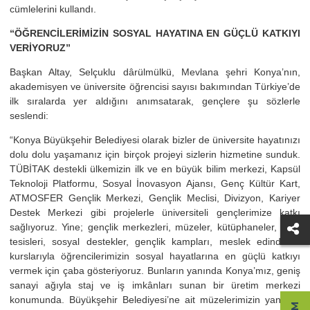
cümlelerini kullandı.
“ÖĞRENCİLERİMİZİN SOSYAL HAYATINA EN GÜÇLÜ KATKIYI
VERİYORUZ”
Başkan Altay, Selçuklu dârülmülkü, Mevlana şehri Konya’nın,
akademisyen ve üniversite öğrencisi sayısı bakımından Türkiye’de
ilk sıralarda yer aldığını anımsatarak, gençlere şu sözlerle
seslendi:
“Konya Büyükşehir Belediyesi olarak bizler de üniversite hayatınızı
dolu dolu yaşamanız için birçok projeyi sizlerin hizmetine sunduk.
TÜBİTAK destekli ülkemizin ilk ve en büyük bilim merkezi, Kapsül
Teknoloji Platformu, Sosyal İnovasyon Ajansı, Genç Kültür Kart,
ATMOSFER Gençlik Merkezi, Gençlik Meclisi, Divizyon, Kariyer
Destek Merkezi gibi projelerle üniversiteli gençlerimize katkı
sağlıyoruz. Yine; gençlik merkezleri, müzeler, kütüphaneler, spor
tesisleri, sosyal destekler, gençlik kampları, meslek edindirme
kurslarıyla öğrencilerimizin sosyal hayatlarına en güçlü katkıyı
vermek için çaba gösteriyoruz. Bunların yanında Konya’mız, geniş
sanayi ağıyla staj ve iş imkânları sunan bir üretim merkezi
konumunda. Büyükşehir Belediyesi’ne ait müzelerimizin yanında