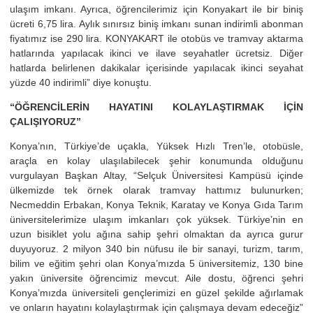
ulaşım imkanı. Ayrıca, öğrencilerimiz için Konyakart ile bir biniş
ücreti 6,75 lira. Aylık sınırsız biniş imkanı sunan indirimli abonman
fiyatımız ise 290 lira. KONYAKART ile otobüs ve tramvay aktarma
hatlarında yapılacak ikinci ve ilave seyahatler ücretsiz. Diğer
hatlarda belirlenen dakikalar içerisinde yapılacak ikinci seyahat
yüzde 40 indirimli” diye konuştu.
“ÖĞRENCİLERİN HAYATINI KOLAYLAŞTIRMAK İÇİN
ÇALIŞIYORUZ”
Konya’nın, Türkiye’de uçakla, Yüksek Hızlı Tren’le, otobüsle,
araçla en kolay ulaşılabilecek şehir konumunda olduğunu
vurgulayan Başkan Altay, “Selçuk Üniversitesi Kampüsü içinde
ülkemizde tek örnek olarak tramvay hattımız bulunurken;
Necmeddin Erbakan, Konya Teknik, Karatay ve Konya Gıda Tarım
üniversitelerimize ulaşım imkanları çok yüksek. Türkiye’nin en
uzun bisiklet yolu ağına sahip şehri olmaktan da ayrıca gurur
duyuyoruz. 2 milyon 340 bin nüfusu ile bir sanayi, turizm, tarım,
bilim ve eğitim şehri olan Konya’mızda 5 üniversitemiz, 130 bine
yakın üniversite öğrencimiz mevcut. Aile dostu, öğrenci şehri
Konya’mızda üniversiteli gençlerimizi en güzel şekilde ağırlamak
ve onların hayatını kolaylaştırmak için çalışmaya devam edeceğiz”