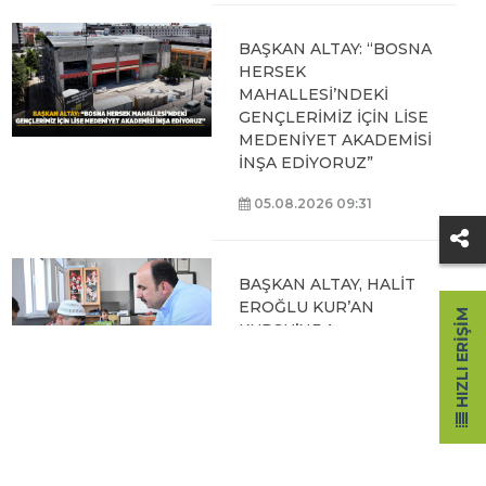
BAŞKAN ALTAY: “BOSNA
HERSEK
MAHALLESİ’NDEKİ
GENÇLERİMİZ İÇİN LİSE
MEDENİYET AKADEMİSİ
İNŞA EDİYORUZ”
05.08.2026 09:31
BAŞKAN ALTAY, HALİT
EROĞLU KUR’AN
HIZLI ERIŞIM
KURSU’NDA
ÖĞRENCİLERLE BİR
ARAYA GELDİ
04.08.2026 12:07