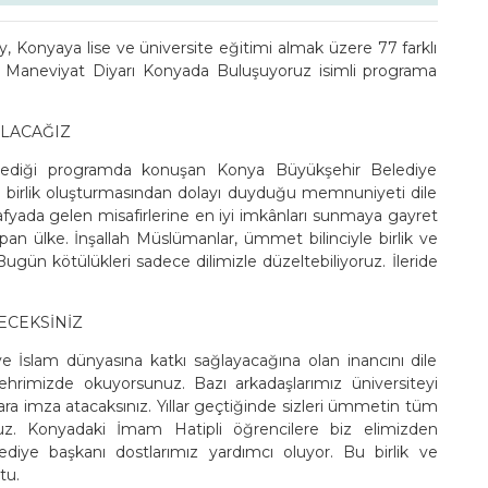
Konyaya lise ve üniversite eğitimi almak üzere 77 farklı
n Maneviyat Diyarı Konyada Buluşuyoruz isimli programa
OLACAĞIZ
enlediği programda konuşan Konya Büyükşehir Belediye
le birlik oluşturmasından dolayı duyduğu memnuniyeti dile
oğrafyada gelen misafirlerine en iyi imkânları sunmaya gayret
yapan ülke. İnşallah Müslümanlar, ümmet bilinciyle birlik ve
gün kötülükleri sadece dilimizle düzeltebiliyoruz. İleride
ECEKSİNİZ
e İslam dünyasına katkı sağlayacağına olan inancını dile
şehrimizde okuyorsunuz. Bazı arkadaşlarımız üniversiteyi
lara imza atacaksınız. Yıllar geçtiğinde sizleri ümmetin tüm
uz. Konyadaki İmam Hatipli öğrencilere biz elimizden
ediye başkanı dostlarımız yardımcı oluyor. Bu birlik ve
tu.