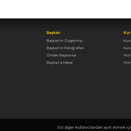
Başkan
Kur
Başkan'ın Özgeçmişi
Kur
Başkan'ın Fotoğrafları
Kur
Önceki Başkanlar
Hiz
Başkan'a Mesaj
Hizm
Sizi diğer kullanıcılardan ayırt etmek iç