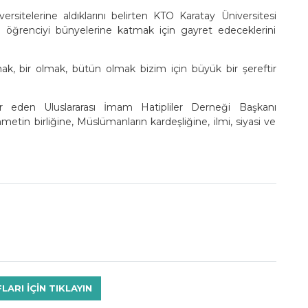
rsitelerine aldıklarını belirten KTO Karatay Üniversitesi
öğrenciyi bünyelerine katmak için gayret edeceklerini
bir olmak, bütün olmak bizim için büyük bir şereftir
r eden Uluslararası İmam Hatipliler Derneği Başkanı
n birliğine, Müslümanların kardeşliğine, ilmi, siyasi ve
RI IÇIN TIKLAYIN