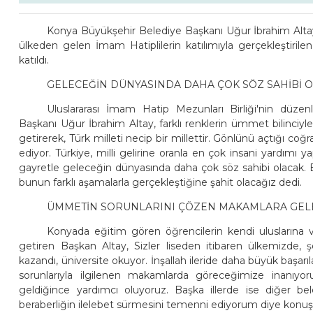
Konya Büyükşehir Belediye Başkanı Uğur İbrahim Altay, 
ülkeden gelen İmam Hatiplilerin katılımıyla gerçekleştirile
katıldı.
GELECEĞİN DÜNYASINDA DAHA ÇOK SÖZ SAHİBİ 
Uluslararası İmam Hatip Mezunları Birliği'nin düz
Başkanı Uğur İbrahim Altay, farklı renklerin ümmet bilinciy
getirerek, Türk milleti necip bir millettir. Gönlünü açtığı c
ediyor. Türkiye, milli gelirine oranla en çok insani yardımı 
gayretle geleceğin dünyasında daha çok söz sahibi olacak. Bu
bunun farklı aşamalarla gerçekleştiğine şahit olacağız dedi.
ÜMMETİN SORUNLARINI ÇÖZEN MAKAMLARA GEL
Konyada eğitim gören öğrencilerin kendi uluslarına v
getiren Başkan Altay, Sizler liseden itibaren ülkemizde, 
kazandı, üniversite okuyor. İnşallah ileride daha büyük başarı
sorunlarıyla ilgilenen makamlarda göreceğimize inanıyor
geldiğince yardımcı oluyoruz. Başka illerde ise diğer bel
beraberliğin ilelebet sürmesini temenni ediyorum diye konuş