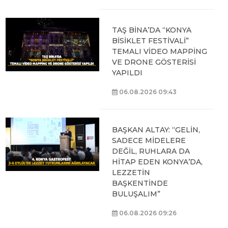
TAŞ BİNA’DA “KONYA
BİSİKLET FESTİVALİ”
TEMALI VİDEO MAPPİNG
VE DRONE GÖSTERİSİ
YAPILDI
06.08.2026 09:43
BAŞKAN ALTAY: “GELİN,
SADECE MİDELERE
DEĞİL, RUHLARA DA
HİTAP EDEN KONYA’DA,
LEZZETİN
BAŞKENTİNDE
BULUŞALIM”
06.08.2026 09:26