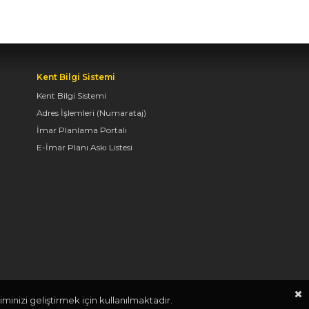
BAŞKENTİ KONYA'DA
BİSİKLET FESTİVALİ
HEYECANI BAŞLADI
07.08.2026 12:08
Kent Bilgi Sistemi
Kent Bilgi Sistemi
Adres İşlemleri (Numarataj)
BAŞKAN ALTAY: “GENÇ
İmar Planlama Portalı
KOMEK VE
BİLGEHANELERDE 30
E-İmar Planı Askı Listesi
BİN ÖĞRENCİMİZ YAZ
AYLARINI BİZİMLE
BİRLİKTE GEÇİRİYOR”
07.08.2026 10:05
BAŞKAN ALTAY, GENÇ
KOMEK AKIL VE ZEKÂ
OYUNLARI’NIN FİNAL
minizi geliştirmek için kullanılmaktadır.