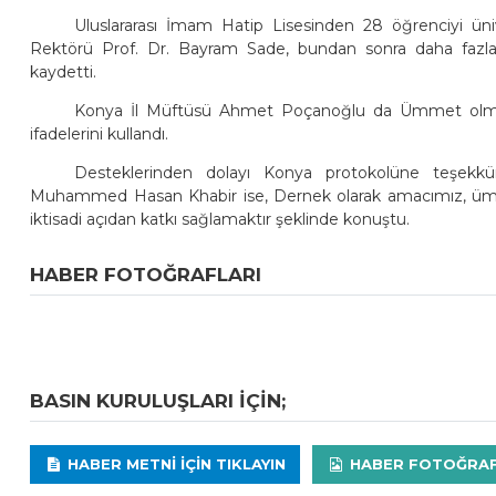
Uluslararası İmam Hatip Lisesinden 28 öğrenciyi ünive
Rektörü Prof. Dr. Bayram Sade, bundan sonra daha fazla 
kaydetti.
Konya İl Müftüsü Ahmet Poçanoğlu da Ümmet olmak, 
ifadelerini kullandı.
Desteklerinden dolayı Konya protokolüne teşekkü
Muhammed Hasan Khabir ise, Dernek olarak amacımız, ümmeti
iktisadi açıdan katkı sağlamaktır şeklinde konuştu.
HABER FOTOĞRAFLARI
BASIN KURULUŞLARI IÇIN;
HABER METNI IÇIN TIKLAYIN
HABER FOTOĞRAFLA