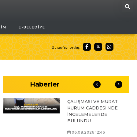
ARA
BAŞKAN ALTAY, GENÇ
ŞIM
E-BELEDIYE
KOMEK AKIL VE ZEKÂ
OYUNLARI’NIN FİNAL
TURUNDA
ÖĞRENCİLERİN
Bu sayfayı paylaş
HEYECANINI PAYLAŞTI
06.08.2026 15:06
Haberler
BAŞKAN ALTAY, KEÇİLİ
KANALI ISLAH
ÇALIŞMASI VE MURAT
KURUM CADDESİ’NDE
İNCELEMELERDE
BULUNDU
06.08.2026 12:46