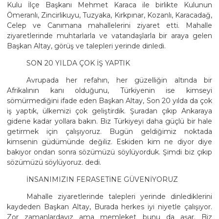
Kulu İlçe Başkanı Mehmet Karaca ile birlikte Kulunun
Ömeranlı, Zincirlikuyu, Tuzyaka, Kırkpınar, Kozanlı, Karacadağ,
Celep ve Canımana mahallelerini ziyaret etti. Mahalle
ziyaretlerinde muhtarlarla ve vatandaşlarla bir araya gelen
Başkan Altay, görüş ve talepleri yerinde dinledi.
SON 20 YILDA ÇOK İŞ YAPTIK
Avrupada her refahın, her güzelliğin altında bir
Afrikalının kanı olduğunu, Türkiyenin ise kimseyi
sömürmediğini ifade eden Başkan Altay, Son 20 yılda da çok
iş yaptık, ülkemizi çok geliştirdik. Şuradan çıkıp Ankaraya
gidene kadar yollara bakın. Biz Türkiyeyi daha güçlü bir hale
getirmek için çalışıyoruz. Bugün geldiğimiz noktada
kimsenin güdümünde değiliz. Eskiden kim ne diyor diye
bakıyor ondan sonra sözümüzü söylüyorduk. Şimdi biz çıkıp
sözümüzü söylüyoruz. dedi.
İNSANIMIZIN FERASETİNE GÜVENİYORUZ
Mahalle ziyaretlerinde talepleri yerinde dinlediklerini
kaydeden Başkan Altay, Burada herkes iyi niyetle çalışıyor.
Zor zamanlardayız ama memleket bunu da aşar. Biz