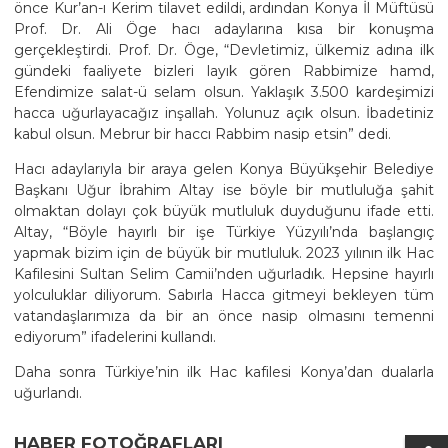
önce Kur’an-ı Kerim tilavet edildi, ardından Konya İl Müftüsü
Prof. Dr. Ali Öge hacı adaylarına kısa bir konuşma
gerçekleştirdi. Prof. Dr. Öge, “Devletimiz, ülkemiz adına ilk
gündeki faaliyete bizleri layık gören Rabbimize hamd,
Efendimize salat-ü selam olsun. Yaklaşık 3.500 kardeşimizi
hacca uğurlayacağız inşallah. Yolunuz açık olsun. İbadetiniz
kabul olsun. Mebrur bir haccı Rabbim nasip etsin” dedi.
Hacı adaylarıyla bir araya gelen Konya Büyükşehir Belediye
Başkanı Uğur İbrahim Altay ise böyle bir mutluluğa şahit
olmaktan dolayı çok büyük mutluluk duyduğunu ifade etti.
Altay, “Böyle hayırlı bir işe Türkiye Yüzyılı’nda başlangıç
yapmak bizim için de büyük bir mutluluk. 2023 yılının ilk Hac
Kafilesini Sultan Selim Camii’nden uğurladık. Hepsine hayırlı
yolculuklar diliyorum. Sabırla Hacca gitmeyi bekleyen tüm
vatandaşlarımıza da bir an önce nasip olmasını temenni
ediyorum” ifadelerini kullandı.
Daha sonra Türkiye’nin ilk Hac kafilesi Konya’dan dualarla
uğurlandı.
HABER FOTOĞRAFLARI