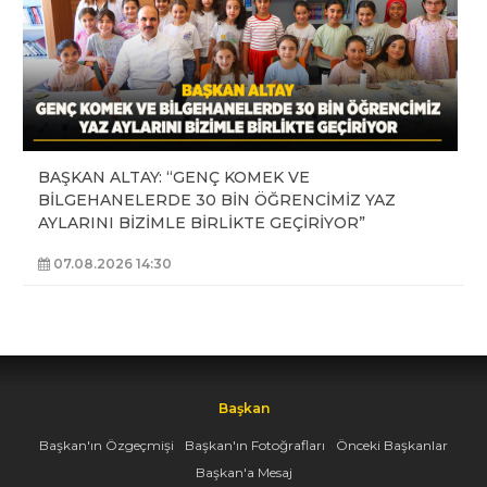
BAŞKAN ALTAY: “GENÇ KOMEK VE
BİLGEHANELERDE 30 BİN ÖĞRENCİMİZ YAZ
AYLARINI BİZİMLE BİRLİKTE GEÇİRİYOR”
07.08.2026 14:30
Başkan
Başkan'ın Özgeçmişi
Başkan'ın Fotoğrafları
Önceki Başkanlar
Başkan'a Mesaj