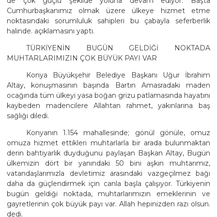
de çok güçlü şekilde yoluna devam ediyor. Başta
Cumhurbaşkanımız olmak üzere ülkeye hizmet etme
noktasındaki sorumluluk sahipleri bu çabayla seferberlik
halinde. açıklamasını yaptı.
TÜRKİYENİN BUGÜN GELDİĞİ NOKTADA
MUHTARLARIMIZIN ÇOK BÜYÜK PAYI VAR
Konya Büyükşehir Belediye Başkanı Uğur İbrahim
Altay, konuşmasının başında Bartın Amasradaki maden
ocağında tüm ülkeyi yasa boğan grizu patlamasında hayatını
kaybeden madencilere Allahtan rahmet, yakınlarına baş
sağlığı diledi.
Konyanın 1.154 mahallesinde; gönül gönüle, omuz
omuza hizmet ettikleri muhtarlarla bir arada bulunmaktan
derin bahtiyarlık duyduğunu paylaşan Başkan Altay, Bugün
ülkemizin dört bir yanındaki 50 bini aşkın muhtarımız,
vatandaşlarımızla devletimiz arasındaki vazgeçilmez bağı
daha da güçlendirmek için canla başla çalışıyor. Türkiyenin
bugün geldiği noktada, muhtarlarımızın emeklerinin ve
gayretlerinin çok büyük payı var. Allah hepinizden razı olsun.
dedi.