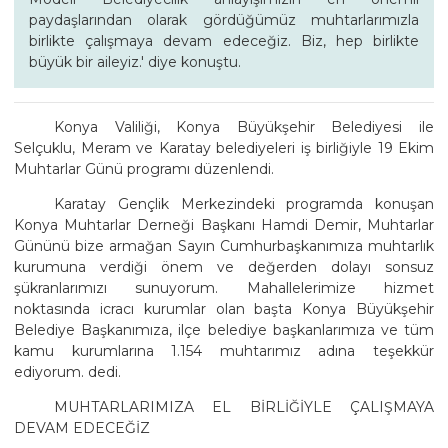
paydaşlarından olarak gördüğümüz muhtarlarımızla
birlikte çalışmaya devam edeceğiz. Biz, hep birlikte
büyük bir aileyiz.' diye konuştu.
Konya Valiliği, Konya Büyükşehir Belediyesi ile
Selçuklu, Meram ve Karatay belediyeleri iş birliğiyle 19 Ekim
Muhtarlar Günü programı düzenlendi.
Karatay Gençlik Merkezindeki programda konuşan
Konya Muhtarlar Derneği Başkanı Hamdi Demir, Muhtarlar
Gününü bize armağan Sayın Cumhurbaşkanımıza muhtarlık
kurumuna verdiği önem ve değerden dolayı sonsuz
şükranlarımızı sunuyorum. Mahallelerimize hizmet
noktasında icracı kurumlar olan başta Konya Büyükşehir
Belediye Başkanımıza, ilçe belediye başkanlarımıza ve tüm
kamu kurumlarına 1.154 muhtarımız adına teşekkür
ediyorum. dedi.
MUHTARLARIMIZA EL BİRLİĞİYLE ÇALIŞMAYA
DEVAM EDECEĞİZ