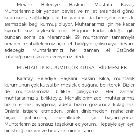
Meram Belediye Başkanı Mustafa Kavuş,
Muhtarlarımız bir yandan devlet ve millet arasındaki gönül
köprüsünü sağladığı gibi bir yandan da hemşehrilerimizle
aramızdaki bağı kurmuş oluyor. Muhtarlarımız için ne kadar
kıymetli söz söylesek azdır. Bugüne kadar olduğu gibi
bundan sonra da Meramdaki 69 muhtarımın tamamıyla
beraber mahallelerimiz için el birliğiyle çalışmaya devam
edeceğiz. Muhtarlarımızı her zaman el üstünde
tutacağımızın sözünü veriyoruz. dedi.
MUHTARLIK KURUMU ÇOK KUTSAL BİR MESLEK
Karatay Belediye Başkanı Hasan Kılca, muhtarlık
kurumunun çok kutsal bir meslek olduğunu belirterek, Bizler
de muhtarlarımızla birlikte çalışıyoruz. Her zaman
muhtarlarımızla birlikteyiz. Mahallelerimizde muhtarlarımız
bizim elimiz, ayağımız; adeta bizim gözümüz kulağımız.
Onlarla istişare etmeden, onları dinlemeden mahallenin
hiçbir yatırımına, mahalledeki işe başlamıyoruz.
Muhtarlarımıza sonsuz teşekkür ediyorum. Hepsiyle ayrı ayrı
birlikteliğimiz var ve hepsine minnettarım.