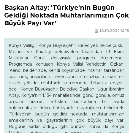
Başkan Altay: 'Türkiye'nin Bugün
Geldiği Noktada Muhtarlarımızın Çok
Büyük Payı Var'
18.10.2022 14:15
Konya Valiliği, Konya Büyükşehir Belediyesi ile Selçuklu,
Meram ve Karatay belediyeleri tarafından 19 Ekim
Muhtarlar Günü dolayısıyla program düzenlendi.
Programda konuşan Konya Valisi Vahdettin Özkan,
'Kendi beldenizde, kendi köyünüzde insanlar tarafından
sevilmek, insanların teveccühüne mazhar olmak en
güzel şekilde muhtarlık kurumunda tebarüz ediyor.'
dedi. Konya Büyükşehir Belediye Başkanı Uğur İbrahim
Altay, Konya'nın 1.154 mahallesinde; gönül gönüle, omuz
omuza hizmet ettikleri muhtarlarla bir arada
bulunmaktan derin bahtiyarlık duyduğunu belirterek,
'Türkiye'nin bugün geldiği noktada, muhtarlarımızın
emeklerinin ve gayretlerinin çok büyük payı var.
Bugüne kadar olduğu gibi bundan sonra da Konya
Modeli Belediyecilik anlayışımızın en önemli