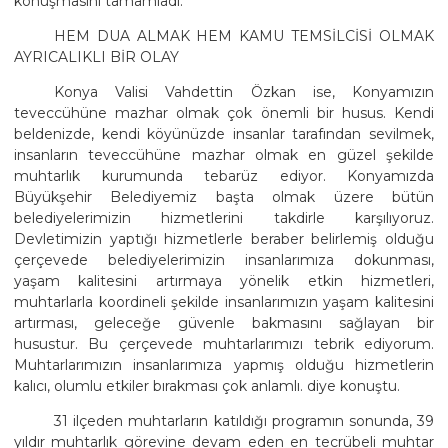
konuşmasını tamamladı.
HEM DUA ALMAK HEM KAMU TEMSİLCİSİ OLMAK
AYRICALIKLI BİR OLAY
Konya Valisi Vahdettin Özkan ise, Konyamızın
teveccühüne mazhar olmak çok önemli bir husus. Kendi
beldenizde, kendi köyünüzde insanlar tarafından sevilmek,
insanların teveccühüne mazhar olmak en güzel şekilde
muhtarlık kurumunda tebarüz ediyor. Konyamızda
Büyükşehir Belediyemiz başta olmak üzere bütün
belediyelerimizin hizmetlerini takdirle karşılıyoruz.
Devletimizin yaptığı hizmetlerle beraber belirlemiş olduğu
çerçevede belediyelerimizin insanlarımıza dokunması,
yaşam kalitesini artırmaya yönelik etkin hizmetleri,
muhtarlarla koordineli şekilde insanlarımızın yaşam kalitesini
artırması, geleceğe güvenle bakmasını sağlayan bir
husustur. Bu çerçevede muhtarlarımızı tebrik ediyorum.
Muhtarlarımızın insanlarımıza yapmış olduğu hizmetlerin
kalıcı, olumlu etkiler bırakması çok anlamlı. diye konuştu.
31 ilçeden muhtarların katıldığı programın sonunda, 39
yıldır muhtarlık görevine devam eden en tecrübeli muhtar