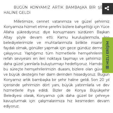
BUGÜN KONYAMIZ ARTIK BAMBAŞKA BİR ŞEHİR
HALİNE GELDİ
Milletimize, cennet vatanımıza ve güzel şehrimiz
Konyamıza hizmet etme şerefini bizlere bahşettiği için Yüce
Allaha şükrediyoruz. diye konuşmasını sürdüren Başkan
Altay şöyle devam etti: Kamu kuruluşlarımızla, ilçe
belediyelerimizle ve muhtarlarımızla birlikte insanımıza
HIZLI ERIŞIM
faydalı olmak, gönüller yapmak için gece gündüz demeden
çalışıyoruz. Yaptığımız tüm hizmetlerle hemşehrilerimizin
refah seviyesini en ileri noktaya taşımayı ve şehrimizi çok
daha güzel yarınlarla buluşturmayı hedefliyoruz. Hamdolsun
bu süreçte hemşehrilerimizin duasını, bizlere olan güvenini
ve büyük desteğini her daim derinden hissediyoruz. Bugün
Konyamız artık bambaşka bir şehir haline geldi. Son 20 yıl
içerisinde şehrimizin dört yanı, büyük yatırımlarla ve dev
hizmetlerle ihya edildi. Bizler de Konya Büyükşehir
Belediyesi olarak, Konyamızı çok daha güzel bir çehreye
kavuşturmak için çalışmalarımıza hız kesmeden devam
ediyoruz.