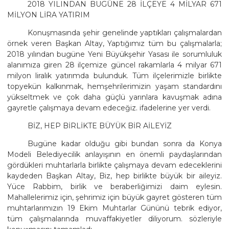
2018 YILINDAN BUGÜNE 28 İLÇEYE 4 MİLYAR 671
MİLYON LİRA YATIRIM
Konuşmasında şehir genelinde yaptıkları çalışmalardan
örnek veren Başkan Altay, Yaptığımız tüm bu çalışmalarla;
2018 yılından bugüne Yeni Büyükşehir Yasası ile sorumluluk
alanımıza giren 28 ilçemize güncel rakamlarla 4 milyar 671
milyon liralık yatırımda bulunduk. Tüm ilçelerimizle birlikte
topyekün kalkınmak, hemşehrilerimizin yaşam standardını
yükseltmek ve çok daha güçlü yarınlara kavuşmak adına
gayretle çalışmaya devam edeceğiz. ifadelerine yer verdi.
BİZ, HEP BİRLİKTE BÜYÜK BİR AİLEYİZ
Bugüne kadar olduğu gibi bundan sonra da Konya
Modeli Belediyecilik anlayışının en önemli paydaşlarından
gördükleri muhtarlarla birlikte çalışmaya devam edeceklerini
kaydeden Başkan Altay, Biz, hep birlikte büyük bir aileyiz.
Yüce Rabbim, birlik ve beraberliğimizi daim eylesin.
Mahallelerimiz için, şehrimiz için büyük gayret gösteren tüm
muhtarlarımızın 19 Ekim Muhtarlar Gününü tebrik ediyor,
tüm çalışmalarında muvaffakiyetler diliyorum. sözleriyle