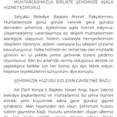
MUHTARLARIMIZLA BİRLİKTE ŞEHRİMİZE AŞKLA
HİZMET EDİYORUZ
Selçuklu Belediye Başkanı Ahmet Pekyatırmacı,
Muhtarlarımızla gönül gönüle vererek gece gündüz
demeden şehrimize, ilçelerimize aşkla hizmet ediyoruz.
Ulaşamadığımız vatandaşımıza siz değerli muhtarlarımızın
aracılığıyla ulaşıyoruz. Sizlerin vasıtasıyla hemşerilerimizin
taleplerini öğreniyor, sizlerin vasıtasıyla bu talepleri çözüme
kavuşturuyoruz. Halka hizmetin en temel taşı olan muhtarlık
görevini en iyi şekilde yerine getirerek bizlere yardımcı
oluyorsunuz. Ben bu anlamda vermiş olduğunuz destek ve
sağladığınız katkılar için her birinizi ayrı ayrı tebrik ediyor,
hepinize teşekkürlerimi sunuyorum. diye konuştu.
ŞEHRİMİZİN HUZURU SİZLERİN GAYRETİNE BAĞLI
AK Parti Konya İl Başkanı Hasan Angı, Sayın Valimiz
belediye başkanlarımız ve muhtarlarımız bu şehre hizmet
etmek, şehri büyütmek adına gece gündüz gayret
içindesiniz. Allah hepinizden razı olsun. Şehrimizin huzuru
sizlerin gayretine bağlı. Huzurlu şehirlerden oluşan ülkemiz