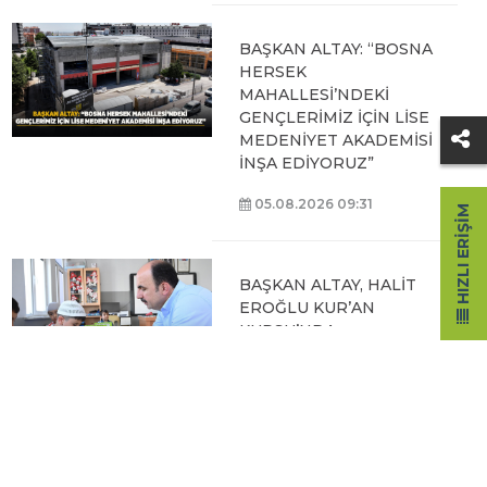
BAŞKAN ALTAY: “BOSNA
HERSEK
MAHALLESİ’NDEKİ
GENÇLERİMİZ İÇİN LİSE
MEDENİYET AKADEMİSİ
İNŞA EDİYORUZ”
05.08.2026 09:31
HIZLI ERIŞIM
BAŞKAN ALTAY, HALİT
EROĞLU KUR’AN
KURSU’NDA
ÖĞRENCİLERLE BİR
ARAYA GELDİ
04.08.2026 12:07