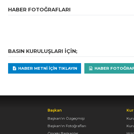
HABER FOTOĞRAFLARI
BASIN KURULUŞLARI IÇIN;
HABER METNI IÇIN TIKLAYIN
HABER FOTOĞRAFLA
Başkan
Kur
Başkan'ın Özgeçmişi
Kur
Başkan'ın Fotoğrafları
Kur
Önceki Başkanlar
Hiz