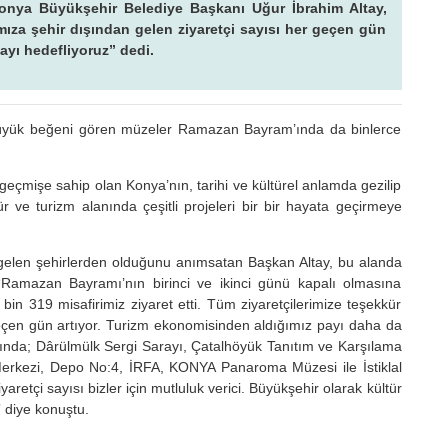
 Konya Büyükşehir Belediye Başkanı Uğur İbrahim Altay,
mıza şehir dışından gelen ziyaretçi sayısı her geçen gün
ayı hedefliyoruz” dedi.
 büyük beğeni gören müzeler Ramazan Bayram’ında da binlerce
eçmişe sahip olan Konya’nın, tarihi ve kültürel anlamda gezilip
 ve turizm alanında çeşitli projeleri bir bir hayata geçirmeye
e gelen şehirlerden olduğunu anımsatan Başkan Altay, bu alanda
 “Ramazan Bayramı’nın birinci ve ikinci günü kapalı olmasına
bin 319 misafirimiz ziyaret etti. Tüm ziyaretçilerimize teşekkür
geçen gün artıyor. Turizm ekonomisinden aldığımız payı daha da
asında; Dârülmülk Sergi Sarayı, Çatalhöyük Tanıtım ve Karşılama
 Merkezi, Depo No:4, İRFA, KONYA Panaroma Müzesi ile İstiklal
iyaretçi sayısı bizler için mutluluk verici. Büyükşehir olarak kültür
 diye konuştu.