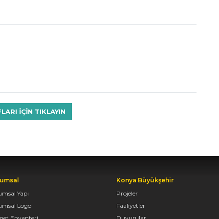
RI IÇIN TIKLAYIN
umsal
Konya Büyükşehir
umsal Yapı
Projeler
umsal Logo
Faaliyetler
met Envanteri
Duyurular