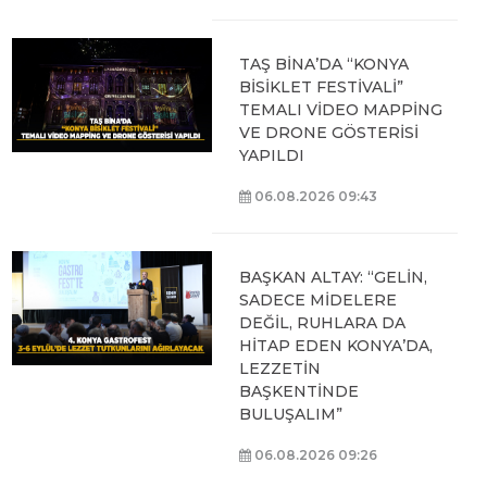
TAŞ BİNA’DA “KONYA
BİSİKLET FESTİVALİ”
TEMALI VİDEO MAPPİNG
VE DRONE GÖSTERİSİ
YAPILDI
06.08.2026 09:43
BAŞKAN ALTAY: “GELİN,
SADECE MİDELERE
DEĞİL, RUHLARA DA
HİTAP EDEN KONYA’DA,
LEZZETİN
BAŞKENTİNDE
BULUŞALIM”
06.08.2026 09:26