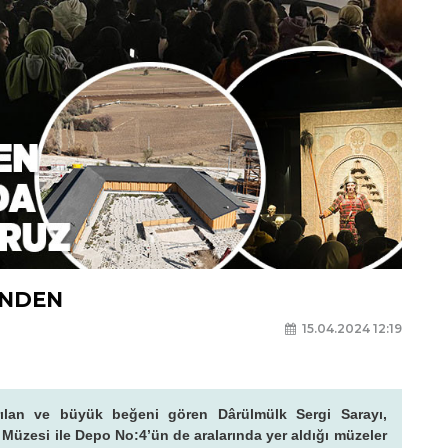
İNDEN
I
15.04.2024 12:19
rılan ve büyük beğeni gören Dârülmülk Sergi Sarayı,
üzesi ile Depo No:4’ün de aralarında yer aldığı müzeler