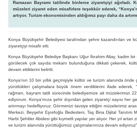
Ramazan Bayramı tatilinde binlerce ziyaretçiyi ağırladı.
müzeleri ziyaret eden misafirlere teşekkür ederek, “Konya’
artıyor. Turizm ekonomisinden aldığımız payı daha da artırm
Konya Büyükşehir Belediyesi tarafından şehre kazandırılan ve
ziyaretçiyi misafir etti.
Konya Büyükşehir Belediye Başkanı Uğur İbrahim Altay, kadim bir g
görülecek çok sayıda mekanı bulunduğuna dikkati çekerek, kültür
devam ettiklerini belirtti.
Konya’nın 10 bin yıllık geçmişiyle kültür ve turizm alanında önd
yürüttükleri çalışmalara büyük önem verdiklerini ifade ederek,
rağmen, bayram tatili sürecinde belediyemize ait müzelerimizi 22 
ediyorum. Konya’mıza şehir dışından gelen ziyaretçi sayısı her 
artırmayı hedefliyoruz. Görmenizi tavsiye ettiğim müzelerimiz ar
Merkezi, Beyşehir Eşrefoğlu Bedesteni, Taş Bina Dijital Tanıtım
Harbi Şehitler Abidesi gibi kıymetli yapılar yer alıyor. Her yıl artan z
ve turizm alanında yürüttüğümüz çalışmalarımıza devam ediyoruz”