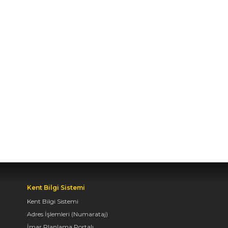
BAŞKAN ALTAY TÜM
KONYALILARI BİSİKLET
FESTİVALİ’NE DAVET
ETTİ
04.08.2026 11:16
BAŞKAN ALTAY:
“KONYA'YI TERCİH
EDECEK GENÇLERİMİZİ
HEM KALİTELİ BİR
EĞİTİM HEM DE
UNUTAMAYACAKLARI
BİR ÜNİVERSİTE HAYATI
BEKLİYOR”
Kent Bilgi Sistemi
04.08.2026 10:10
Kent Bilgi Sistemi
Adres İşlemleri (Numarataj)
AVRUPA BİSİKLET
İmar Planlama Portalı