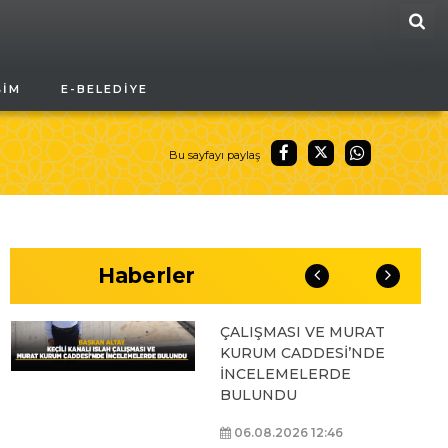
ARA
BAŞKAN ALTAY, GENÇ
ŞIM
E-BELEDIYE
KOMEK AKIL VE ZEKÂ
OYUNLARI’NIN FİNAL
TURUNDA
ÖĞRENCİLERİN
Bu sayfayı paylaş
HEYECANINI PAYLAŞTI
06.08.2026 15:06
Haberler
BAŞKAN ALTAY, KEÇİLİ
KANALI ISLAH
ÇALIŞMASI VE MURAT
KURUM CADDESİ’NDE
İNCELEMELERDE
BULUNDU
06.08.2026 12:46