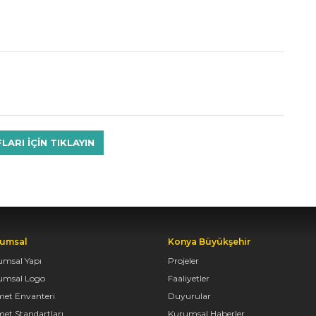
RI IÇIN TIKLAYIN
umsal
Konya Büyükşehir
umsal Yapı
Projeler
umsal Logo
Faaliyetler
met Envanteri
Duyurular
et Standartları
Kurumsal Haberler