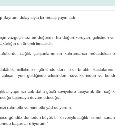
p Bayramı dolayısıyla bir mesaj yayımladı.
için vazgeçilmez bir değeridir. Bu değeri koruyan, geliştiren ve
akârlığın en önemli timsalidir.
 afetlerde, sağlık çalışanlarımızın kahramanca mücadelesine
kârlık, milletimizin gönlünde derin izler bıraktı. Hastalarının
çalışan, yeri geldiğinde ailesinden, sevdiklerinden ve kendi
ık altyapımızı çok daha güçlü seviyelere taşıyarak tüm sağlık
 geleceğe taşımaya devam edeceğiz.
imizi rahmetle ve minnetle yâd ediyorum.
 gece gündüz demeden büyük bir özveriyle sağlık hizmeti sunan
erinde başarılar diliyorum.”