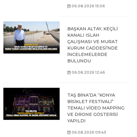
06.08.2026 15:06
BAŞKAN ALTAY, KEÇİLİ
KANALI ISLAH
ÇALIŞMASI VE MURAT
KURUM CADDESİ’NDE
İNCELEMELERDE
BULUNDU
06.08.2026 12:46
TAŞ BİNA’DA “KONYA
BİSİKLET FESTİVALİ”
TEMALI VİDEO MAPPİNG
VE DRONE GÖSTERİSİ
YAPILDI
06.08.2026 09:43