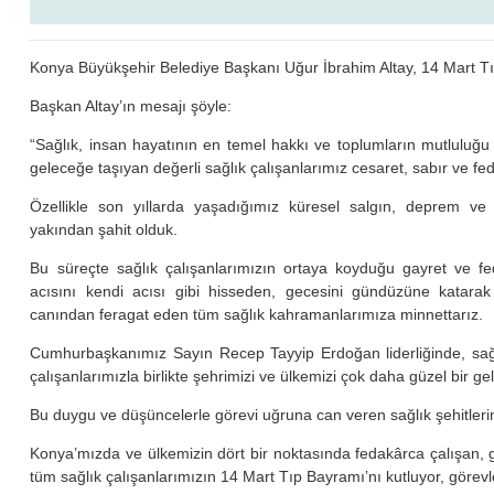
Konya Büyükşehir Belediye Başkanı Uğur İbrahim Altay, 14 Mart Tı
Başkan Altay’ın mesajı şöyle:
“Sağlık, insan hayatının en temel hakkı ve toplumların mutluluğu 
geleceğe taşıyan değerli sağlık çalışanlarımız cesaret, sabır ve fed
Özellikle son yıllarda yaşadığımız küresel salgın, deprem ve
yakından şahit olduk.
Bu süreçte sağlık çalışanlarımızın ortaya koyduğu gayret ve feda
acısını kendi acısı gibi hisseden, gecesini gündüzüne katarak 
canından feragat eden tüm sağlık kahramanlarımıza minnettarız.
Cumhurbaşkanımız Sayın Recep Tayyip Erdoğan liderliğinde, sağl
çalışanlarımızla birlikte şehrimizi ve ülkemizi çok daha güzel bir
Bu duygu ve düşüncelerle görevi uğruna can veren sağlık şehitler
Konya’mızda ve ülkemizin dört bir noktasında fedakârca çalışan,
tüm sağlık çalışanlarımızın 14 Mart Tıp Bayramı’nı kutluyor, görevl