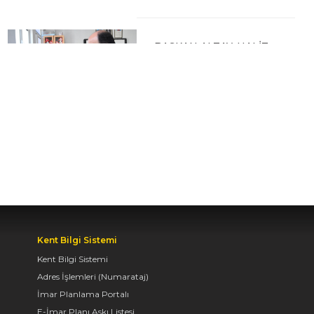
BAŞKAN ALTAY, HALİT
EROĞLU KUR’AN
KURSU’NDA
ÖĞRENCİLERLE BİR
ARAYA GELDİ
04.08.2026 12:07
BAŞKAN ALTAY TÜM
KONYALILARI BİSİKLET
FESTİVALİ’NE DAVET
ETTİ
Kent Bilgi Sistemi
04.08.2026 11:16
Kent Bilgi Sistemi
Adres İşlemleri (Numarataj)
İmar Planlama Portalı
BAŞKAN ALTAY:
E-İmar Planı Askı Listesi