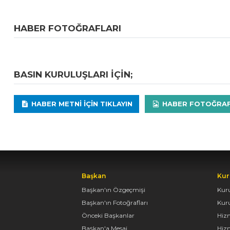
HABER FOTOĞRAFLARI
BASIN KURULUŞLARI IÇIN;
HABER METNI IÇIN TIKLAYIN
HABER FOTOĞRAFLA
Başkan
Kur
Başkan'ın Özgeçmişi
Kur
Başkan'ın Fotoğrafları
Kur
Önceki Başkanlar
Hiz
Başkan'a Mesaj
Hizm