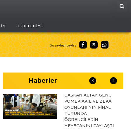
OLDU
ARA
03.08.2026 17:04
ŞIM
E-BELEDIYE
BAŞKAN ALTAY UMRE
ÖDÜLLÜ SİYER
Bu sayfayı paylaş
YARIŞMASINI KAZANAN
ÖĞRENCİLER VE
AİLELERİYLE BULUŞTU
03.08.2026 14:09
Haberler
BAŞKAN ALTAY, GENÇ
KOMEK AKIL VE ZEKÂ
OYUNLARI’NIN FİNAL
TURUNDA
ÖĞRENCİLERİN
HEYECANINI PAYLAŞTI